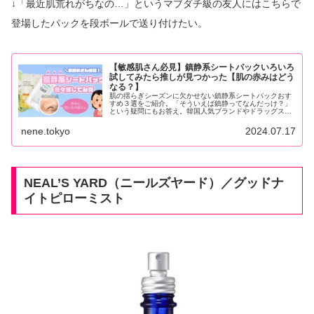
↓「最近肌荒れがちなの…」というマブダチ級の友人にはこちらで
登場したパックを段ボールで送り付けたい。
【敏感肌さん必見】鎮静系シートパックいろいろ
試してみたら推しが見つかった【肌の赤みはどう
なる？】
肌の揺らぎシーズンに欠かせない鎮静系シートパックおす
すめ３選をご紹介。「そういえば鎮静ってなんだっけ？」
という疑問にもお答え。韓国人気ブランドやドラッグスト
アで買えるアイテムなど……敏感肌さんも必見！
nene.tokyo
2024.07.17
NEAL’S YARD（ニールズヤード）／グッドナ
イトピローミスト