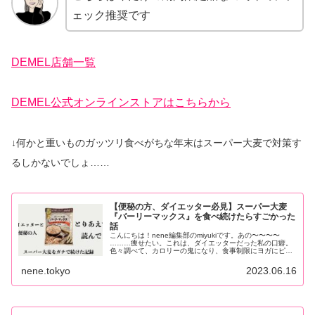
ェック推奨です
DEMEL店舗一覧
DEMEL公式オンラインストアはこちらから
↓何かと重いものガッツリ食べがちな年末はスーパー大麦で対策す
るしかないでしょ……
【便秘の方、ダイエッター必見】スーパー大麦
『バーリーマックス』を食べ続けたらすごかった
話
こんにちは！nene編集部のmiyukiです。あの〜〜〜〜
………痩せたい。これは、ダイエッターだった私の口癖。
色々調べて、カロリーの鬼になり、食事制限にヨガにピラ
ティス、ランニング、筋トレ…できるものには手...
nene.tokyo
2023.06.16