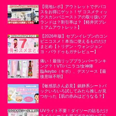
【現地レポ】アウトレットでデパコ
スをお得にゲット！ザ コスメティッ
クスカンパニーストアの取り扱いブ
ランドは？割引率は？【軽井沢プレ
ミアムアウトレット】
【2026年版】セブンイレブンのコン
ビニコスメ！本当に使えるものだけ
まとめ【トリデン・ウォンジョン
ヨ・パラドゥもガチレビュー】
痛い！最強リッププランパーランキ
ング？！VT/バニラコ/女神降
臨/keybo（キボ）、デスソース【最
後意味不明】
【敏感肌さん必見】鎮静系シートパ
ックいろいろ試してみたら推しが見
つかった【肌の赤みはどうなる？】
UVライト不要！ダイソーの貼るだけ
ネイルシールを超ズボラがやってみ