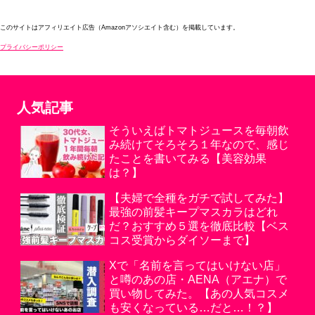
このサイトはアフィリエイト広告（Amazonアソシエイト含む）を掲載しています。
プライバシーポリシー
人気記事
そういえばトマトジュースを毎朝飲
み続けてそろそろ１年なので、感じ
たことを書いてみる【美容効果
は？】
【夫婦で全種をガチで試してみた】
最強の前髪キープマスカラはどれ
だ？おすすめ５選を徹底比較【ベス
コス受賞からダイソーまで】
Xで「名前を言ってはいけない店」
と噂のあの店・AENA（アエナ）で
買い物してみた。【あの人気コスメ
も安くなっている…だと…！？】