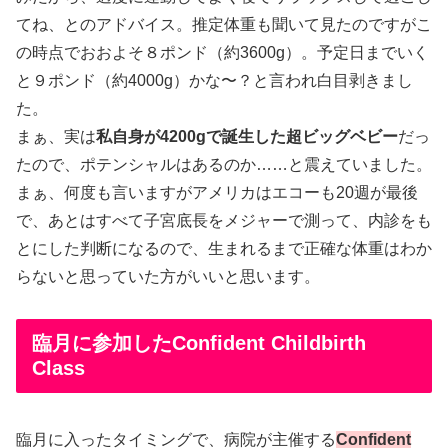
てね、とのアドバイス。推定体重も聞いて見たのですがこ
の時点でおおよそ８ポンド（約3600g）。予定日までいく
と９ポンド（約4000g）かな〜？と言われ白目剥きまし
た。
まぁ、実は
私自身が4200gで誕生した超ビッグベビー
だっ
たので、ポテンシャルはあるのか……と震えていました。
まぁ、何度も言いますがアメリカはエコーも20週が最後
で、あとはすべて子宮底長をメジャーで測って、内診をも
とにした判断になるので、生まれるまで正確な体重はわか
らないと思っていた方がいいと思います。
臨月に参加したConfident Childbirth
Class
臨月に入ったタイミングで、病院が主催する
Confident