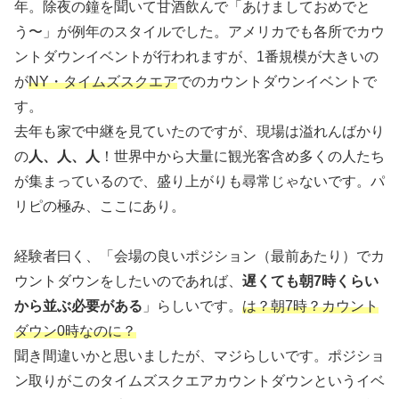
年。除夜の鐘を聞いて甘酒飲んで「あけましておめでと
う〜」が例年のスタイルでした。アメリカでも各所でカウ
ントダウンイベントが行われますが、1番規模が大きいの
が
NY・タイムズスクエア
でのカウントダウンイベントで
す。
去年も家で中継を見ていたのですが、現場は溢れんばかり
の
人、人、人
！世界中から大量に観光客含め多くの人たち
が集まっているので、盛り上がりも尋常じゃないです。パ
リピの極み、ここにあり。
経験者曰く、「会場の良いポジション（最前あたり）でカ
ウントダウンをしたいのであれば、
遅くても朝7時くらい
から並ぶ必要がある
」らしいです。
は？朝7時？カウント
ダウン0時なのに？
聞き間違いかと思いましたが、マジらしいです。ポジショ
ン取りがこのタイムズスクエアカウントダウンというイベ