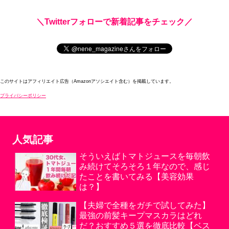
＼Twitterフォローで新着記事をチェック／
このサイトはアフィリエイト広告（Amazonアソシエイト含む）を掲載しています。
プライバシーポリシー
人気記事
そういえばトマトジュースを毎朝飲
み続けてそろそろ１年なので、感じ
たことを書いてみる【美容効果
は？】
【夫婦で全種をガチで試してみた】
最強の前髪キープマスカラはどれ
だ？おすすめ５選を徹底比較【ベス