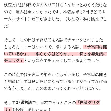
検査方法は綿棒で膣の入り口付近？をサッとぬぐうだけな
ので、痛みは全くなかったです。検査結果は2日ほどでポ
ータルサイトに通知がきました。（ちなみに私は陰性でし
た）
そして、この日は子宮頸管を内診でチェックされました。
もちろんエコーはないので、指による内診。
「子宮口は開
いているか」、「柔らかさはどうか」、「長さを感覚的に
チェック」
という観点でチェックしているようでした。
この時点では子宮口の柔らかさも良い感じ、子宮口の開き
も初産にしては良い感じになっているとポジティブな評価
で安心しました。このままいってくれ〜と願うばかり。
そして
37週検診
で、日本で言うところの
「内診グリグ
リ」
を経験しました……！