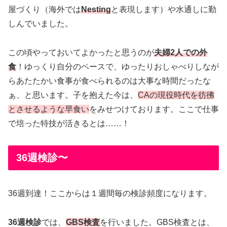
屋づくり（海外では
Nesting
と表現します）や水通しに勤
しんでいました。
この頃やっておいてよかったと思うのが
夫婦2人での外
食
！ゆっくり自分のペースで、ゆったりおしゃべりしなが
らあたたかい食事が食べられるのは大事な時間だったな
ぁ、と思います。子を抱えた今は、
CAの現役時代を彷彿
とさせるような早食い
をみせつけております。ここで仕事
で培った特技が活きるとは……！
36週検診〜
36週到達！ここからは１週間毎の検診頻度になります。
36週検診
では、
GBS検査
を行いました。GBS検査とは、