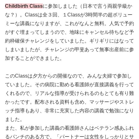
Childbirth Class
に参加しました（日本で言う両親学級か
な？）。Classは全３回、１Classが3時間半の超ボリュー
ミーな講義になりますが、これがなんと無料。人気で予約
がすぐ埋まってしまうので、地味にキャンセル待ちなど予
約枠確保チャレンジをしていました。ギリギリにはなって
しまいましたが、チャレンジの甲斐あって無事出産前に参
加することができました。
このClassは夕方からの開催なので、みんな夫婦で参加し
ていました。その病院に勤める看護師が直接講義を行って
くれるので、リアルな指導が受けられるのもとても有り難
かったです。配布される資料も含め、マッサージやストレ
ッチ指導もあり、非常に充実した内容の講義で勉強になり
ました。
また、私が参加した講義の看護師さんはベテラン感あふれ
るパンチのある方で、「パートナーは女性をしっかりとサ