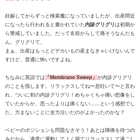
妊娠してからずっと検索魔になっていましたが、出産間近
になったら行われると書かれていた
内診グリグリ
は初期か
ら警戒していました。だって名前からして痛そうなんだも
ん。グリグリて。
まぁ、出産はもっとどデカいもの産まなきゃいけないんで
すけど、普通に怖いですよね。
ちなみに英語では
「Membrane Sweep」
が内診グリグリ
のことを指します。リラックスしてね〜息吐いて〜と言わ
れ、ついに初の内診グリグリ！めちゃくちゃ痛い想像をし
ていたからか、思ったよりは痛くない……という感想でし
た。力まないことに全力注いだのがよかったのかな？
ベビーのポジションも問題なさそう！あとは陣痛を待つの
みだから、適度に運動してよく寝てリラックスして過ごし