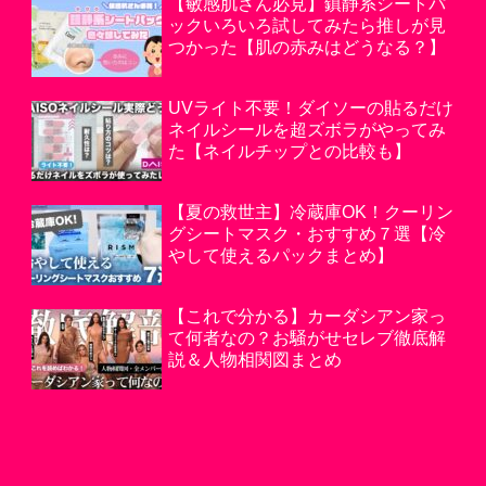
【敏感肌さん必見】鎮静系シートパ
ックいろいろ試してみたら推しが見
つかった【肌の赤みはどうなる？】
UVライト不要！ダイソーの貼るだけ
ネイルシールを超ズボラがやってみ
た【ネイルチップとの比較も】
【夏の救世主】冷蔵庫OK！クーリン
グシートマスク・おすすめ７選【冷
やして使えるパックまとめ】
【これで分かる】カーダシアン家っ
て何者なの？お騒がせセレブ徹底解
説＆人物相関図まとめ