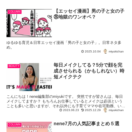
【エッセイ漫画】男の子と女の子
COLUMN
㉖地獄のワンオペ？
ゆるゆる育児＆日常エッセイ漫画「男の子と女の子」。日常ネタ多
め。
miyukichan
2025.10.04
毎日メイクしてる？5分で顔を完
BEAUTY
成させられる（かもしれない）時
短メイクテク
こんにちは！nene編集部のmiyukiです。 突然ですが皆さんは、毎日
メイクしてますか？ もちろんお仕事しているとメイクは必須という
ことも多いと思いますが、それ以外にも子育てママや在宅勤務、いろ
miyukichan
んな生活スタイルがある中で、フ...
2023.06.23
2025.12.29
nene7月の人気記事まとめ５選
COLUMN