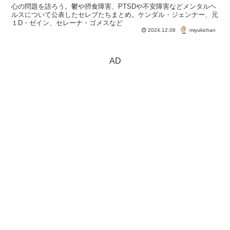
心の問題を語ろう。鬱や摂食障害、PTSDや不安障害などメンタルヘ
ルスについて公表したセレブたちまとめ。ケンダル・ジェンナー、元
１D・ゼイン、セレーナ・ゴメスなど
miyukichan
2024.12.08
AD