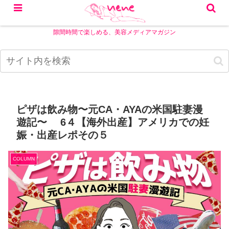
隙間時間で楽しめる、美容メディアマガジン
ピザは飲み物〜元CA・AYAの米国駐妻漫
遊記〜 6４【海外出産】アメリカでの妊
娠・出産レポその５
COLUMN