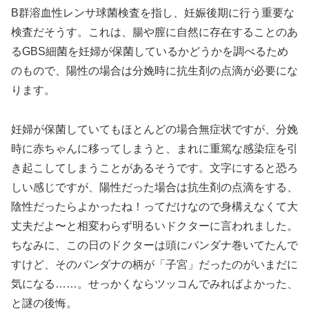
B群溶血性レンサ球菌検査を指し、妊娠後期に行う重要な
検査だそうす。これは、腸や膣に自然に存在することのあ
るGBS細菌を妊婦が保菌しているかどうかを調べるため
のもので、陽性の場合は分娩時に抗生剤の点滴が必要にな
ります。
妊婦が保菌していてもほとんどの場合無症状ですが、分娩
時に赤ちゃんに移ってしまうと、まれに重篤な感染症を引
き起こしてしまうことがあるそうです。文字にすると恐ろ
しい感じですが、陽性だった場合は抗生剤の点滴をする、
陰性だったらよかったね！ってだけなので身構えなくて大
丈夫だよ〜と相変わらず明るいドクターに言われました。
ちなみに、この日のドクターは頭にバンダナ巻いてたんで
すけど、そのバンダナの柄が「子宮」だったのがいまだに
気になる……。せっかくならツッコんでみればよかった、
と謎の後悔。