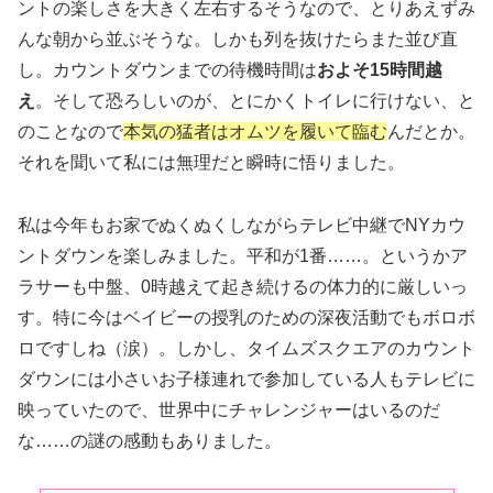
ントの楽しさを大きく左右するそうなので、とりあえずみ
んな朝から並ぶそうな。しかも列を抜けたらまた並び直
し。カウントダウンまでの待機時間は
およそ15時間越
え
。そして恐ろしいのが、とにかくトイレに行けない、と
のことなので
本気の猛者はオムツを履いて臨む
んだとか。
それを聞いて私には無理だと瞬時に悟りました。
私は今年もお家でぬくぬくしながらテレビ中継でNYカウ
ントダウンを楽しみました。平和が1番……。というかア
ラサーも中盤、0時越えて起き続けるの体力的に厳しいっ
す。特に今はベイビーの授乳のための深夜活動でもボロボ
ロですしね（涙）。しかし、タイムズスクエアのカウント
ダウンには小さいお子様連れで参加している人もテレビに
映っていたので、世界中にチャレンジャーはいるのだ
な……の謎の感動もありました。