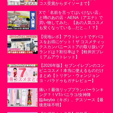
コス受賞からダイソーまで】
Xで「名前を言ってはいけない店」
と噂のあの店・AENA（アエナ）で
買い物してみた。【あの人気コスメ
も安くなっている…だと…！？】
【現地レポ】アウトレットでデパコ
スをお得にゲット！ザ コスメティッ
クスカンパニーストアの取り扱いブ
ランドは？割引率は？【軽井沢プレ
ミアムアウトレット】
【2026年版】セブンイレブンのコン
ビニコスメ！本当に使えるものだけ
まとめ【トリデン・ウォンジョン
ヨ・パラドゥもガチレビュー】
痛い！最強リッププランパーランキ
ング？！VT/バニラコ/女神降
臨/keybo（キボ）、デスソース【最
後意味不明】