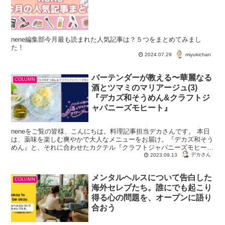
nene編集部今月最も読まれた人気記事は？５つをまとめてみまし
た！
miyukichan
2024.07.29
バーテンダーが教える〜華麗なる
COLUMN
酒とツマミのマリアージュ(3)
『デカズ和そうめん&クラフトジ
ャパニーズモヒート』
neneをご覧の皆様、こんにちは。料理記事担当デカさんです。 本日
は、薬味を楽しむ爽やかで大人なメニューをお届け。『デカズ和そう
めん』と、それに合わせたカクテル『クラフトジャパニーズモヒー
ト』のレシピをご紹介したいと思います。 ...
デカさん
2023.09.13
メンタルヘルスについて告白した
COLUMN
海外セレブたち。誰にでも起こり
得る心の問題を、オープンに語り
合おう