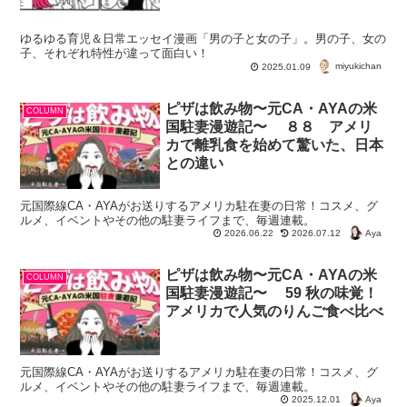
ゆるゆる育児＆日常エッセイ漫画「男の子と女の子」。男の子、女の
子、それぞれ特性が違って面白い！
miyukichan
2025.01.09
ピザは飲み物〜元CA・AYAの米
COLUMN
国駐妻漫遊記〜 ８８ アメリ
カで離乳食を始めて驚いた、日本
との違い
元国際線CA・AYAがお送りするアメリカ駐在妻の日常！コスメ、グ
ルメ、イベントやその他の駐妻ライフまで、毎週連載。
Aya
2026.06.22
2026.07.12
ピザは飲み物〜元CA・AYAの米
COLUMN
国駐妻漫遊記〜 59 秋の味覚！
アメリカで人気のりんご食べ比べ
元国際線CA・AYAがお送りするアメリカ駐在妻の日常！コスメ、グ
ルメ、イベントやその他の駐妻ライフまで、毎週連載。
Aya
2025.12.01