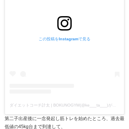
この投稿をInstagramで見る
ダイエットコーチ計太 | BOKUNOGYM(@ke___ta___)がシェアした投稿
第二子出産後に一念発起し筋トレを始めたところ、過去最
低値の45kg台まで到達して、