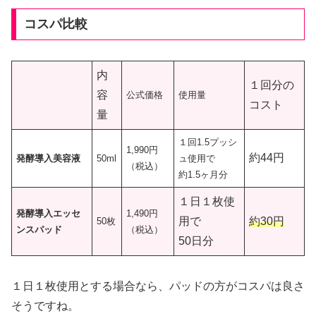
コスパ比較
内
１回分の
容
公式価格
使用量
コスト
量
１回1.5プッシ
1,990円
約44円
発酵導入美容液
50ml
ュ使用で
（税込）
約1.5ヶ月分
１日１枚使
発酵導入エッセ
1,490円
用で
約30円
50枚
ンスパッド
（税込）
50日分
１日１枚使用とする場合なら、パッドの方がコスパは良さ
そうですね。