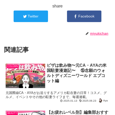
share
Twitter
Facebook
miyukichan
関連記事
ピザは飲み物〜元CA・AYAの米
COLUMN
国駐妻漫遊記〜 ⑮念願のウォ
ルトディズニーワールド エプコ
ット編
元国際線CA・AYAがお送りするアメリカ駐在妻の日常！コスメ、グ
ルメ、イベントやその他の駐妻ライフまで、毎週連載。
Aya
2025.01.13
2025.06.23
【お疲れレベル別】編集部おすす
BEAUTY