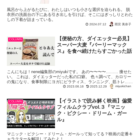
風呂から上がるたびに、わたしはいつも小さな選択を迫られる。 脱
衣所の洗面台の下にある引き出しを引けば、そこにはぎっしりとわた
しの下着が詰まっている。
雨宮 美奈子
2024.07.12
【便秘の方、ダイエッター必見】
COLUMN
スーパー大麦『バーリーマック
ス』を食べ続けたらすごかった話
こんにちは！nene編集部のmiyukiです。 あの〜〜〜〜……… 痩せた
い。 これは、ダイエッターだった私の口癖。 色々調べて、カロリー
の鬼になり、食事制限にヨガにピラティス、ランニング、筋トレ…で
miyukichan
きるものには手...
2023.06.16
2025.12.29
【イラストで読み解く映画】偏愛
COLUMN
フィルムクラブvol.３『マニッ
ク・ピクシー・ドリーム・ガー
ル』
マニック・ピクシー・ドリーム・ガールって知ってる？映画の定番キ
ャラクターを解説してみたよ！