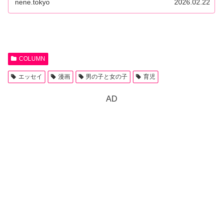
nene.tokyo
2026.02.22
COLUMN
エッセイ
漫画
男の子と女の子
育児
AD