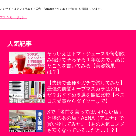
このサイトはアフィリエイト広告（Amazonアソシエイト含む）を掲載しています。
プライバシーポリシー
人気記事
そういえばトマトジュースを毎朝飲
み続けてそろそろ１年なので、感じ
たことを書いてみる【美容効果
は？】
【夫婦で全種をガチで試してみた】
最強の前髪キープマスカラはどれ
だ？おすすめ５選を徹底比較【ベス
コス受賞からダイソーまで】
Xで「名前を言ってはいけない店」
と噂のあの店・AENA（アエナ）で
買い物してみた。【あの人気コスメ
も安くなっている…だと…！？】