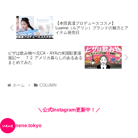
【本田真凜プロデュースコスメ】
Luarine（ルアリン）ブランドの魅力とア
イテム発売日
ピザは飲み物〜元CA・AYAの米国駐妻漫
遊記〜 ７２ アメリカ暮らしのあるある
まとめてみた
ホーム
COLUMN
＼公式Instagram更新中！／
nene.tokyo