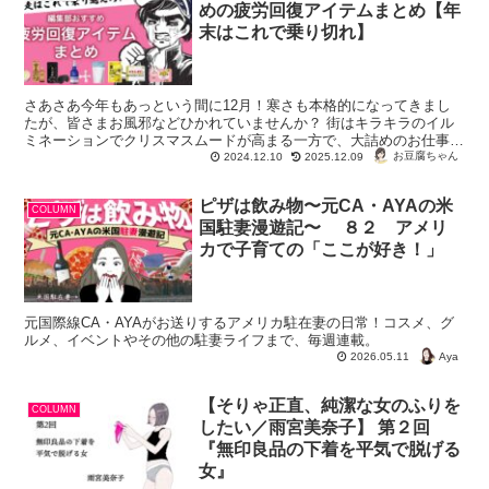
めの疲労回復アイテムまとめ【年
末はこれで乗り切れ】
さあさあ今年もあっという間に12月！寒さも本格的になってきまし
たが、皆さまお風邪などひかれていませんか？ 街はキラキラのイル
ミネーションでクリスマスムードが高まる一方で、大詰めのお仕事や
大掃除など、年末に向けての忙しさに追われてお疲...
お豆腐ちゃん
2024.12.10
2025.12.09
ピザは飲み物〜元CA・AYAの米
COLUMN
国駐妻漫遊記〜 ８２ アメリ
カで子育ての「ここが好き！」
元国際線CA・AYAがお送りするアメリカ駐在妻の日常！コスメ、グ
ルメ、イベントやその他の駐妻ライフまで、毎週連載。
Aya
2026.05.11
【そりゃ正直、純潔な女のふりを
COLUMN
したい／雨宮美奈子】 第２回
『無印良品の下着を平気で脱げる
女』