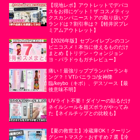
【現地レポ】アウトレットでデパコ
スをお得にゲット！ザ コスメティッ
クスカンパニーストアの取り扱いブ
ランドは？割引率は？【軽井沢プレ
ミアムアウトレット】
【2026年版】セブンイレブンのコン
ビニコスメ！本当に使えるものだけ
まとめ【トリデン・ウォンジョン
ヨ・パラドゥもガチレビュー】
痛い！最強リッププランパーランキ
ング？！VT/バニラコ/女神降
臨/keybo（キボ）、デスソース【最
後意味不明】
UVライト不要！ダイソーの貼るだけ
ネイルシールを超ズボラがやってみ
た【ネイルチップとの比較も】
【夏の救世主】冷蔵庫OK！クーリン
グシートマスク・おすすめ７選【冷