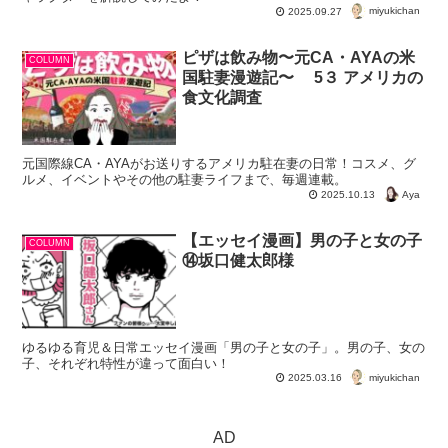
miyukichan
2025.09.27
ピザは飲み物〜元CA・AYAの米
COLUMN
国駐妻漫遊記〜 5３ アメリカの
食文化調査
元国際線CA・AYAがお送りするアメリカ駐在妻の日常！コスメ、グ
ルメ、イベントやその他の駐妻ライフまで、毎週連載。
Aya
2025.10.13
【エッセイ漫画】男の子と女の子
COLUMN
⑭坂口健太郎様
ゆるゆる育児＆日常エッセイ漫画「男の子と女の子」。男の子、女の
子、それぞれ特性が違って面白い！
miyukichan
2025.03.16
AD