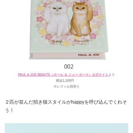
PAUL & JOE BEAUTE（ポール ＆ ジョー ボーテ）公式サイト
より
税込1,100円
※レフィル別売り
２匹が並んだ招き猫スタイルがhappyを呼び込んでくれそ
う！