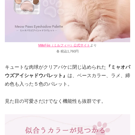
MilleFée（ミルフィー）公式サイト
より
各 税込1,760円
キュートな肉球がクリアパケに閉じ込められた
『ミャオパ
ウズアイシャドウパレット』
は、ベースカラー、ラメ、締
め色も入った５色のパレット。
見た目の可愛さだけでなく機能性も抜群です。