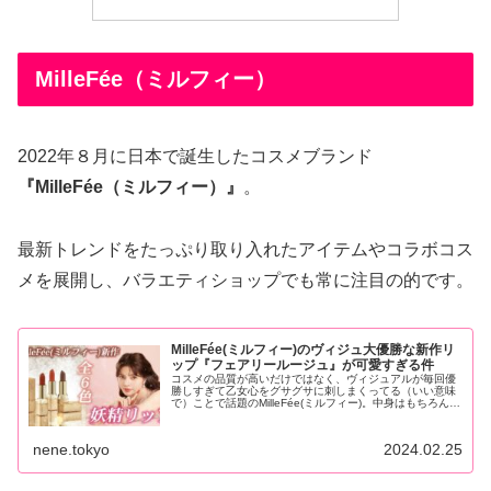
MilleFée（ミルフィー）
2022年８月に日本で誕生したコスメブランド
『MilleFée（ミルフィー）』
。
最新トレンドをたっぷり取り入れたアイテムやコラボコス
メを展開し、バラエティショップでも常に注目の的です。
MilleFée(ミルフィー)のヴィジュ大優勝な新作リ
ップ『フェアリールージュ』が可愛すぎる件
コスメの品質が高いだけではなく、ヴィジュアルが毎回優
勝しすぎて乙女心をグサグサに刺しまくってる（いい意味
で）ことで話題のMilleFée(ミルフィー)。中身はもちろん、
コスメはやっぱり見た目から。ミルフィーのコスメアイテ
ムはまるで...
nene.tokyo
2024.02.25