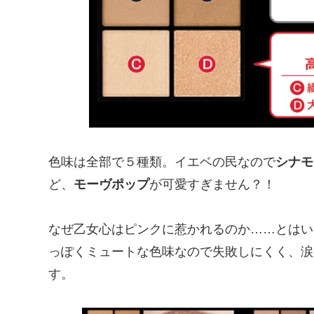
色味は全部で５種類。イエベの民なので
シナモ
ど、
モーヴポップ
が可愛すぎません？！
なぜ乙女心はピンクに惹かれるのか……とはい
っぽくミュートな色味なので失敗しにくく、涙
す。