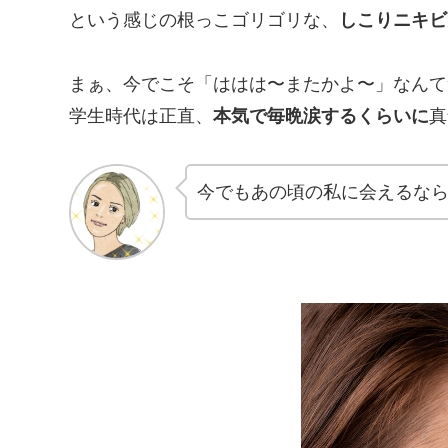
という感じの根っこゴリゴリな、
しこりニキビ
まぁ、今でこそ「ははは〜またかよ〜」なんて
学生時代は正直、
本気で毎晩涙するくらいに
真
今でもあの頃の私に会えるな