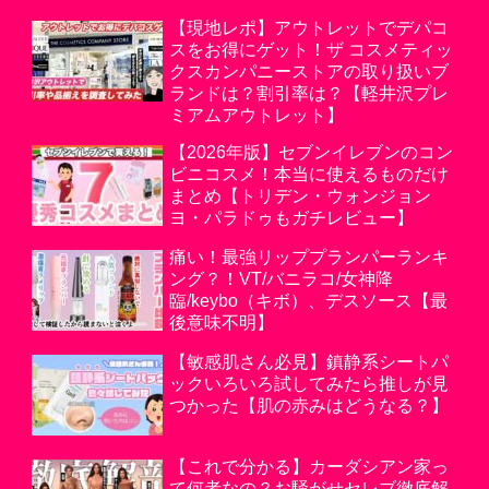
【現地レポ】アウトレットでデパコ
スをお得にゲット！ザ コスメティッ
クスカンパニーストアの取り扱いブ
ランドは？割引率は？【軽井沢プレ
ミアムアウトレット】
【2026年版】セブンイレブンのコン
ビニコスメ！本当に使えるものだけ
まとめ【トリデン・ウォンジョン
ヨ・パラドゥもガチレビュー】
痛い！最強リッププランパーランキ
ング？！VT/バニラコ/女神降
臨/keybo（キボ）、デスソース【最
後意味不明】
【敏感肌さん必見】鎮静系シートパ
ックいろいろ試してみたら推しが見
つかった【肌の赤みはどうなる？】
【これで分かる】カーダシアン家っ
て何者なの？お騒がせセレブ徹底解