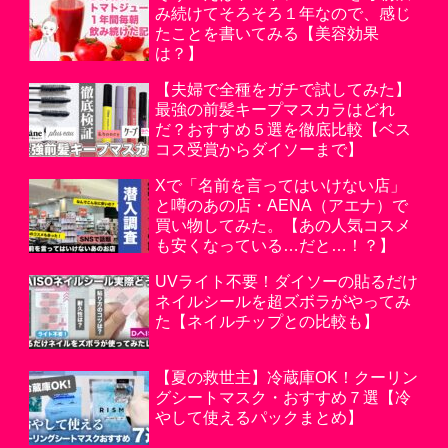
み続けてそろそろ１年なので、感じ
たことを書いてみる【美容効果
は？】
【夫婦で全種をガチで試してみた】
最強の前髪キープマスカラはどれ
だ？おすすめ５選を徹底比較【ベス
コス受賞からダイソーまで】
Xで「名前を言ってはいけない店」
と噂のあの店・AENA（アエナ）で
買い物してみた。【あの人気コスメ
も安くなっている…だと…！？】
UVライト不要！ダイソーの貼るだけ
ネイルシールを超ズボラがやってみ
た【ネイルチップとの比較も】
【夏の救世主】冷蔵庫OK！クーリン
グシートマスク・おすすめ７選【冷
やして使えるパックまとめ】