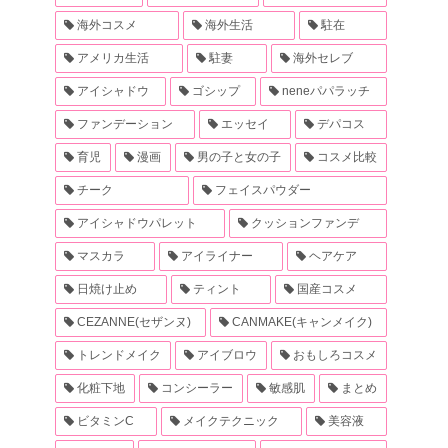
海外コスメ
海外生活
駐在
アメリカ生活
駐妻
海外セレブ
アイシャドウ
ゴシップ
neneパパラッチ
ファンデーション
エッセイ
デパコス
育児
漫画
男の子と女の子
コスメ比較
チーク
フェイスパウダー
アイシャドウパレット
クッションファンデ
マスカラ
アイライナー
ヘアケア
日焼け止め
ティント
国産コスメ
CEZANNE(セザンヌ)
CANMAKE(キャンメイク)
トレンドメイク
アイブロウ
おもしろコスメ
化粧下地
コンシーラー
敏感肌
まとめ
ビタミンC
メイクテクニック
美容液