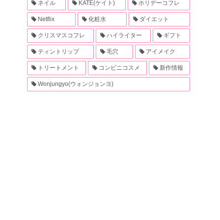
ネイル
KATE(ケイト)
ホリデーコフレ
Netflix
化粧水
ダイエット
クリスマスコフレ
ハイライター
ギフト
ティントリップ
毛穴
アイメイク
トリートメント
コンビニコスメ
新作情報
Wonjungyo(ウォンジョンヨ)