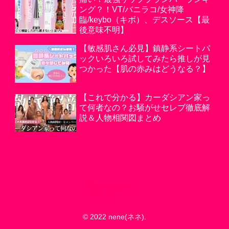
ング？！VT/バニラコ/女神降
臨/keybo（キボ）、デスソース【最
後意味不明】
【敏感肌さん必見】鎮静系シートパ
ックいろいろ試してみたら推しが見
つかった【肌の赤みはどうなる？】
【これで分かる】カーダシアン家っ
て何者なの？お騒がせセレブ徹底解
説＆人物相関図まとめ
© 2022 nene(ネネ).