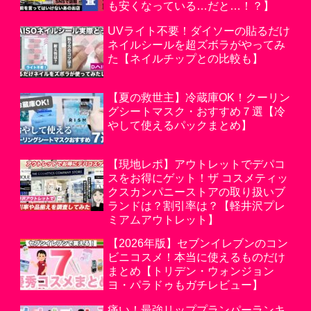
も安くなっている…だと…！？】
UVライト不要！ダイソーの貼るだけ
ネイルシールを超ズボラがやってみ
た【ネイルチップとの比較も】
【夏の救世主】冷蔵庫OK！クーリン
グシートマスク・おすすめ７選【冷
やして使えるパックまとめ】
【現地レポ】アウトレットでデパコ
スをお得にゲット！ザ コスメティッ
クスカンパニーストアの取り扱いブ
ランドは？割引率は？【軽井沢プレ
ミアムアウトレット】
【2026年版】セブンイレブンのコン
ビニコスメ！本当に使えるものだけ
まとめ【トリデン・ウォンジョン
ヨ・パラドゥもガチレビュー】
痛い！最強リッププランパーランキ