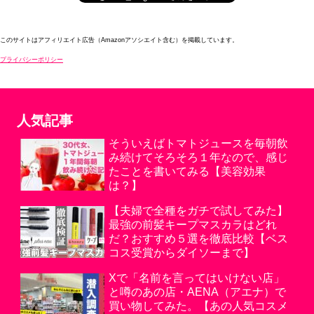
このサイトはアフィリエイト広告（Amazonアソシエイト含む）を掲載しています。
プライバシーポリシー
人気記事
そういえばトマトジュースを毎朝飲
み続けてそろそろ１年なので、感じ
たことを書いてみる【美容効果
は？】
【夫婦で全種をガチで試してみた】
最強の前髪キープマスカラはどれ
だ？おすすめ５選を徹底比較【ベス
コス受賞からダイソーまで】
Xで「名前を言ってはいけない店」
と噂のあの店・AENA（アエナ）で
買い物してみた。【あの人気コスメ