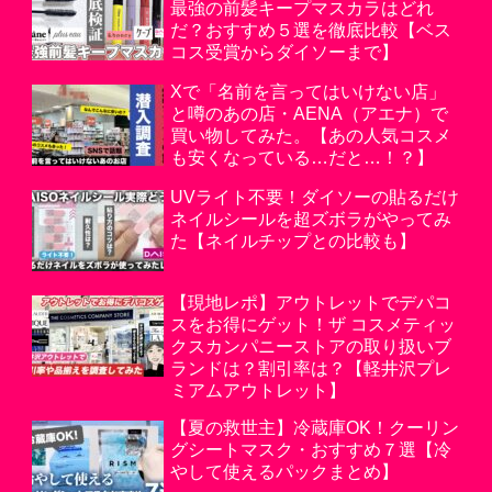
最強の前髪キープマスカラはどれ
だ？おすすめ５選を徹底比較【ベス
コス受賞からダイソーまで】
Xで「名前を言ってはいけない店」
と噂のあの店・AENA（アエナ）で
買い物してみた。【あの人気コスメ
も安くなっている…だと…！？】
UVライト不要！ダイソーの貼るだけ
ネイルシールを超ズボラがやってみ
た【ネイルチップとの比較も】
【現地レポ】アウトレットでデパコ
スをお得にゲット！ザ コスメティッ
クスカンパニーストアの取り扱いブ
ランドは？割引率は？【軽井沢プレ
ミアムアウトレット】
【夏の救世主】冷蔵庫OK！クーリン
グシートマスク・おすすめ７選【冷
やして使えるパックまとめ】