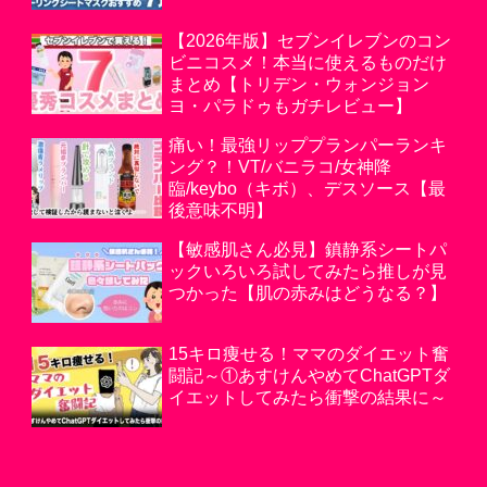
【2026年版】セブンイレブンのコン
ビニコスメ！本当に使えるものだけ
まとめ【トリデン・ウォンジョン
ヨ・パラドゥもガチレビュー】
痛い！最強リッププランパーランキ
ング？！VT/バニラコ/女神降
臨/keybo（キボ）、デスソース【最
後意味不明】
【敏感肌さん必見】鎮静系シートパ
ックいろいろ試してみたら推しが見
つかった【肌の赤みはどうなる？】
15キロ痩せる！ママのダイエット奮
闘記～①あすけんやめてChatGPTダ
イエットしてみたら衝撃の結果に～