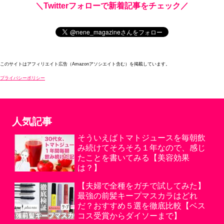
＼Twitterフォローで新着記事をチェック／
このサイトはアフィリエイト広告（Amazonアソシエイト含む）を掲載しています。
プライバシーポリシー
人気記事
そういえばトマトジュースを毎朝飲
み続けてそろそろ１年なので、感じ
たことを書いてみる【美容効果
は？】
【夫婦で全種をガチで試してみた】
最強の前髪キープマスカラはどれ
だ？おすすめ５選を徹底比較【ベス
コス受賞からダイソーまで】