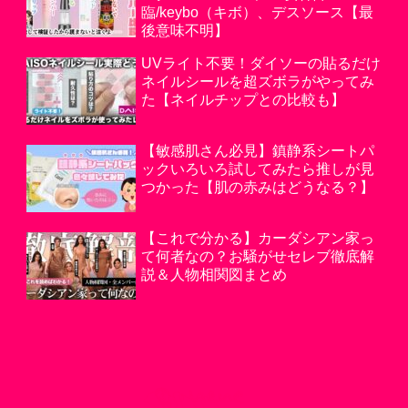
臨/keybo（キボ）、デスソース【最
後意味不明】
UVライト不要！ダイソーの貼るだけ
ネイルシールを超ズボラがやってみ
た【ネイルチップとの比較も】
【敏感肌さん必見】鎮静系シートパ
ックいろいろ試してみたら推しが見
つかった【肌の赤みはどうなる？】
【これで分かる】カーダシアン家っ
て何者なの？お騒がせセレブ徹底解
説＆人物相関図まとめ