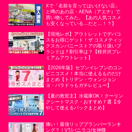
Xで「名前を言ってはいけない店」
と噂のあの店・AENA（アエナ）で
買い物してみた。【あの人気コスメ
も安くなっている…だと…！？】
【現地レポ】アウトレットでデパコ
スをお得にゲット！ザ コスメティッ
クスカンパニーストアの取り扱いブ
ランドは？割引率は？【軽井沢プレ
ミアムアウトレット】
【2026年版】セブンイレブンのコン
ビニコスメ！本当に使えるものだけ
まとめ【トリデン・ウォンジョン
ヨ・パラドゥもガチレビュー】
【夏の救世主】冷蔵庫OK！クーリン
グシートマスク・おすすめ７選【冷
やして使えるパックまとめ】
痛い！最強リッププランパーランキ
ング？！VT/バニラコ/女神降