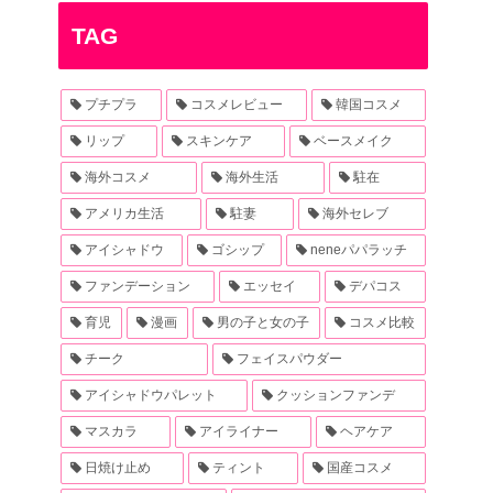
TAG
プチプラ
コスメレビュー
韓国コスメ
リップ
スキンケア
ベースメイク
海外コスメ
海外生活
駐在
アメリカ生活
駐妻
海外セレブ
アイシャドウ
ゴシップ
neneパパラッチ
ファンデーション
エッセイ
デパコス
育児
漫画
男の子と女の子
コスメ比較
チーク
フェイスパウダー
アイシャドウパレット
クッションファンデ
マスカラ
アイライナー
ヘアケア
日焼け止め
ティント
国産コスメ