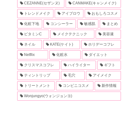
CEZANNE(セザンヌ)
CANMAKE(キャンメイク)
トレンドメイク
アイブロウ
おもしろコスメ
化粧下地
コンシーラー
敏感肌
まとめ
ビタミンC
メイクテクニック
美容液
ネイル
KATE(ケイト)
ホリデーコフレ
Netflix
化粧水
ダイエット
クリスマスコフレ
ハイライター
ギフト
ティントリップ
毛穴
アイメイク
トリートメント
コンビニコスメ
新作情報
Wonjungyo(ウォンジョンヨ)