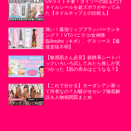
UVライト不要！ダイソーの貼るだけ
ネイルシールを超ズボラがやってみ
た【ネイルチップとの比較も】
痛い！最強リッププランパーランキ
ング？！VT/バニラコ/女神降
臨/keybo（キボ）、デスソース【最
後意味不明】
【敏感肌さん必見】鎮静系シートパ
ックいろいろ試してみたら推しが見
つかった【肌の赤みはどうなる？】
【これで分かる】カーダシアン家っ
て何者なの？お騒がせセレブ徹底解
説＆人物相関図まとめ