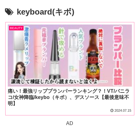
keyboard(キボ)
BEAUTY
痛い！最強リッププランパーランキング？！VT/バニラ
コ/女神降臨/keybo（キボ）、デスソース【最後意味不
明】
2024.07.15
AD