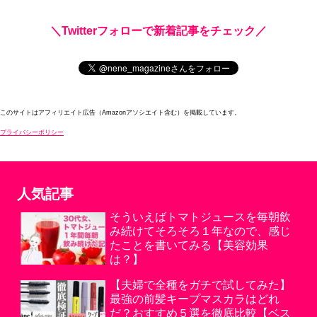
＼Twitterフォローで新着記事をチェック／
このサイトはアフィリエイト広告（Amazonアソシエイト含む）を掲載しています。
プライバシーポリシー
人気記事
そういえばトマトジュースを毎朝飲
み続けてそろそろ１年なので、感じ
たことを書いてみる【美容効果
は？】
【夫婦で全種をガチで試してみた】
最強の前髪キープマスカラはどれ
だ？おすすめ５選を徹底比較【ベス