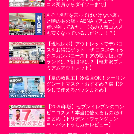
コス受賞からダイソーまで】
Xで「名前を言ってはいけない店」
と噂のあの店・AENA（アエナ）で
買い物してみた。【あの人気コスメ
も安くなっている…だと…！？】
【現地レポ】アウトレットでデパコ
スをお得にゲット！ザ コスメティッ
クスカンパニーストアの取り扱いブ
ランドは？割引率は？【軽井沢プレ
ミアムアウトレット】
【夏の救世主】冷蔵庫OK！クーリン
グシートマスク・おすすめ７選【冷
やして使えるパックまとめ】
【2026年版】セブンイレブンのコン
ビニコスメ！本当に使えるものだけ
まとめ【トリデン・ウォンジョン
ヨ・パラドゥもガチレビュー】