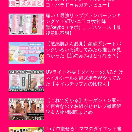
ヨ・パラドゥもガチレビュー】
痛い！最強リッププランパーランキ
ング？！VT/バニラコ/女神降
臨/keybo（キボ）、デスソース【最
後意味不明】
【敏感肌さん必見】鎮静系シートパ
ックいろいろ試してみたら推しが見
つかった【肌の赤みはどうなる？】
UVライト不要！ダイソーの貼るだけ
ネイルシールを超ズボラがやってみ
た【ネイルチップとの比較も】
【これで分かる】カーダシアン家っ
て何者なの？お騒がせセレブ徹底解
説＆人物相関図まとめ
15キロ痩せる！ママのダイエット奮