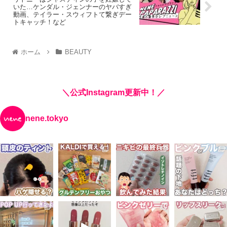
いた…ケンダル・ジェンナーのヤバすぎ
動画、テイラー・スウィフトて繋ぎデー
トキャッチ！など
ホーム
BEAUTY
＼公式Instagram更新中！／
nene.tokyo