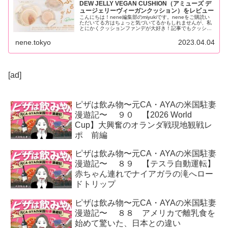
DEW JELLY VEGAN CUSHION（アミューズ デ
ュージェリーヴィーガンクッション）をレビュー
こんにちは！nene編集部のmiyukiです。neneをご購読い
ただいてる方はちょっと気づいてるかもしれませんが、私
とにかくクッションファンデが大好き！記事でもクッショ
ンファンデの取り扱いがやや多めとなっております。...
nene.tokyo
2023.04.04
[ad]
ピザは飲み物〜元CA・AYAの米国駐妻
漫遊記〜 ９０ 【2026 World
Cup】大興奮のオランダ戦現地観戦レ
ポ 前編
ピザは飲み物〜元CA・AYAの米国駐妻
漫遊記〜 ８９ 【テスラ自動運転】
赤ちゃん連れでナイアガラの滝へロー
ドトリップ
ピザは飲み物〜元CA・AYAの米国駐妻
漫遊記〜 ８８ アメリカで離乳食を
始めて驚いた、日本との違い