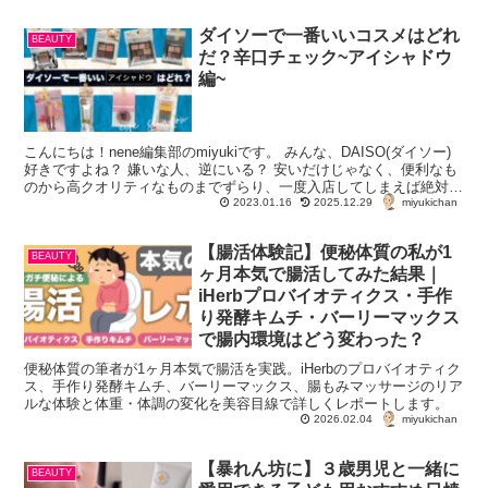
ダイソーで一番いいコスメはどれ
BEAUTY
だ？辛口チェック~アイシャドウ
編~
こんにちは！nene編集部のmiyukiです。 みんな、DAISO(ダイソー)
好きですよね？ 嫌いな人、逆にいる？ 安いだけじゃなく、便利なも
のから高クオリティなものまでずらり、一度入店してしまえば絶対手
miyukichan
ぶらで出てこれな...
2023.01.16
2025.12.29
【腸活体験記】便秘体質の私が1
BEAUTY
ヶ月本気で腸活してみた結果｜
iHerbプロバイオティクス・手作
り発酵キムチ・バーリーマックス
で腸内環境はどう変わった？
便秘体質の筆者が1ヶ月本気で腸活を実践。iHerbのプロバイオティク
ス、手作り発酵キムチ、バーリーマックス、腸もみマッサージのリア
ルな体験と体重・体調の変化を美容目線で詳しくレポートします。
miyukichan
2026.02.04
【暴れん坊に】３歳男児と一緒に
BEAUTY