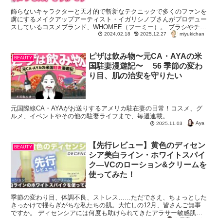
飾らないキャラクターと天才的で斬新なテクニックで多くのファンを
虜にするメイクアップアーティスト・イガリシノブさんがプロデュー
スしているコスメブランド、WHOMEE（フーミー）。 ブラシやチー
miyukichan
クなどバズコスメを多数生み出し、常に注目さ...
2024.02.18
2025.12.27
ピザは飲み物〜元CA・AYAの米
BEAUTY
国駐妻漫遊記〜 56 季節の変わ
り目、肌の治安を守りたい
元国際線CA・AYAがお送りするアメリカ駐在妻の日常！コスメ、グ
ルメ、イベントやその他の駐妻ライフまで、毎週連載。
Aya
2025.11.03
【先行レビュー】黄色のディセン
BEAUTY
シア美白ライン・ホワイトスパイ
ク―VCのローション&クリームを
使ってみた！
季節の変わり目、体調不良、ストレス……ただでさえ、ちょっとした
きっかけで揺らぎがちな私たちの肌。大忙しの12月、皆さんご無事
ですか。 ディセンシアには何度も助けられてきたアラサー敏感肌の