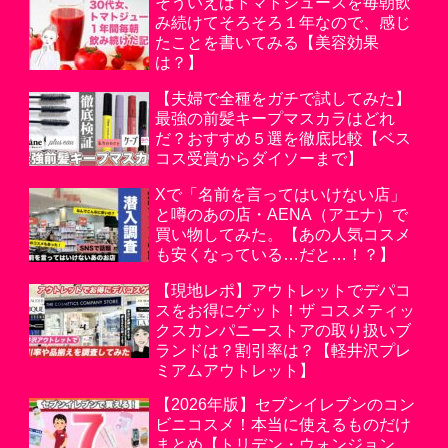
そういえばトマトジュースを毎朝飲
み続けてそろそろ１年なので、感じ
たことを書いてみる【美容効果
は？】
【夫婦で全種をガチで試してみた】
最強の前髪キープマスカラはどれ
だ？おすすめ５選を徹底比較【ベス
コス受賞からダイソーまで】
Xで「名前を言ってはいけない店」
と噂のあの店・AENA（アエナ）で
買い物してみた。【あの人気コスメ
も安くなっている…だと…！？】
【現地レポ】アウトレットでデパコ
スをお得にゲット！ザ コスメティッ
クスカンパニーストアの取り扱いブ
ランドは？割引率は？【軽井沢プレ
ミアムアウトレット】
【2026年版】セブンイレブンのコン
ビニコスメ！本当に使えるものだけ
まとめ【トリデン・ウォンジョン