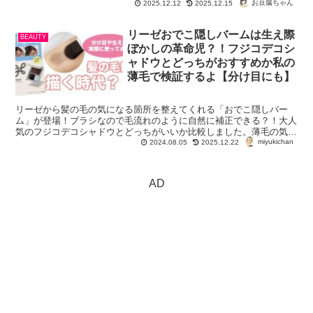
筆者ですが、またも新しいサポーターが登場すると...
お豆腐ちゃん
2025.12.12
2025.12.15
リーゼおでこ隠しバームは生え際
BEAUTY
ぼかしの革命児？！フジコデコシ
ャドウとどっちがおすすめか私の
薄毛で検証するよ【分け目にも】
リーゼから髪の毛の気になる箇所を整えてくれる「おでこ隠しバー
ム」が登場！ブラシなので毛流れのように自然に補正できる？！大人
気のフジコデコシャドウとどっちがいいか比較しました。薄毛の気に
miyukichan
なる頭頂部や分け目、生え際もレビュー！
2024.08.05
2025.12.22
AD