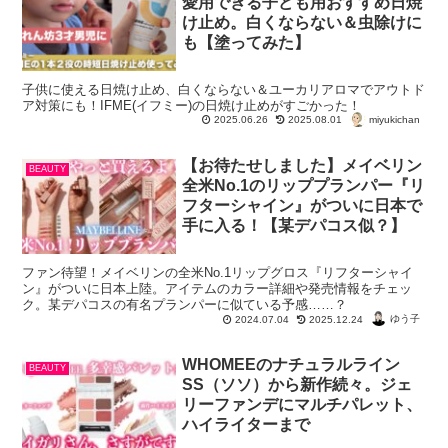
愛用できる子ども用おすすめ日焼
け止め。白くならない＆虫除けに
も【塗ってみた】
子供に使える日焼け止め、白くならない＆ユーカリアロマでアウトド
ア対策にも！IFME(イフミー)の日焼け止めがすごかった！
miyukichan
2025.06.26
2025.08.01
【お待たせしました】メイベリン
BEAUTY
全米No.1のリッププランパー『リ
フターシャイン』がついに日本で
手に入る！【某デパコス似？】
ファン待望！メイベリンの全米No.1リップグロス『リフターシャイ
ン』がついに日本上陸。アイテムのカラー詳細や発売情報をチェッ
ク。某デパコスの有名プランパーに似ている予感……？
ゆう子
2024.07.04
2025.12.24
WHOMEEのナチュラルライン
BEAUTY
SS（ソソ）から新作続々。ジェ
リーファンデにマルチパレット、
ハイライターまで