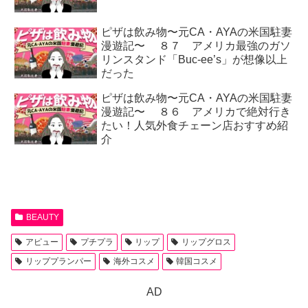
ピザは飲み物〜元CA・AYAの米国駐妻
漫遊記〜 ８７ アメリカ最強のガソ
リンスタンド「Buc-ee’s」が想像以上
だった
ピザは飲み物〜元CA・AYAの米国駐妻
漫遊記〜 ８６ アメリカで絶対行き
たい！人気外食チェーン店おすすめ紹
介
BEAUTY
アピュー
プチプラ
リップ
リップグロス
リッププランパー
海外コスメ
韓国コスメ
AD