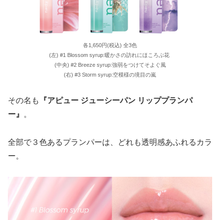
各1,650円(税込) 全3色
(左) #1 Blossom syrup:暖かさの訪れにほころぶ花
(中央) #2 Breeze syrup:強弱をつけてそよぐ風
(右) #3 Storm syrup:空模様の境目の嵐
その名も
『アピュー ジューシーパン リッププランパ
ー』
。
全部で３色あるプランパーは、どれも透明感あふれるカラ
ー。