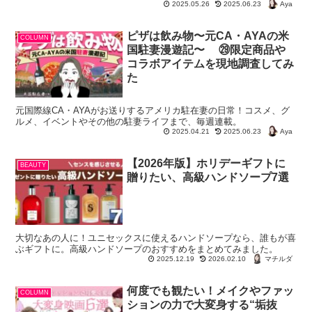
Aya
2025.05.26
2025.06.23
ピザは飲み物〜元CA・AYAの米
COLUMN
国駐妻漫遊記〜 ㉙限定商品や
コラボアイテムを現地調査してみ
た
元国際線CA・AYAがお送りするアメリカ駐在妻の日常！コスメ、グ
ルメ、イベントやその他の駐妻ライフまで、毎週連載。
Aya
2025.04.21
2025.06.23
【2026年版】ホリデーギフトに
BEAUTY
贈りたい、高級ハンドソープ7選
大切なあの人に！ユニセックスに使えるハンドソープなら、誰もが喜
ぶギフトに。高級ハンドソープのおすすめをまとめてみました。
マチルダ
2025.12.19
2026.02.10
何度でも観たい！メイクやファッ
COLUMN
ションの力で大変身する“垢抜