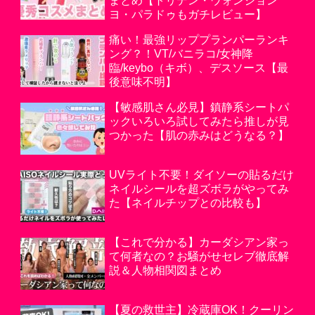
まとめ【トリデン・ウォンジョン
ヨ・パラドゥもガチレビュー】
痛い！最強リッププランパーランキ
ング？！VT/バニラコ/女神降
臨/keybo（キボ）、デスソース【最
後意味不明】
【敏感肌さん必見】鎮静系シートパ
ックいろいろ試してみたら推しが見
つかった【肌の赤みはどうなる？】
UVライト不要！ダイソーの貼るだけ
ネイルシールを超ズボラがやってみ
た【ネイルチップとの比較も】
【これで分かる】カーダシアン家っ
て何者なの？お騒がせセレブ徹底解
説＆人物相関図まとめ
【夏の救世主】冷蔵庫OK！クーリン