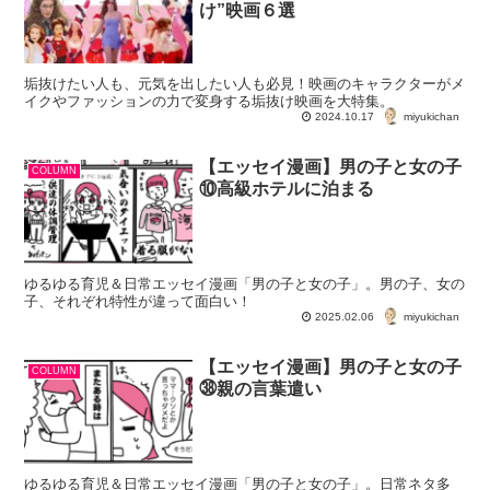
け”映画６選
垢抜けたい人も、元気を出したい人も必見！映画のキャラクターがメ
イクやファッションの力で変身する垢抜け映画を大特集。
miyukichan
2024.10.17
【エッセイ漫画】男の子と女の子
COLUMN
⑩高級ホテルに泊まる
ゆるゆる育児＆日常エッセイ漫画「男の子と女の子」。男の子、女の
子、それぞれ特性が違って面白い！
miyukichan
2025.02.06
【エッセイ漫画】男の子と女の子
COLUMN
㊳親の言葉遣い
ゆるゆる育児＆日常エッセイ漫画「男の子と女の子」。日常ネタ多