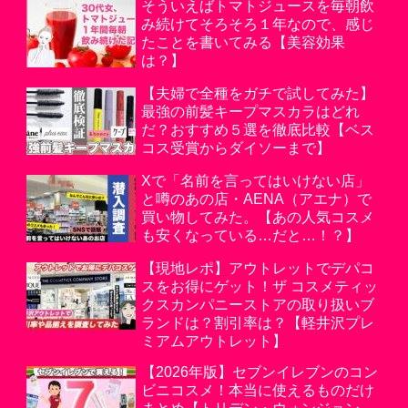
そういえばトマトジュースを毎朝飲
み続けてそろそろ１年なので、感じ
たことを書いてみる【美容効果
は？】
【夫婦で全種をガチで試してみた】
最強の前髪キープマスカラはどれ
だ？おすすめ５選を徹底比較【ベス
コス受賞からダイソーまで】
Xで「名前を言ってはいけない店」
と噂のあの店・AENA（アエナ）で
買い物してみた。【あの人気コスメ
も安くなっている…だと…！？】
【現地レポ】アウトレットでデパコ
スをお得にゲット！ザ コスメティッ
クスカンパニーストアの取り扱いブ
ランドは？割引率は？【軽井沢プレ
ミアムアウトレット】
【2026年版】セブンイレブンのコン
ビニコスメ！本当に使えるものだけ