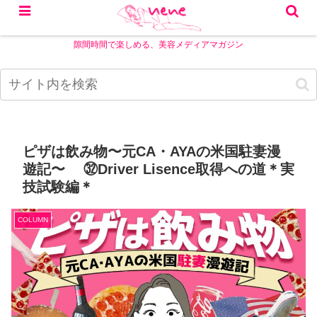
隙間時間で楽しめる、美容メディアマガジン
ピザは飲み物〜元CA・AYAの米国駐妻漫
遊記〜 ㉜Driver Lisence取得への道＊実
技試験編＊
COLUMN