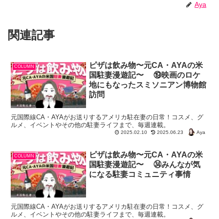
Aya
関連記事
ピザは飲み物〜元CA・AYAの米
COLUMN
国駐妻漫遊記〜 ⑲映画のロケ
地にもなったスミソニアン博物館
訪問
元国際線CA・AYAがお送りするアメリカ駐在妻の日常！コスメ、グ
ルメ、イベントやその他の駐妻ライフまで、毎週連載。
Aya
2025.02.10
2025.06.23
ピザは飲み物〜元CA・AYAの米
COLUMN
国駐妻漫遊記〜 ㉞みんなが気
になる駐妻コミュニティ事情
元国際線CA・AYAがお送りするアメリカ駐在妻の日常！コスメ、グ
ルメ、イベントやその他の駐妻ライフまで、毎週連載。