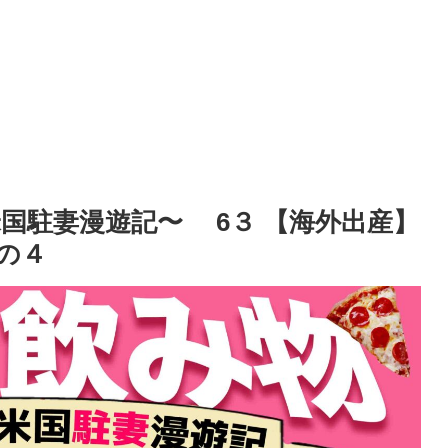
米国駐妻漫遊記〜 6３ 【海外出産】
の４