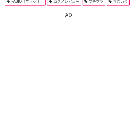
FASIO（ファシオ）
コスメレビュー
プチプラ
マスカラ
AD