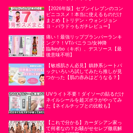
【2026年版】セブンイレブンのコン
ビニコスメ！本当に使えるものだけ
まとめ【トリデン・ウォンジョン
ヨ・パラドゥもガチレビュー】
痛い！最強リッププランパーランキ
ング？！VT/バニラコ/女神降
臨/keybo（キボ）、デスソース【最
後意味不明】
【敏感肌さん必見】鎮静系シートパ
ックいろいろ試してみたら推しが見
つかった【肌の赤みはどうなる？】
UVライト不要！ダイソーの貼るだけ
ネイルシールを超ズボラがやってみ
た【ネイルチップとの比較も】
【これで分かる】カーダシアン家っ
て何者なの？お騒がせセレブ徹底解