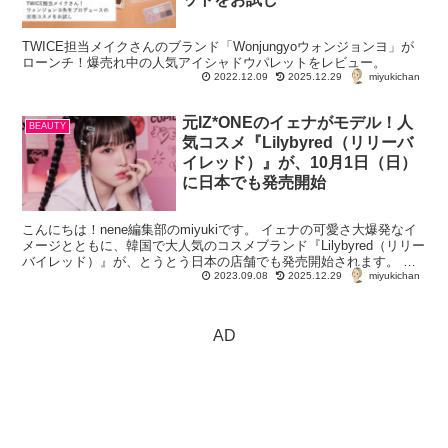
TWICE担当メイクさんのブランド「Wonjungyoウォンジョンヨ」が
ローンチ！爆売れ中の人気アイシャドウパレットをレビュー。
miyukichan
2022.12.09
2025.12.29
元IZ*ONEのイェナがモデル！人
BEAUTY
気コスメ『Lilybyred（リリーバ
イレッド）』が、10月1日（日）
に日本でも発売開始
こんにちは！nene編集部のmiyukiです。 イェナの可愛さ大爆発なイ
メージとともに、韓国で大人気のコスメブランド『Lilybyred（リリー
バイレッド）』が、とうとう日本の店舗でも発売開始されます。 イ
miyukichan
ェナ可愛いよイェナ...
2023.09.08
2025.12.29
AD