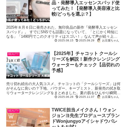
品・発酵導入エッセンスパッド使
ってみた！【発酵導入美容液と比
較/どっちを選ぶ？】
2025年８月６日に発売された、無印良品の新作『発酵導入エッセン
スパッド』。 すでにSNSでも話題になっていて、「とにかく時短に
なる」「1490円でこのクオリティはスゴい！」なんて声が続々上が
っているこちらは、同ブランドのスキンケア...
お豆腐ちゃん
2025.08.15
2025.09.29
【2025年】チャコット クールシ
BEAUTY
リーズを解説！新作クレンジング
ウォーターもチェック【品切れの
予感】
売り切れ続出の大人気コスメ、チャコットの「クールシリーズ」は何
がそんなに良いの？下地、パウダー、キープミスト、新発売の拭き取
りウォータークレンジングをまとめました。夏の肌をひんやり瞬間冷
却しよう！
お豆腐ちゃん
2025.06.28
2025.11.07
TWICE担当メイクさん！ウォン
BEAUTY
ジョンヨ先生プロデュースブラン
ドWonjungyoアイシャドウパレ
ットをお試し