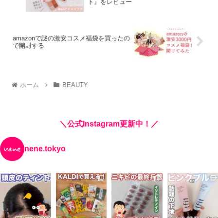
ト』をレビュー
amazonで謎の激安コスメ福袋を買ったの
で開封する
ホーム
BEAUTY
＼公式Instagram更新中！／
nene.tokyo