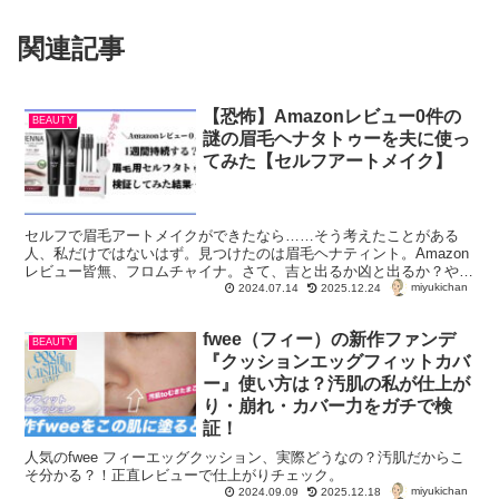
関連記事
【恐怖】Amazonレビュー0件の
BEAUTY
謎の眉毛ヘナタトゥーを夫に使っ
てみた【セルフアートメイク】
セルフで眉毛アートメイクができたなら……そう考えたことがある
人、私だけではないはず。見つけたのは眉毛ヘナティント。Amazon
レビュー皆無、フロムチャイナ。さて、吉と出るか凶と出るか？やっ
miyukichan
てみたよ、とりあえず夫で。
2024.07.14
2025.12.24
fwee（フィー）の新作ファンデ
BEAUTY
『クッションエッグフィットカバ
ー』使い方は？汚肌の私が仕上が
り・崩れ・カバー力をガチで検
証！
人気のfwee フィーエッグクッション、実際どうなの？汚肌だからこ
そ分かる？！正直レビューで仕上がりチェック。
miyukichan
2024.09.09
2025.12.18