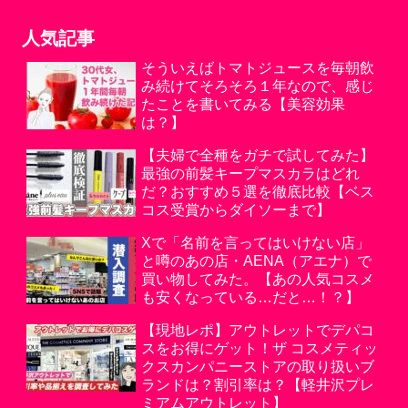
人気記事
そういえばトマトジュースを毎朝飲
み続けてそろそろ１年なので、感じ
たことを書いてみる【美容効果
は？】
【夫婦で全種をガチで試してみた】
最強の前髪キープマスカラはどれ
だ？おすすめ５選を徹底比較【ベス
コス受賞からダイソーまで】
Xで「名前を言ってはいけない店」
と噂のあの店・AENA（アエナ）で
買い物してみた。【あの人気コスメ
も安くなっている…だと…！？】
【現地レポ】アウトレットでデパコ
スをお得にゲット！ザ コスメティッ
クスカンパニーストアの取り扱いブ
ランドは？割引率は？【軽井沢プレ
ミアムアウトレット】