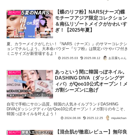
【蝶のリフ粉】NARS(ナーズ)蝶
BEAUTY
モチーフアジア限定コレクション
＆南仏リゾートメイクがかわいす
ぎ！【2025年夏】
夏、カラーメイクがしたい！『NARS（ナーズ）』のサマーコレクシ
ョンでチルしよう。大本命パウダー『リフ粉』は限定パケやパフ付き
ミニサイズが新登場するよ！
お豆腐ちゃん
2025.05.03
2025.08.12
あっという間に韓国っぽネイル。
BEAUTY
DASHING DIVA（ダッシングデ
ィバ）がQoo10公式オープン！メ
ガ割シーズンに急げ
自宅で手軽にサロン品質。韓国の人気ネイルブランドDASHING
DIVA(ダッシングディバ)がQoo10公式オープン！メガ割りの今こそ、
韓国っぽネイルを叶えよう！
miyukichan
2024.06.06
2025.12.25
【混合肌が徹底レビュー】無印良
BEAUTY