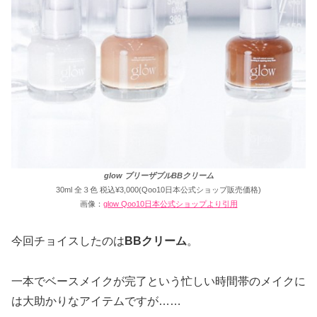
glow ブリーザブルBBクリーム
30ml 全３色 税込¥3,000(Qoo10日本公式ショップ販売価格)
画像：
glow Qoo10日本公式ショップより引用
今回チョイスしたのは
BBクリーム
。
一本でベースメイクが完了という忙しい時間帯のメイクに
は大助かりなアイテムですが……