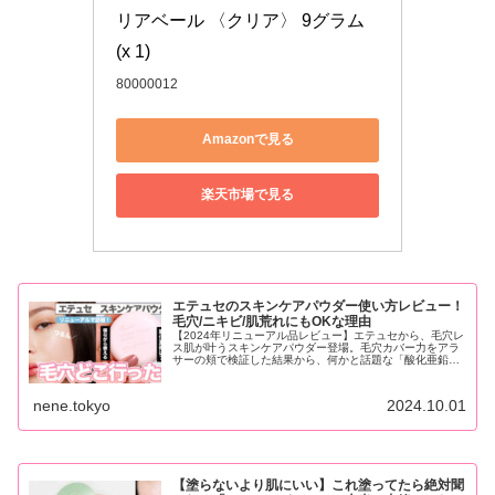
リアベール 〈クリア〉 9グラム 
(x 1)
80000012
Amazonで見る
楽天市場で見る
エテュセのスキンケアパウダー使い方レビュー！
毛穴/ニキビ/肌荒れにもOKな理由
【2024年リニューアル品レビュー】エテュセから、毛穴レ
ス肌が叶うスキンケアパウダー登場。毛穴カバー力をアラ
サーの頬で検証した結果から、何かと話題な「酸化亜鉛」
まで解説しています。ベスコス受賞も勝ち取ったパウダー
の実力を見よ！
nene.tokyo
2024.10.01
【塗らないより肌にいい】これ塗ってたら絶対聞