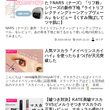
た？NARS（ナーズ）「リフ粉」
シリーズの新作下地『ライトリフ
レクティングトーンアップヴェー
ル』をレビュー【くすみ飛ばして
ツヤ肌に】
NARS（ナーズ）新作「ライトリフレクティング トーンアップヴェ
ール」をレビュー。あの有名下地と似てるかも？使い心地の比較もし
てみました。
ゆう子
2024.08.02
2025.12.22
人気マスカラ『メイベリンスカイ
BEAUTY
ハイ』を使ったらまつげが天元突
破した
こんにちは！nene編集部のmiyukiです。マスカラといえばメイベリ
ン！のメイベリンから既に話題沸騰、ドラッグストアはどこも完売続
出のマスカラ『スカイハイ』をレビューしたいと思います。 名前の
miyukichan
通り空に向かってどんどん上向きになると...
2022.11.07
2025.12.29
【嘘つき対決】KATE美嘘マスカ
BEAUTY
ラVSピメルうそつきマスカラの
正直レビュー。ナチュラル盛れは