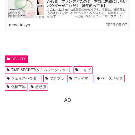
かれる「ファンデどこの？」本当は内緒にしたい
パウダーがこれだ！【6年使ってる】
こんにちは！nene編集部のmiyukiです。本日は、正直誰に
も教えたくなかったオールタイムベストを。６年前くらい
からずーーーーーーっと使っているフェイスパウダーがあ
るのですが、これで仕上げをした日は必ずと言っていいほ
ど「...
nene.tokyo
2023.06.07
BEAUTY
TIME SECRET(タイムシークレット)
ニキビ
フェイスパウダー
プチプラ
プライマー
ベースメイク
化粧下地
敏感肌
AD