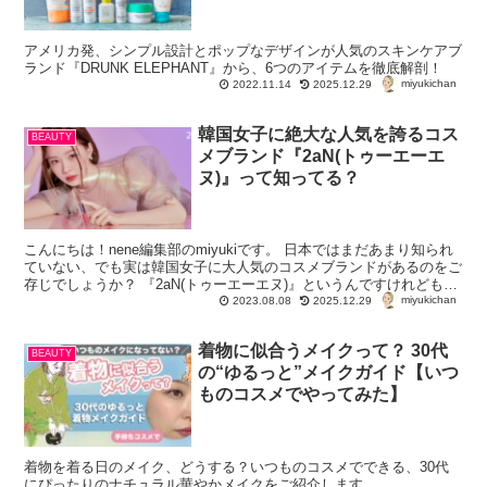
アメリカ発、シンプル設計とポップなデザインが人気のスキンケアブ
ランド『DRUNK ELEPHANT』から、6つのアイテムを徹底解剖！
miyukichan
2022.11.14
2025.12.29
韓国女子に絶大な人気を誇るコス
BEAUTY
メブランド『2aN(トゥーエーエ
ヌ)』って知ってる？
こんにちは！nene編集部のmiyukiです。 日本ではまだあまり知られ
ていない、でも実は韓国女子に大人気のコスメブランドがあるのをご
存じでしょうか？ 『2aN(トゥーエーエヌ)』というんですけれども。
miyukichan
本日は、公式日本...
2023.08.08
2025.12.29
着物に似合うメイクって？ 30代
BEAUTY
の“ゆるっと”メイクガイド【いつ
ものコスメでやってみた】
着物を着る日のメイク、どうする？いつものコスメでできる、30代
にぴったりのナチュラル華やかメイクをご紹介します。