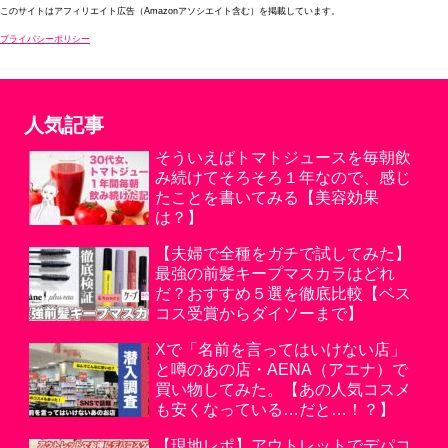
このサイトはアフィリエイト広告（Amazonアソシエイト含む）を掲載しています。
プライバシーポリシー
人気記事
そういえばトマトジュースを毎朝飲
み続けてそろそろ１年なので、感じ
たことを書いてみる【美容効果
は？】
【夫婦で全種をガチで試してみた】
最強の前髪キープマスカラはどれ
だ？おすすめ５選を徹底比較【ベス
コス受賞からダイソーまで】
Xで「名前を言ってはいけない店」
と噂のあの店・AENA（アエナ）で
買い物してみた。【あの人気コスメ
も安くなっている…だと…！？】
【現地レポ】アウトレットでデパコ