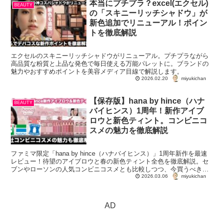
本当にプチプラ？excel(エクセル)
BEAUTY
の「スキニーリッチシャドウ」が
新色追加でリニューアル！ポイン
トを徹底解説
エクセルのスキニーリッチシャドウがリニューアル。プチプラながら
高品質な粉質と上品な発色で毎日使える万能パレットに。ブランドの
魅力やおすすめポイントを美容メディア目線で解説します。
miyukichan
2026.02.20
【保存版】hana by hince（ハナ
BEAUTY
バイヒンス）1周年！新作アイブ
ロウと新色ティント。コンビニコ
スメの魅力を徹底解説
ファミマ限定「hana by hince（ハナバイヒンス）」1周年新作を最速
レビュー！待望のアイブロウと春の新色ティント全色を徹底解説。セ
ブンやローソンの人気コンビニコスメとも比較しつつ、今買うべき
miyukichan
「神コスメ」を美容ライターが熱く語ります。
2026.03.06
AD