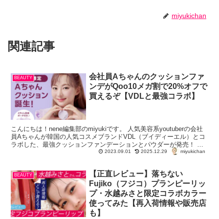
miyukichan
関連記事
会社員Aちゃんのクッションファ
BEAUTY
ンデがQoo10メガ割で20%オフで
買えるぞ【VDLと最強コラボ】
こんにちは！nene編集部のmiyukiです。 人気美容系youtuberの会社
員Aちゃんが韓国の人気コスメブランドVDL（ブイディーエル）とコ
ラボした、最強クッションファンデーションとパウダーが発売！ な
miyukichan
んとQoo10メガ割...
2023.09.01
2025.12.29
【正直レビュー】落ちない
BEAUTY
Fujiko（フジコ）プランピーリッ
プ・水越みさと限定コラボカラー
使ってみた【再入荷情報や販売店
も】