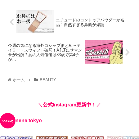
エチュードのコントゥアパウダーが名
品！自然すぎる鼻筋が爆誕
今週の気になる海外ゴシップまとめ〜テ
イラー・スウィフト破局！AJLTにサマン
サが出演？あの人気俳優は83歳で第4子
が…
ホーム
BEAUTY
＼公式Instagram更新中！／
nene.tokyo