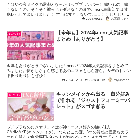
もはや令和メイクの常識となったリッププランパー！ 痛いもの、痛
くないもの、そもそも塗っちゃダメなものまで、nene編集部では徹
底レポしてまいりました！ 本当にマネしないで……！！ ピリピリジ
ンジンする激痛...
お豆腐ちゃん
2024.09.12
【今年も】2024年nene人気記事
BEAUTY
まとめ【ありがとう】
今年もありがとうございました！neneの2024年人気記事をまとめて
みました。懐かしさすら感じるあのコスメもちらほら。今年のトレン
ド振り返りにもぜひ！
miyukichan
2024.12.31
2025.09.15
キャンメイクから出る！自分好み
BEAUTY
で作れる『ジャストフォーミーパ
レット』がスゴすぎる
プチプラなのにクオリティはが神！コスメ好きの強い味方、
CANMAKE(キャンメイク)。 なんとこの度、3つの質感と豊富なカラ
ーから選んで自分専用パレットが作れるフェイスカラー『マイトーン