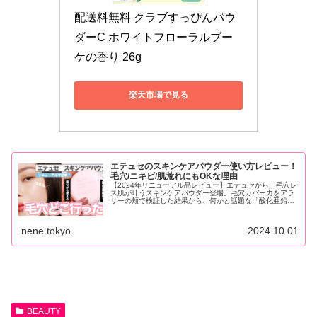
配送料無料 クラブすっぴんパウ
ダーC ホワイトフローラルブー
ケの香り 26g
楽天市場で見る
エテュセのスキンケアパウダー使い方レビュー！
毛穴/ニキビ/肌荒れにもOKな理由
【2024年リニューアル品レビュー】エテュセから、毛穴レ
ス肌が叶うスキンケアパウダー登場。毛穴カバー力をアラ
サーの頬で検証した結果から、何かと話題な「酸化亜鉛」
まで解説しています。ベスコス受賞も勝ち取ったパウダー
の実力を見よ！
nene.tokyo
2024.10.01
BEAUTY