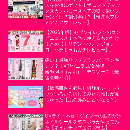
スをお得にゲット！ザ コスメティッ
クスカンパニーストアの取り扱いブ
ランドは？割引率は？【軽井沢プレ
ミアムアウトレット】
【2026年版】セブンイレブンのコン
ビニコスメ！本当に使えるものだけ
まとめ【トリデン・ウォンジョン
ヨ・パラドゥもガチレビュー】
痛い！最強リッププランパーランキ
ング？！VT/バニラコ/女神降
臨/keybo（キボ）、デスソース【最
後意味不明】
【敏感肌さん必見】鎮静系シートパ
ックいろいろ試してみたら推しが見
つかった【肌の赤みはどうなる？】
UVライト不要！ダイソーの貼るだけ
ネイルシールを超ズボラがやってみ
た【ネイルチップとの比較も】