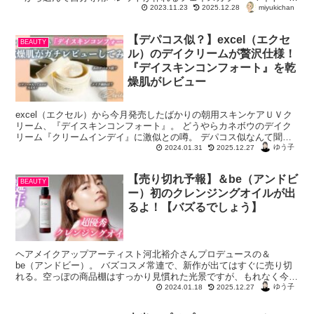
miyukichan
クチュール』全10色と、マイトーンクチュール専...
2023.11.23
2025.12.28
【デパコス似？】excel（エクセ
BEAUTY
ル）のデイクリームが贅沢仕様！
『デイスキンコンフォート』を乾
燥肌がレビュー
excel（エクセル）から今月発売したばかりの朝用スキンケアＵＶク
リーム、『デイスキンコンフォート』。 どうやらカネボウのデイク
リーム『クリームインデイ』に激似との噂。 デパコス似なんて聞い
ちゃったら条件反射で手が伸びる！今回...
ゆう子
2024.01.31
2025.12.27
【売り切れ予報】＆be（アンドビ
BEAUTY
ー）初のクレンジングオイルが出
るよ！【バズるでしょう】
ヘアメイクアップアーティスト河北裕介さんプロデュースの＆
be（アンドビー）。 バズコスメ常連で、新作が出てはすぐに売り切
れる。空っぽの商品棚はすっかり見慣れた光景ですが、もれなく今回
もそうなるのでは……？ そうです、出るのです...
ゆう子
2024.01.18
2025.12.27