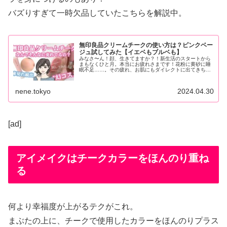
バズりすぎて一時欠品していたこちらを解説中。
無印良品クリームチークの使い方は？ピンクベー
ジュ試してみた【イエベもブルベも】
みなさ〜ん！顔、生きてますか？！新生活のスタートから
まもなくひと月。本当にお疲れさまです！花粉に黄砂に睡
眠不足……。その疲れ、お肌にもダイレクトに出てきちゃ
うころですよね。丁寧なスキンケアはもちろん大事だけ
ど、即効...
nene.tokyo
2024.04.30
[ad]
アイメイクはチークカラーをほんのり重ね
る
何より幸福度が上がるテクがこれ。
まぶたの上に、チークで使用したカラーをほんのりプラス