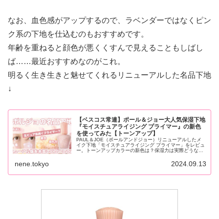
なお、血色感がアップするので、ラベンダーではなくピン
ク系の下地を仕込むのもおすすめです。
年齢を重ねると顔色が悪くくすんで見えることもしばし
ば……最近おすすめなのがこれ。
明るく生き生きと魅せてくれるリニューアルした名品下地
↓
【ベスコス常連】ポール＆ジョー大人気保湿下地
『モイスチュアライジング プライマー』の新色
を使ってみた【トーンアップ】
PAUL＆JOE（ポールアンドジョー）リニューアルしたメ
イク下地「モイスチュアライジング プライマー」をレビュ
ー。トーンアップカラーの新色は？保湿力は実際どうな
の？乾燥肌が試した正直な感想、言っちゃいます。
nene.tokyo
2024.09.13