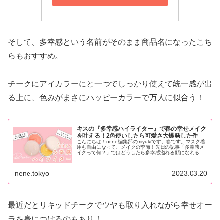
そして、多幸感という名前がそのまま商品名になったこち
らもおすすめ。
チークにアイカラーにと一つでしっかり使えて統一感が出
る上に、色みがまさにハッピーカラーで万人に似合う！
キスの『多幸感ハイライター』で春の幸せメイク
を叶える！2色使いしたら可愛さ大爆発した件
こんにちは！nene編集部のmiyukiです。春です。マスク着
用も自由になって、メイクの季節！先日の記事「多幸感メ
イクって何？」ではどうしたら多幸感溢れる顔になれるか
をまとめました。ですが、テクいらずで...
nene.tokyo
2023.03.20
最近だとリキッドチークでツヤも取り入れながら幸せオー
ラを身につけるのもあり！