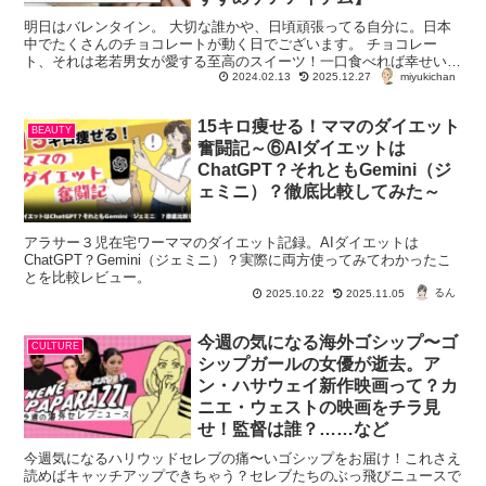
明日はバレンタイン。 大切な誰かや、日頃頑張ってる自分に。日本
中でたくさんのチョコレートが動く日でございます。 チョコレー
ト、それは老若男女が愛する至高のスイーツ！一口食べれば幸せいっ
miyukichan
ぱい、あと一つ、次で最後……なんて言ってる...
2024.02.13
2025.12.27
15キロ痩せる！ママのダイエット
BEAUTY
奮闘記～⑥AIダイエットは
ChatGPT？それともGemini（ジ
ェミニ）？徹底比較してみた～
アラサー３児在宅ワーママのダイエット記録。AIダイエットは
ChatGPT？Gemini（ジェミニ）？実際に両方使ってみてわかったこ
とを比較レビュー。
るん
2025.10.22
2025.11.05
今週の気になる海外ゴシップ〜ゴ
CULTURE
シップガールの女優が逝去。ア
ン・ハサウェイ新作映画って？カ
ニエ・ウェストの映画をチラ見
せ！監督は誰？……など
今週気になるハリウッドセレブの痛〜いゴシップをお届け！これさえ
読めばキャッチアップできちゃう？セレブたちのぶっ飛びニュースで