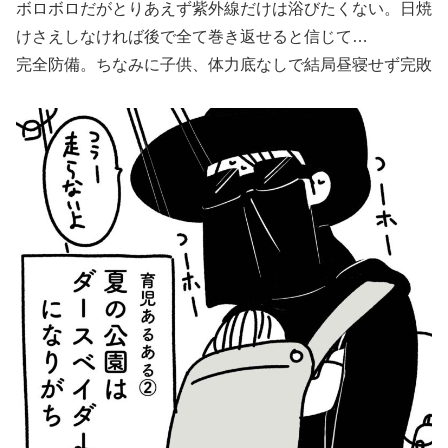
ボロボロだがとりあえず紫外線だけは浴びたくない。日焼
けさえしなければ後で全て巻き返せると信じて…
完全防備。ちなみに子供、体力底なしで結局昼寝せず完敗