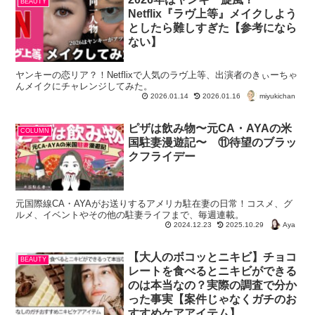
BEAUTY
Netflix『ラヴ上等』メイクしよう
としたら難しすぎた【参考になら
ない】
ヤンキーの恋リア？！Netflixで人気のラヴ上等、出演者のきぃーちゃ
んメイクにチャレンジしてみた。
miyukichan
2026.01.14
2026.01.16
ピザは飲み物〜元CA・AYAの米
COLUMN
国駐妻漫遊記〜 ⑪待望のブラッ
クフライデー
元国際線CA・AYAがお送りするアメリカ駐在妻の日常！コスメ、グ
ルメ、イベントやその他の駐妻ライフまで、毎週連載。
Aya
2024.12.23
2025.10.29
【大人のボコッとニキビ】チョコ
BEAUTY
レートを食べるとニキビができる
のは本当なの？実際の調査で分か
った事実【案件じゃなくガチのお
すすめケアアイテム】