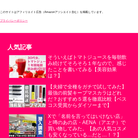
このサイトはアフィリエイト広告（Amazonアソシエイト含む）を掲載しています。
プライバシーポリシー
人気記事
そういえばトマトジュースを毎朝飲
み続けてそろそろ１年なので、感じ
たことを書いてみる【美容効果
は？】
【夫婦で全種をガチで試してみた】
最強の前髪キープマスカラはどれ
だ？おすすめ５選を徹底比較【ベス
コス受賞からダイソーまで】
Xで「名前を言ってはいけない店」
と噂のあの店・AENA（アエナ）で
買い物してみた。【あの人気コスメ
も安くなっている…だと…！？】