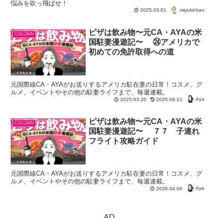
悩みを吹っ飛ばせ！
miyukichan
2025.03.01
ピザは飲み物〜元CA・AYAの米
COLUMN
国駐妻漫遊記〜 ㉔アメリカで
初めての免許取得への道
元国際線CA・AYAがお送りするアメリカ駐在妻の日常！コスメ、グ
ルメ、イベントやその他の駐妻ライフまで、毎週連載。
Aya
2025.03.20
2025.08.21
ピザは飲み物〜元CA・AYAの米
COLUMN
国駐妻漫遊記〜 ７７ 子連れ
フライト攻略ガイド
元国際線CA・AYAがお送りするアメリカ駐在妻の日常！コスメ、グ
ルメ、イベントやその他の駐妻ライフまで、毎週連載。
Aya
2026.04.06
AD