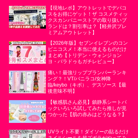
【現地レポ】アウトレットでデパコ
スをお得にゲット！ザ コスメティッ
クスカンパニーストアの取り扱いブ
ランドは？割引率は？【軽井沢プレ
ミアムアウトレット】
【2026年版】セブンイレブンのコン
ビニコスメ！本当に使えるものだけ
まとめ【トリデン・ウォンジョン
ヨ・パラドゥもガチレビュー】
痛い！最強リッププランパーランキ
ング？！VT/バニラコ/女神降
臨/keybo（キボ）、デスソース【最
後意味不明】
【敏感肌さん必見】鎮静系シートパ
ックいろいろ試してみたら推しが見
つかった【肌の赤みはどうなる？】
UVライト不要！ダイソーの貼るだけ
ネイルシールを超ズボラがやってみ