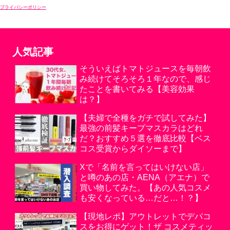
プライバシーポリシー
人気記事
そういえばトマトジュースを毎朝飲
み続けてそろそろ１年なので、感じ
たことを書いてみる【美容効果
は？】
【夫婦で全種をガチで試してみた】
最強の前髪キープマスカラはどれ
だ？おすすめ５選を徹底比較【ベス
コス受賞からダイソーまで】
Xで「名前を言ってはいけない店」
と噂のあの店・AENA（アエナ）で
買い物してみた。【あの人気コスメ
も安くなっている…だと…！？】
【現地レポ】アウトレットでデパコ
スをお得にゲット！ザ コスメティッ