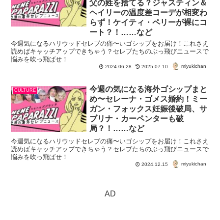
父の姓を捨てる？ジャスティン＆
ヘイリーの温度差コーデが相変わ
らず！ケイティ・ペリーが裸にコ
ート？！……など
今週気になるハリウッドセレブの痛〜いゴシップをお届け！これさえ
読めばキャッチアップできちゃう？セレブたちのぶっ飛びニュースで
悩みを吹っ飛ばせ！
miyukichan
2024.06.28
2025.07.10
今週の気になる海外ゴシップまと
CULTURE
め〜セレーナ・ゴメス婚約！ミー
ガン・フォックス妊娠後破局、サ
ブリナ・カーペンターも破
局？！……など
今週気になるハリウッドセレブの痛〜いゴシップをお届け！これさえ
読めばキャッチアップできちゃう？セレブたちのぶっ飛びニュースで
悩みを吹っ飛ばせ！
miyukichan
2024.12.15
AD