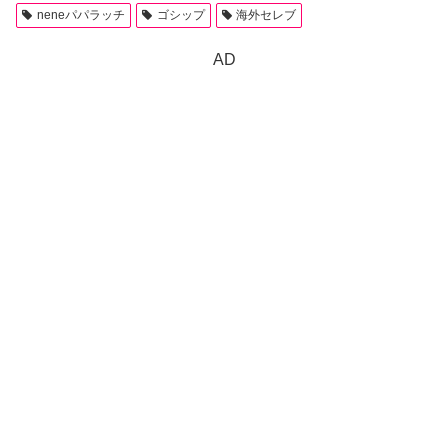
neneパパラッチ
ゴシップ
海外セレブ
AD