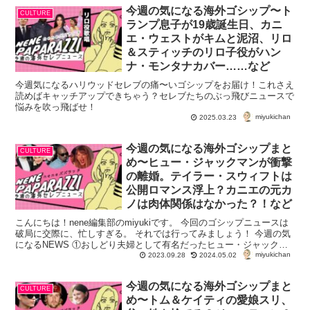
今週の気になる海外ゴシップ〜ト
CULTURE
ランプ息子が19歳誕生日、カニ
エ・ウェストがキムと泥沼、リロ
＆スティッチのリロ子役がハン
ナ・モンタナカバー……など
今週気になるハリウッドセレブの痛〜いゴシップをお届け！これさえ
読めばキャッチアップできちゃう？セレブたちのぶっ飛びニュースで
悩みを吹っ飛ばせ！
miyukichan
2025.03.23
今週の気になる海外ゴシップまと
CULTURE
め〜ヒュー・ジャックマンが衝撃
の離婚。テイラー・スウィフトは
公開ロマンス浮上？カニエの元カ
ノは肉体関係はなかった？！など
こんにちは！nene編集部のmiyukiです。 今回のゴシップニュースは
破局に交際に、忙しすぎる。 それでは行ってみましょう！ 今週の気
になるNEWS ①おしどり夫婦として有名だったヒュー・ジャックマ
miyukichan
ン＆デボラ・リ...
2023.09.28
2024.05.02
今週の気になる海外ゴシップまと
CULTURE
め〜トム＆ケイティの愛娘スリ、