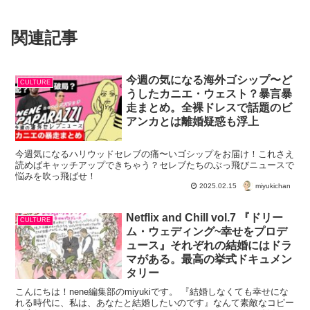
関連記事
今週の気になる海外ゴシップ〜ど
CULTURE
うしたカニエ・ウェスト？暴言暴
走まとめ。全裸ドレスで話題のビ
アンカとは離婚疑惑も浮上
今週気になるハリウッドセレブの痛〜いゴシップをお届け！これさえ
読めばキャッチアップできちゃう？セレブたちのぶっ飛びニュースで
悩みを吹っ飛ばせ！
miyukichan
2025.02.15
Netflix and Chill vol.7 『ドリー
CULTURE
ム・ウェディング~幸せをプロデ
ュース』それぞれの結婚にはドラ
マがある。最高の挙式ドキュメン
タリー
こんにちは！nene編集部のmiyukiです。 『結婚しなくても幸せにな
れる時代に、私は、あなたと結婚したいのです』なんて素敵なコピー