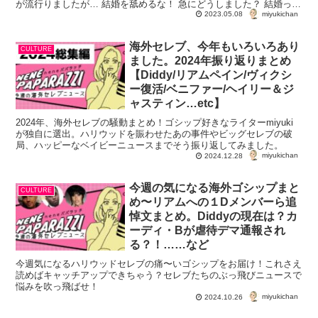
が流行りましたが… 結婚を舐めるな！ 急にどうしました？ 結婚っ
miyukichan
て、なん...
2023.05.08
海外セレブ、今年もいろいろあり
CULTURE
ました。2024年振り返りまとめ
【Diddy/リアムペイン/ヴィクシ
ー復活/ベニファー/ヘイリー＆ジ
ャスティン…etc】
2024年、海外セレブの騒動まとめ！ゴシップ好きなライターmiyuki
が独自に選出。ハリウッドを賑わせたあの事件やビッグセレブの破
局、ハッピーなベイビーニュースまでそう振り返してみました。
miyukichan
2024.12.28
今週の気になる海外ゴシップまと
CULTURE
め〜リアムへの１Dメンバーら追
悼文まとめ。Diddyの現在は？カ
ーディ・Bが虐待デマ通報され
る？！……など
今週気になるハリウッドセレブの痛〜いゴシップをお届け！これさえ
読めばキャッチアップできちゃう？セレブたちのぶっ飛びニュースで
悩みを吹っ飛ばせ！
miyukichan
2024.10.26