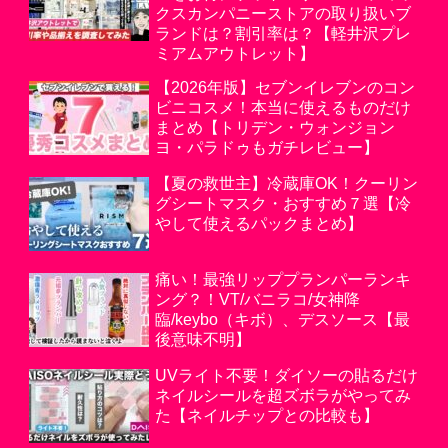
クスカンパニーストアの取り扱いブ
ランドは？割引率は？【軽井沢プレ
ミアムアウトレット】
【2026年版】セブンイレブンのコン
ビニコスメ！本当に使えるものだけ
まとめ【トリデン・ウォンジョン
ヨ・パラドゥもガチレビュー】
【夏の救世主】冷蔵庫OK！クーリン
グシートマスク・おすすめ７選【冷
やして使えるパックまとめ】
痛い！最強リッププランパーランキ
ング？！VT/バニラコ/女神降
臨/keybo（キボ）、デスソース【最
後意味不明】
UVライト不要！ダイソーの貼るだけ
ネイルシールを超ズボラがやってみ
た【ネイルチップとの比較も】