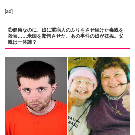
[ad]
②健康なのに、娘に重病人のふりをさせ続けた毒親を
殺害……米国を驚愕させた、あの事件の娘が妊娠。父
親は一体誰？