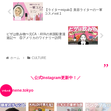
【ライターmiyuki】美容ライターの一軍
コスメvol.1
ピザは飲み物〜元CA・AYAの米国駐妻漫
遊記〜 ⑤アメリカのワイナリー訪問
ホーム
CULTURE
＼公式Instagram更新中！／
nene.tokyo