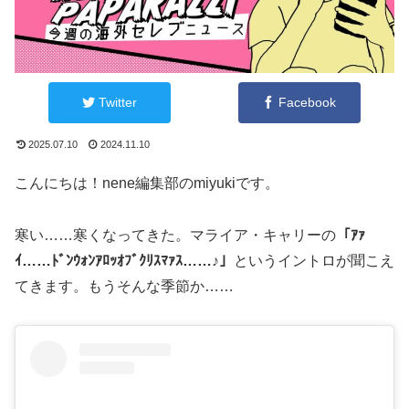
Twitter
Facebook
2025.07.10
2024.11.10
こんにちは！nene編集部のmiyukiです。
寒い……寒くなってきた。マライア・キャリーの
「ｱｧ
ｲ……ﾄﾞﾝｳｫﾝｱﾛｯｵﾌﾞｸﾘｽﾏｧｽ……♪」
というイントロが聞こえ
てきます。もうそんな季節か……