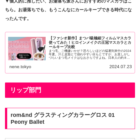
▼個人的に推したい、お湯落ち派さんにおすすめのマスカラはこ
ちら。お湯落ちでも、もうこんなにカールキープできる時代にな
ったんです。
【ファシオ新作】まつパ級極細フィルムマスカラ
使ってみた！ヒロインメイクの王冠マスカラとカ
ールキープ比較
まつ毛、ご機嫌いかが？恐ろしいほどの猛暑到来中の2024
年夏。汗と皮脂とで崩れやすい目もとですが、お直しがし
づらいまつ毛メイクはなおさらですよね。日本人の約８割
がもともと下がりまつ毛と言われていますが、筆者も例...
nene.tokyo
2024.07.23
リップ部門
rom&nd グラスティングカラーグロス 01
Peony Ballet