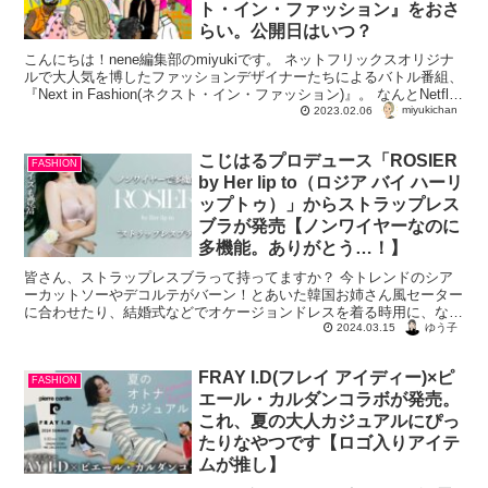
ト・イン・ファッション』をおさ
らい。公開日はいつ？
こんにちは！nene編集部のmiyukiです。 ネットフリックスオリジナ
ルで大人気を博したファッションデザイナーたちによるバトル番組、
『Next in Fashion(ネクスト・イン・ファッション)』。 なんとNetflix
miyukichan
公...
2023.02.06
こじはるプロデュース「ROSIER
FASHION
by Her lip to（ロジア バイ ハーリ
ップトゥ）」からストラップレス
ブラが発売【ノンワイヤーなのに
多機能。ありがとう…！】
皆さん、ストラップレスブラって持ってますか？ 今トレンドのシア
ーカットソーやデコルテがバーン！とあいた韓国お姉さん風セーター
に合わせたり、結婚式などでオケージョンドレスを着る時用に、など
などかなり重宝するアイテムだと思うんです。 ...
ゆう子
2024.03.15
FRAY I.D(フレイ アイディー)×ピ
FASHION
エール・カルダンコラボが発売。
これ、夏の大人カジュアルにぴっ
たりなやつです【ロゴ入りアイテ
ムが推し】