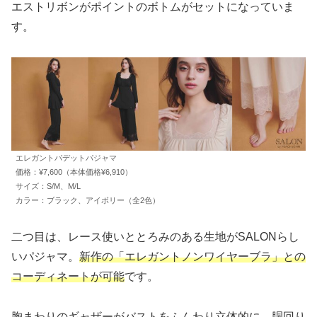
エストリボンがポイントのボトムがセットになっていま
す。
エレガントパデットパジャマ
価格：¥7,600（本体価格¥6,910）
サイズ：S/M、M/L
カラー：ブラック、アイボリー（全2色）
二つ目は、レース使いととろみのある生地がSALONらし
いパジャマ。
新作の「エレガントノンワイヤーブラ」との
コーディネートが可能
です。
胸まわりのギャザーがバストをふんわり立体的に。胴回り