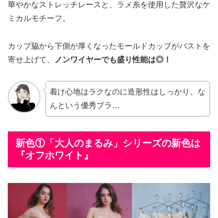
華やかなストレッチレースと、ラメ糸を使用した贅沢なケ
ミカルモチーフ。
カップ脇から下側が厚くなったモールドカップがバストを
寄せ上げて、
ノンワイヤーでも盛り性能は◎！
着け心地はラクなのに造形性はしっかり。な
んという優秀ブラ…
新色①「大人のまるみ」シリーズの新色は
『オフホワイト』