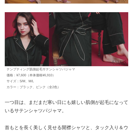
テンプティング肌側起毛サテンシャツパジャマ
価格：¥7,600（本体価格¥6,910）
サイズ：S/M、M/L
カラー：ブラック、ピンク（全2色）
一つ目は、まだまだ寒い日にも嬉しい肌側が起毛になって
いるサテンシャツパジャマ。
首もとを長く美しく見せる開襟シャツと、タック入り＆ウ