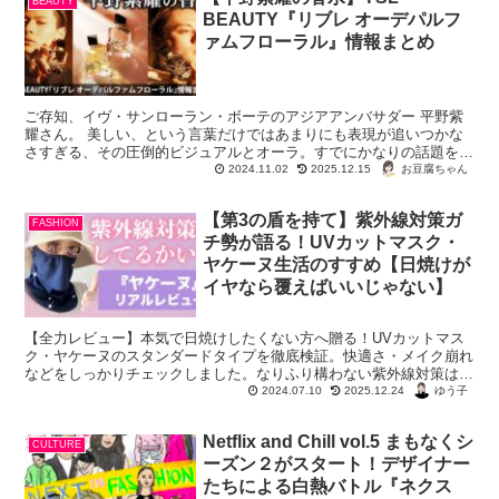
BEAUTY
BEAUTY『リブレ オーデパルフ
ァムフローラル』情報まとめ
ご存知、イヴ・サンローラン・ボーテのアジアアンバサダー 平野紫
耀さん。 美しい、という言葉だけではあまりにも表現が追いつかな
さすぎる、その圧倒的ビジュアルとオーラ。すでにかなりの話題を呼
んでいます。 PR TIMESより ...
お豆腐ちゃん
2024.11.02
2025.12.15
【第3の盾を持て】紫外線対策ガ
FASHION
チ勢が語る！UVカットマスク・
ヤケーヌ生活のすすめ【日焼けが
イヤなら覆えばいいじゃない】
【全力レビュー】本気で日焼けしたくない方へ贈る！UVカットマス
ク・ヤケーヌのスタンダードタイプを徹底検証。快適さ・メイク崩れ
などをしっかりチェックしました。なりふり構わない紫外線対策はこ
れで決まり！
ゆう子
2024.07.10
2025.12.24
Netflix and Chill vol.5 まもなくシ
CULTURE
ーズン２がスタート！デザイナー
たちによる白熱バトル『ネクス