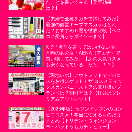
たことを書いてみる【美容効果
は？】
【夫婦で全種をガチで試してみた】
最強の前髪キープマスカラはどれ
だ？おすすめ５選を徹底比較【ベス
コス受賞からダイソーまで】
Xで「名前を言ってはいけない店」
と噂のあの店・AENA（アエナ）で
買い物してみた。【あの人気コスメ
も安くなっている…だと…！？】
【現地レポ】アウトレットでデパコ
スをお得にゲット！ザ コスメティッ
クスカンパニーストアの取り扱いブ
ランドは？割引率は？【軽井沢プレ
ミアムアウトレット】
【2026年版】セブンイレブンのコン
ビニコスメ！本当に使えるものだけ
まとめ【トリデン・ウォンジョン
ヨ・パラドゥもガチレビュー】