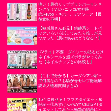
痛い！最強リッププランパーランキ
ング？！VT/バニラコ/女神降
臨/keybo（キボ）、デスソース【最
後意味不明】
【敏感肌さん必見】鎮静系シートパ
ックいろいろ試してみたら推しが見
つかった【肌の赤みはどうなる？】
UVライト不要！ダイソーの貼るだけ
ネイルシールを超ズボラがやってみ
た【ネイルチップとの比較も】
【これで分かる】カーダシアン家っ
て何者なの？お騒がせセレブ徹底解
説＆人物相関図まとめ
15キロ痩せる！ママのダイエット奮
闘記～①あすけんやめてChatGPTダ
イエットしてみたら衝撃の結果に～