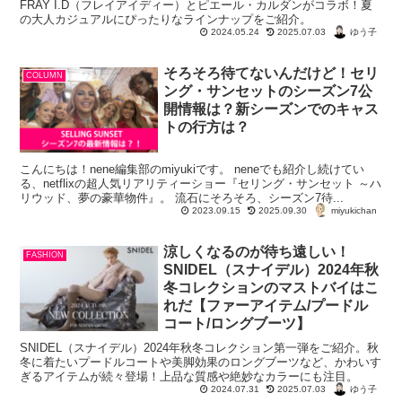
FRAY I.D（フレイアイディー）とピエール・カルダンがコラボ！夏
の大人カジュアルにぴったりなラインナップをご紹介。
ゆう子
2024.05.24
2025.07.03
そろそろ待てないんだけど！セリ
COLUMN
ング・サンセットのシーズン7公
開情報は？新シーズンでのキャス
トの行方は？
こんにちは！nene編集部のmiyukiです。 neneでも紹介し続けてい
る、netflixの超人気リアリティーショー『セリング・サンセット ～ハ
リウッド、夢の豪華物件』。 流石にそろそろ、シーズン7待...
miyukichan
2023.09.15
2025.09.30
涼しくなるのが待ち遠しい！
FASHION
SNIDEL（スナイデル）2024年秋
冬コレクションのマストバイはこ
れだ【ファーアイテム/プードル
コート/ロングブーツ】
SNIDEL（スナイデル）2024年秋冬コレクション第一弾をご紹介。秋
冬に着たいプードルコートや美脚効果のロングブーツなど、かわいす
ぎるアイテムが続々登場！上品な質感や絶妙なカラーにも注目。
ゆう子
2024.07.31
2025.07.03