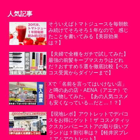
人気記事
そういえばトマトジュースを毎朝飲
み続けてそろそろ１年なので、感じ
たことを書いてみる【美容効果
は？】
【夫婦で全種をガチで試してみた】
最強の前髪キープマスカラはどれ
だ？おすすめ５選を徹底比較【ベス
コス受賞からダイソーまで】
Xで「名前を言ってはいけない店」
と噂のあの店・AENA（アエナ）で
買い物してみた。【あの人気コスメ
も安くなっている…だと…！？】
【現地レポ】アウトレットでデパコ
スをお得にゲット！ザ コスメティッ
クスカンパニーストアの取り扱いブ
ランドは？割引率は？【軽井沢プレ
ミアムアウトレット】