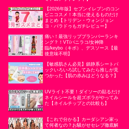
【2026年版】セブンイレブンのコン
ビニコスメ！本当に使えるものだけ
まとめ【トリデン・ウォンジョン
ヨ・パラドゥもガチレビュー】
痛い！最強リッププランパーランキ
ング？！VT/バニラコ/女神降
臨/keybo（キボ）、デスソース【最
後意味不明】
【敏感肌さん必見】鎮静系シートパ
ックいろいろ試してみたら推しが見
つかった【肌の赤みはどうなる？】
UVライト不要！ダイソーの貼るだけ
ネイルシールを超ズボラがやってみ
た【ネイルチップとの比較も】
【これで分かる】カーダシアン家っ
て何者なの？お騒がせセレブ徹底解