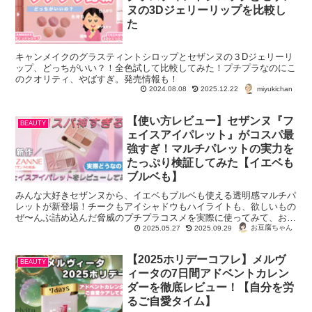
ヌの3Dジェリーリップを比較し
た
キャンメイクのグラスティントシロップとセザンヌの３Dジェリーリ
ップ、どっちがいい？！全色試して比較してみた！プチプラなのにこ
のクオリティ、やばすぎ。発売情報も！
miyukichan
2024.08.08
2025.12.22
【使い方レビュー】セザンヌ『フ
BEAUTY
ェイスアイパレット』がコスパ最
強すぎ！マルチパレットの実力を
たっぷり検証してみた【イエベも
ブルベも】
みんな大好きセザンヌから、イエベもブルベも使える透明感マルチパ
レットが新登場！チークもアイシャドウもハイライトも、欲しいもの
ぜ〜んぶ詰め込んだ脅威のプチプラコスメを実際に使ってみて、おす
すめポイントを解説しました。メイクレシピもあるよ！
お豆腐ちゃん
2025.05.27
2025.09.29
【2025ホリデーコフレ】メルヴ
BEAUTY
ィータの7日間アドベントカレン
ダーを徹底レビュー！【自分を労
るご自愛タイム】