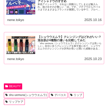
アイシャドウのすすめ
単色アイシャドウ、それは一回購入してしまえば魅入ら
れ、抜け出すのが難しい「沼」です。プチプラからデパコ
スまでさまざまなブランドが展開している中で、ブルベ冬
におすすめしたいのはデパコスの単色アイシャドウ。もち
ろん、ブルベ冬でも自分に...
nene.tokyo
2025.10.16
【シュウウエムラ】クレンジングはどれがいい？
混合肌が4種類の違いを比較してみた
「shu uemura（シュウウエムラ）のクレンジングは良いら
しい」自分に合うクレンジングを探す旅に出て、シュウウ
エムラのクレンジングが評判が良いと聞いた経験がある方
は多いのではないでしょうか？実際、筆者自身も「シュウ
ウエ...
nene.tokyo
2025.10.23
BEAUTY
shu uemura(シュウウエムラ)
デパコス
リップ
リップケア