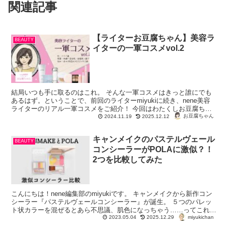
関連記事
【ライターお豆腐ちゃん】美容ラ
BEAUTY
イターの一軍コスメvol.2
結局いつも手に取るのはこれ。 そんな一軍コスメはきっと誰にでも
あるはず。ということで、前回のライターmiyukiに続き、nene美容
ライターのリアル一軍コスメをご紹介！ 今回はわたくしお豆腐ちゃ
んの一軍を、ちょっと見てって...
お豆腐ちゃん
2024.11.19
2025.12.12
キャンメイクのパステルヴェール
BEAUTY
コンシーラーがPOLAに激似？！
2つを比較してみた
こんにちは！nene編集部のmiyukiです。 キャンメイクから新作コン
シーラー『パステルヴェールコンシーラー』が誕生。 ５つのパレッ
ト状カラーを混ぜるとあら不思議、肌色になっちゃう……ってこれど
miyukichan
っかで見たぞ。 ...
2023.05.04
2025.12.29