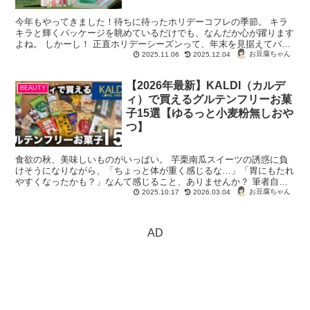
今年もやってきました！待ちに待ったホリデーコフレの季節。 キラ
キラと輝くパッケージを眺めているだけでも、なんだか心が躍ります
よね。 しかーし！ 正直ホリデーシーズンって、年末を見据えてバタ
バタ。一気に忙しさが加速してい...
お豆腐ちゃん
2025.11.06
2025.12.04
【2026年最新】KALDI（カルデ
BEAUTY
ィ）で買えるグルテンフリーお菓
子15選【ゆるっと小麦粉無しおや
つ】
食欲の秋、美味しいものがいっぱい。 芋栗南瓜スイーツの誘惑に負
けそうになりながら、「ちょっと体が重く感じるな…」「胃にもたれ
やすくなったかも？」なんて感じること、ありませんか？ 筆者自
身、30代になると代謝や消化の調子が変わっ...
お豆腐ちゃん
2025.10.17
2026.03.04
AD