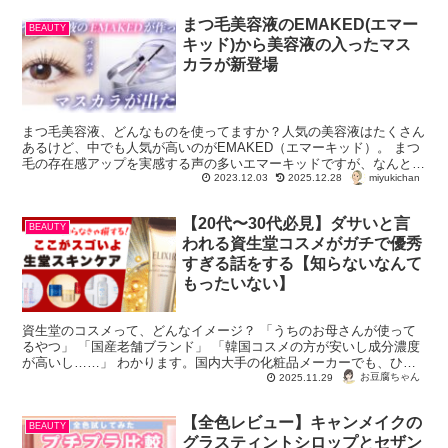
まつ毛美容液のEMAKED(エマー
BEAUTY
キッド)から美容液の入ったマス
カラが新登場
まつ毛美容液、どんなものを使ってますか？人気の美容液はたくさん
あるけど、中でも人気が高いのがEMAKED（エマーキッド）。 まつ
毛の存在感アップを実感する声の多いエマーキッドですが、なんとな
miyukichan
んと、この度待望のマスカラが登場！ ...
2023.12.03
2025.12.28
【20代〜30代必見】ダサいと言
BEAUTY
われる資生堂コスメがガチで優秀
すぎる話をする【知らないなんて
もったいない】
資生堂のコスメって、どんなイメージ？ 「うちのお母さんが使って
るやつ」 「国産老舗ブランド」 「韓国コスメの方が安いし成分濃度
が高いし……」 わかります。国内大手の化粧品メーカーでも、ひと
きわ「老舗」感が強いイメー...
お豆腐ちゃん
2025.11.29
【全色レビュー】キャンメイクの
BEAUTY
グラスティントシロップとセザン