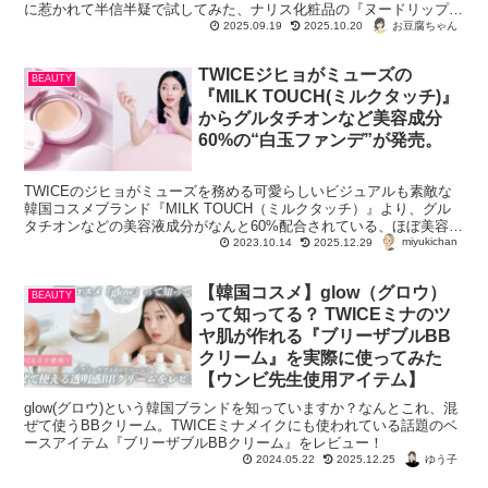
に惹かれて半信半疑で試してみた、ナリス化粧品の『ヌードリップミ
ューター』。 なんとこちら、発売１ヶ月で年...
お豆腐ちゃん
2025.09.19
2025.10.20
TWICEジヒョがミューズの
BEAUTY
『MILK TOUCH(ミルクタッチ)』
からグルタチオンなど美容成分
60%の“白玉ファンデ”が発売。
TWICEのジヒョがミューズを務める可愛らしいビジュアルも素敵な
韓国コスメブランド『MILK TOUCH（ミルクタッチ）』より、グル
タチオンなどの美容液成分がなんと60%配合されている、ほぼ美容
miyukichan
液？！なスキンケアファンデーションが発売され...
2023.10.14
2025.12.29
【韓国コスメ】glow（グロウ）
BEAUTY
って知ってる？ TWICEミナのツ
ヤ肌が作れる『ブリーザブルBB
クリーム』を実際に使ってみた
【ウンビ先生使用アイテム】
glow(グロウ)という韓国ブランドを知っていますか？なんとこれ、混
ぜて使うBBクリーム。TWICEミナメイクにも使われている話題のベ
ースアイテム『ブリーザブルBBクリーム』をレビュー！
ゆう子
2024.05.22
2025.12.25