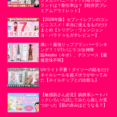
クスカンパニーストアの取り扱いブ
ランドは？割引率は？【軽井沢プレ
ミアムアウトレット】
【2026年版】セブンイレブンのコン
ビニコスメ！本当に使えるものだけ
まとめ【トリデン・ウォンジョン
ヨ・パラドゥもガチレビュー】
痛い！最強リッププランパーランキ
ング？！VT/バニラコ/女神降
臨/keybo（キボ）、デスソース【最
後意味不明】
UVライト不要！ダイソーの貼るだけ
ネイルシールを超ズボラがやってみ
た【ネイルチップとの比較も】
【敏感肌さん必見】鎮静系シートパ
ックいろいろ試してみたら推しが見
つかった【肌の赤みはどうなる？】