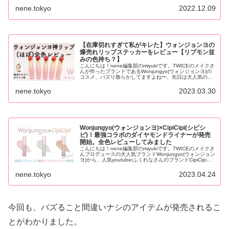
nene.tokyo
2022.12.09
【在庫切れすぎて私がキレた】ウォンジョンヨの
爆売れリップステッカーをレビュー【リプモン並
みの色持ち？】
こんにちは！nene編集部のmiyukiです。TWICEのメイクさ
んが作ったブランドであるWonjungyo(ウォンジョンヨ)の
コスメ、バズり散らかしてますよね〜。先日は大人気のア
イシャドウパレットをレビューいたしました。...
nene.tokyo
2023.03.30
Wonjungyo(ウォンジョンヨ)×CipiCipi(シピシ
ピ)！最強コラボのダイヤモンドライナーが発売
開始。全色レビューしてみました
こんにちは！nene編集部のmiyukiです。TWICEのメイクさ
んプロデュースの大人気ブランドWonjungyo(ウォンジョン
ヨ)から、人気youtuberふくれなさんのブランドCipiCipiと
コラボしたラメライナー『ダイヤモ...
nene.tokyo
2023.04.24
今回も、バズること間違いナシのアイテムが発売されるこ
とがわかりました。