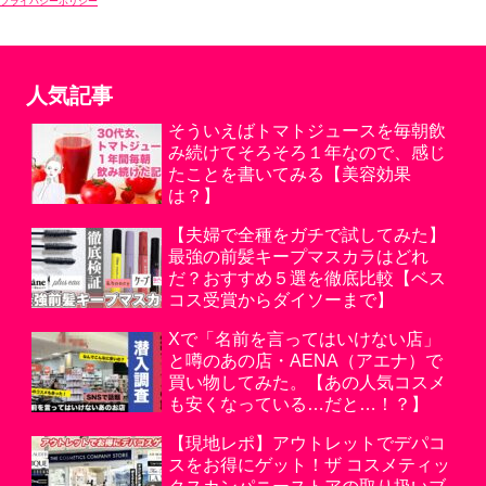
プライバシーポリシー
人気記事
そういえばトマトジュースを毎朝飲
み続けてそろそろ１年なので、感じ
たことを書いてみる【美容効果
は？】
【夫婦で全種をガチで試してみた】
最強の前髪キープマスカラはどれ
だ？おすすめ５選を徹底比較【ベス
コス受賞からダイソーまで】
Xで「名前を言ってはいけない店」
と噂のあの店・AENA（アエナ）で
買い物してみた。【あの人気コスメ
も安くなっている…だと…！？】
【現地レポ】アウトレットでデパコ
スをお得にゲット！ザ コスメティッ