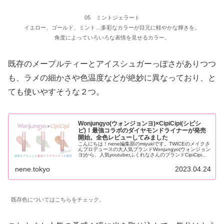
05 ミントジェラート
イエロー、ゴールド、ミント…多彩なカラーが目元に軽やかな輝きを。
角度によっていろいろな表情を見せるカラー。
既存のメープルティーとアイスシュガーっぽさがありつつ
も、ラメの細かさや色温度などが絶妙に異なっており、と
ても使いやすそうな２つ。
Wonjungyo(ウォンジョンヨ)×CipiCipi(シピシ
ピ)！最強コラボのダイヤモンドライナーが発売
開始。全色レビューしてみました
こんにちは！nene編集部のmiyukiです。TWICEのメイクさ
んプロデュースの大人気ブランドWonjungyo(ウォンジョン
ヨ)から、人気youtuberふくれなさんのブランドCipiCipiと
コラボしたラメライナー『ダイヤモ...
nene.tokyo
2023.04.24
既存色についてはこちらをチェック。