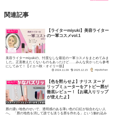
関連記事
【ライターmiyuki】美容ライター
BEAUTY
の一軍コスメvol.1
美容ライターmiyukiの、忖度なしな最近の一軍コスメをまとめてみま
した。正直教えたくないものもあったけど……みんな良かったら参考
にしてみて！【イエベ秋・オイリー肌】
miyukichan
2024.11.09
2025.12.15
【色を黙らせよ】ナリス ヌード
BEAUTY
リップミューターをアトピー唇が
徹底レビュー！【お蔵入りリップ
が使えたよ】
唇の濃い地色のせいで、透明感のある薄い色の口紅が似合わない人
へ。 「唇の地色を消して誰でも淡うる唇を作れる」という触れ込み