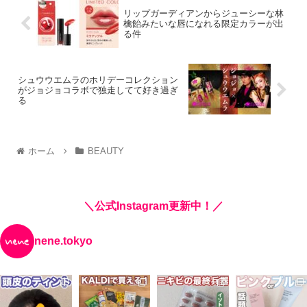
リップガーディアンからジューシーな林
檎飴みたいな唇になれる限定カラーが出
る件
シュウウエムラのホリデーコレクション
がジョジョコラボで独走してて好き過ぎ
る
ホーム
BEAUTY
＼公式Instagram更新中！／
nene.tokyo