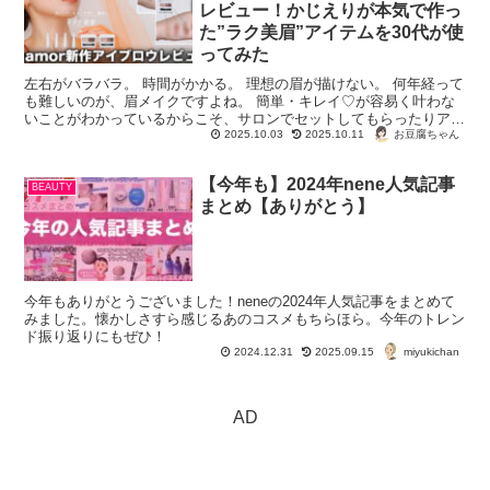
レビュー！かじえりが本気で作っ
た”ラク美眉”アイテムを30代が使
ってみた
左右がバラバラ。 時間がかかる。 理想の眉が描けない。 何年経って
も難しいのが、眉メイクですよね。 簡単・キレイ♡が容易く叶わな
いことがわかっているからこそ、サロンでセットしてもらったりアー
トメイクを施したりと、プ...
お豆腐ちゃん
2025.10.03
2025.10.11
【今年も】2024年nene人気記事
BEAUTY
まとめ【ありがとう】
今年もありがとうございました！neneの2024年人気記事をまとめて
みました。懐かしさすら感じるあのコスメもちらほら。今年のトレン
ド振り返りにもぜひ！
miyukichan
2024.12.31
2025.09.15
AD