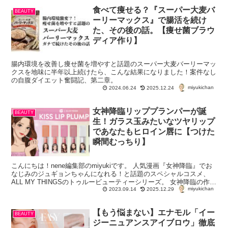
食べて痩せる？『スーパー大麦バ
BEAUTY
ーリーマックス』で腸活を続け
た、その後の話。【痩せ菌ブラウ
ディア作り】
腸内環境を改善し痩せ菌を増やすと話題のスーパー大麦バーリーマッ
クスを地味に半年以上続けたら、こんな結果になりました！案件なし
の自腹ダイエット奮闘記、第二章。
miyukichan
2024.06.24
2025.12.24
女神降臨リッププランパーが誕
BEAUTY
生！ガラス玉みたいなツヤリップ
であなたもヒロイン唇に【つけた
瞬間むっちり】
こんにちは！nene編集部のmiyukiです。 人気漫画『女神降臨』でお
なじみのジュギョンちゃんになれる！と話題のスペシャルコスメ、
ALL MY THINGSのトゥルービューティーシリーズ。 女神降臨の作者
miyukichan
であるヤオンイさんも...
2023.09.14
2025.12.29
【もう悩まない】エナモル「イー
BEAUTY
ジーニュアンスアイブロウ」徹底