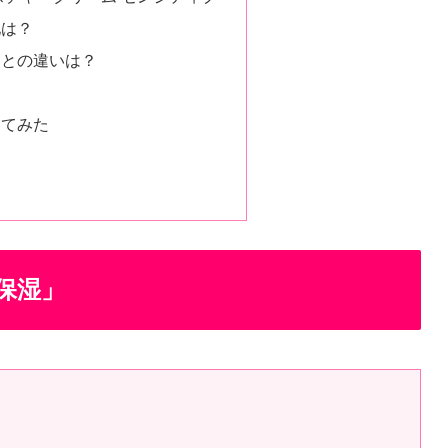
地は？
ムとの違いは？
してみた
保湿」