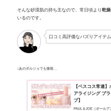
そんな砂漠肌の持ち主なので、常日頃より
乾燥
いるのです。
口コミ高評価なバズりアイテ
↓あのポルジョでも惨敗…
【ベスコス常連】
アライジング プ
プ】
PAUL＆JOE（ポー