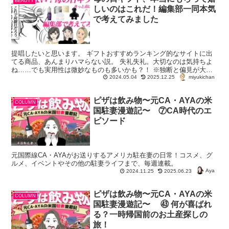
BEAUTY
しいのはこれだ！編集部一同本気
で考えてみました
提唱したいと思います。 ギフトおすすめランキング的なサイトに出
てる商品、あんまりハマらない説。 失礼失礼。大切なのは気持ちよ
ね……でも実用性は微妙なものも多いかも？！ ※独断と偏見が大い
miyukichan
に入っており、ハイパー...
2024.05.04
2025.12.25
ピザは飲み物〜元CA・AYAの米
COLUMN
国駐妻漫遊記〜 ⑦CA時代のエ
ピソード
元国際線CA・AYAがお送りするアメリカ駐在妻の日常！コスメ、グ
ルメ、イベントやその他の駐妻ライフまで、毎週連載。
Aya
2024.11.25
2025.06.23
ピザは飲み物〜元CA・AYAの米
COLUMN
国駐妻漫遊記〜 ㊸ 何が喜ばれ
る？一時帰国前のお土産探しの
旅！