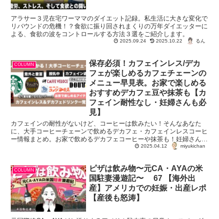
アラサー３児在宅ワーママのダイエット記録。私生活に大きな変化で
リバウンドの危機！？食欲に振り回されまくりの万年ダイエッターに
よる、食欲の波をコントロールする方法３選をご紹介します。
るん
2025.09.24
2025.10.22
保存必須！カフェインレス/デカ
COLUMN
フェが楽しめるカフェチェーンの
メニュー早見表。お家で楽しめる
おすすめデカフェ豆や抹茶も【カ
フェイン耐性なし・妊婦さんも必
見】
カフェインの耐性がないけど、コーヒーは飲みたい！そんなあなた
に、大手コーヒーチェーンで飲めるデカフェ・カフェインレスコーヒ
ー情報まとめ。お家で飲めるデカフェコーヒーや抹茶も！妊婦さんや
miyukichan
授乳中の方も必見。
2025.04.12
ピザは飲み物〜元CA・AYAの米
COLUMN
国駐妻漫遊記〜 67 【海外出
産】アメリカでの妊娠・出産レポ
【産後も怒涛】