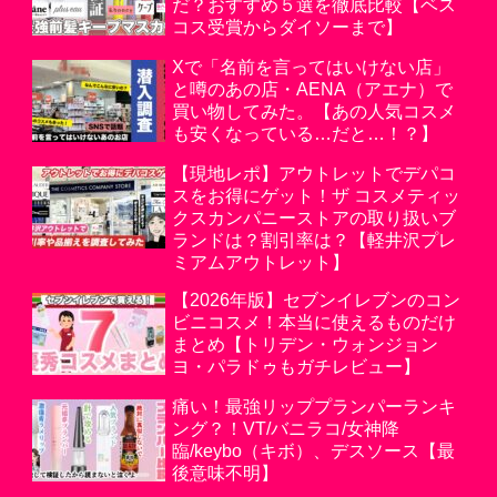
だ？おすすめ５選を徹底比較【ベス
コス受賞からダイソーまで】
Xで「名前を言ってはいけない店」
と噂のあの店・AENA（アエナ）で
買い物してみた。【あの人気コスメ
も安くなっている…だと…！？】
【現地レポ】アウトレットでデパコ
スをお得にゲット！ザ コスメティッ
クスカンパニーストアの取り扱いブ
ランドは？割引率は？【軽井沢プレ
ミアムアウトレット】
【2026年版】セブンイレブンのコン
ビニコスメ！本当に使えるものだけ
まとめ【トリデン・ウォンジョン
ヨ・パラドゥもガチレビュー】
痛い！最強リッププランパーランキ
ング？！VT/バニラコ/女神降
臨/keybo（キボ）、デスソース【最
後意味不明】