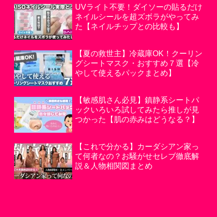
UVライト不要！ダイソーの貼るだけ
ネイルシールを超ズボラがやってみ
た【ネイルチップとの比較も】
【夏の救世主】冷蔵庫OK！クーリン
グシートマスク・おすすめ７選【冷
やして使えるパックまとめ】
【敏感肌さん必見】鎮静系シートパ
ックいろいろ試してみたら推しが見
つかった【肌の赤みはどうなる？】
【これで分かる】カーダシアン家っ
て何者なの？お騒がせセレブ徹底解
説＆人物相関図まとめ