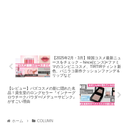
【2025年2月・3月】韓国コスメ最新ニュ
ースをチェック – hince(ヒンス)×ファミ
マのコンビニコスメ、TIRTIRティント新
色、バニラコ新作クッションファンデ＆
リップなど
【レビュー】バズコスメの影に隠れた名
品！資生堂のロングセラー『インナーグ
ロウチークパウダー/メデューサピンク』
がすごい理由
ホーム
COLUMN