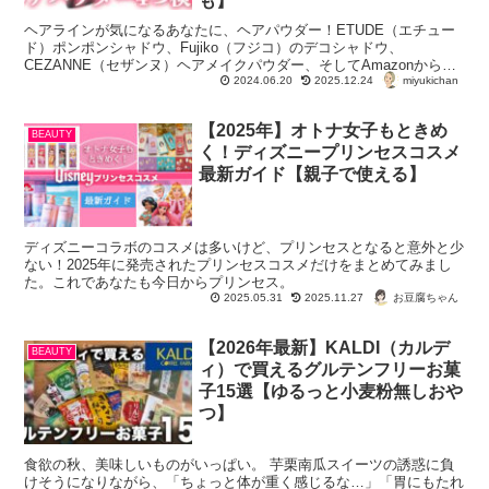
も】
ヘアラインが気になるあなたに、ヘアパウダー！ETUDE（エチュー
ド）ポンポンシャドウ、Fujiko（フジコ）のデコシャドウ、
CEZANNE（セザンヌ）ヘアメイクパウダー、そしてAmazonからは
miyukichan
破格のDECIヘアラインパウダー。それぞれを使用して、どのヘアメ
2024.06.20
2025.12.24
イクパウダーがいいのか検証！
【2025年】オトナ女子もときめ
BEAUTY
く！ディズニープリンセスコスメ
最新ガイド【親子で使える】
ディズニーコラボのコスメは多いけど、プリンセスとなると意外と少
ない！2025年に発売されたプリンセスコスメだけをまとめてみまし
た。これであなたも今日からプリンセス。
お豆腐ちゃん
2025.05.31
2025.11.27
【2026年最新】KALDI（カルデ
BEAUTY
ィ）で買えるグルテンフリーお菓
子15選【ゆるっと小麦粉無しおや
つ】
食欲の秋、美味しいものがいっぱい。 芋栗南瓜スイーツの誘惑に負
けそうになりながら、「ちょっと体が重く感じるな…」「胃にもたれ