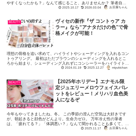
やすくなったかも？」なんて感じること、ありませんか？ 筆者自
身、30代になると代謝や消化の調子が変わっ...
お豆腐ちゃん
2025.10.17
2026.03.04
ヴィセの新作『ザ コントゥア カ
BEAUTY
ラー』なら“アナタだけの色”で骨
格メイクが可能！
理想の骨格を追い求めて、ハイライトやシェーディングを入れるコン
トゥアリング。 最初はただブラウンのシェーディングを入れるとこ
ろから始まり、シェーディング入れずにコンシーラーをハイライト代
miyukichan
わりに使ってみたり、カラーコントロール下地をポ...
2024.01.19
2025.12.27
【2025年ホリデー】エナモル限
BEAUTY
定ジュエリーメロウフェイスパレ
ットをレビュー！メリハリ血色美
人になるぞ
今年もやってきましたね、冬。 この季節の澄んだ空気は大好きです
が、朝起きると顔色がどんより。生命力ゼロ。 万年冷え性の筆者
は、「疲れてる？」「体調悪い？」なんて聞かれることも多くて、チ
ークやリップで血色感を足しまくる日々です。...
お豆腐ちゃん
2025.11.17