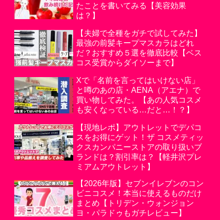
たことを書いてみる【美容効果
は？】
【夫婦で全種をガチで試してみた】
最強の前髪キープマスカラはどれ
だ？おすすめ５選を徹底比較【ベス
コス受賞からダイソーまで】
Xで「名前を言ってはいけない店」
と噂のあの店・AENA（アエナ）で
買い物してみた。【あの人気コスメ
も安くなっている…だと…！？】
【現地レポ】アウトレットでデパコ
スをお得にゲット！ザ コスメティッ
クスカンパニーストアの取り扱いブ
ランドは？割引率は？【軽井沢プレ
ミアムアウトレット】
【2026年版】セブンイレブンのコン
ビニコスメ！本当に使えるものだけ
まとめ【トリデン・ウォンジョン
ヨ・パラドゥもガチレビュー】