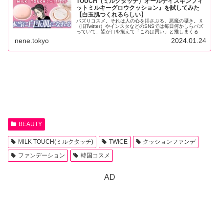
TOUCH（ミルクタッチ）オールデイスキンフィ
ットミルキーグロウクッション』を試してみた
【白玉肌つくれるらしい】
バズりコスメ。それは人の心を揺さぶる、悪魔の囁き。Ｘ
（旧Twitter）やインスタなどのSNSでは毎日何かしらバズ
っていて、皆が口を揃えて「これは買い」と推しまくる。
でもその商品、実際どうなの…？ということ...
nene.tokyo
2024.01.24
BEAUTY
MILK TOUCH(ミルクタッチ)
TWICE
クッションファンデ
ファンデーション
韓国コスメ
AD