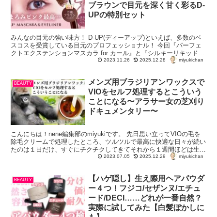
ブラウンで目元を深く甘く彩るD-
UPの特別セット
みんなの目元の強い味方！ D-UP(ディーアップ)といえば、多数のベ
スコスを受賞している目元のプロフェッショナル！ 今回『パーフェ
クトエクステンションマスカラ for カール』と『シルキーリキッドア
miyukichan
イライナー』の特別セットが数...
2023.11.26
2025.12.28
メンズ用ブラジリアンワックスで
BEAUTY
VIOをセルフ処理するとこういう
ことになる〜アラサー女の芝刈り
ドキュメンタリー〜
こんにちは！nene編集部のmiyukiです。 先日思い立ってVIOの毛を
除毛クリームで処理したところ、ツルツルで最高に快適な日々が続い
たのは１日だけ、すぐにチクチクしてきてそれから１週間ほどは生え
miyukichan
かけの毛の痒みで地獄を過ごしており...
2023.07.05
2025.12.29
【ハゲ隠し】生え際用ヘアパウダ
BEAUTY
ー４つ！フジコ/セザンヌ/エチュ
ード/DECI……どれが一番自然？
実際に試してみた【白髪ぼかしに