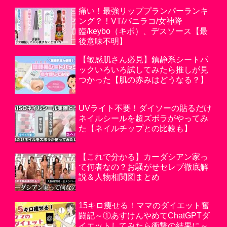
痛い！最強リッププランパーランキ
ング？！VT/バニラコ/女神降
臨/keybo（キボ）、デスソース【最
後意味不明】
【敏感肌さん必見】鎮静系シートパ
ックいろいろ試してみたら推しが見
つかった【肌の赤みはどうなる？】
UVライト不要！ダイソーの貼るだけ
ネイルシールを超ズボラがやってみ
た【ネイルチップとの比較も】
【これで分かる】カーダシアン家っ
て何者なの？お騒がせセレブ徹底解
説＆人物相関図まとめ
15キロ痩せる！ママのダイエット奮
闘記～①あすけんやめてChatGPTダ
イエットしてみたら衝撃の結果に～