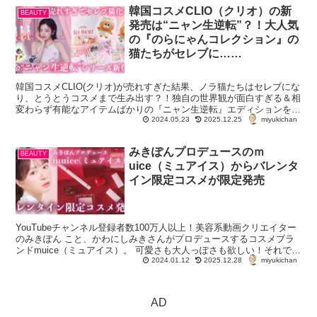
韓国コスメCLIO（クリオ）の新
BEAUTY
発売は“ニャン生逆転”？！大人気
の『のらにゃんコレクション』の
猫たちがセレブに……
韓国コスメCLIO(クリオ)が売れすぎた結果、ノラ猫たちはセレブにな
り、とうとうコスメまで生み出す？！独自の世界観が面白すぎる＆相
変わらず有能なアイテムばかりの『ニャン生逆転』エディションをご
miyukichan
紹介。
2024.05.23
2025.12.25
みきぽんプロデュースのｍ
BEAUTY
uice（ミュアイス）からバレンタ
イン限定コスメが限定発売
YouTubeチャンネル登録者数100万人以上！美容系動画クリエイター
のみきぽん こと、かわにしみきさんがプロデュースするコスメブラ
ンドmuice（ミュアイス）。 可愛さも大人っぽさも欲しい！それでい
miyukichan
て手に取りやすい価格、使...
2024.01.12
2025.12.28
AD