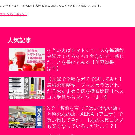
このサイトはアフィリエイト広告（Amazonアソシエイト含む）を掲載しています。
プライバシーポリシー
人気記事
そういえばトマトジュースを毎朝飲
み続けてそろそろ１年なので、感じ
たことを書いてみる【美容効果
は？】
【夫婦で全種をガチで試してみた】
最強の前髪キープマスカラはどれ
だ？おすすめ５選を徹底比較【ベス
コス受賞からダイソーまで】
Xで「名前を言ってはいけない店」
と噂のあの店・AENA（アエナ）で
買い物してみた。【あの人気コスメ
も安くなっている…だと…！？】