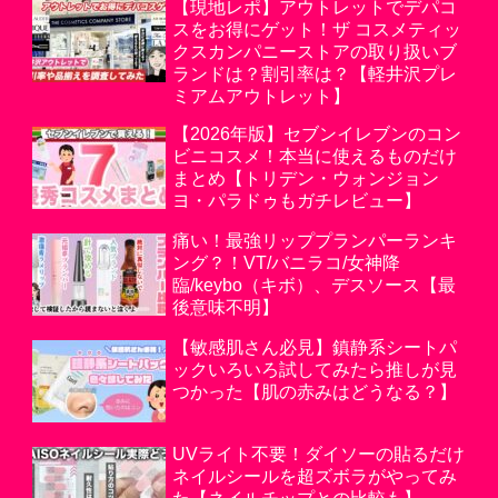
【現地レポ】アウトレットでデパコ
スをお得にゲット！ザ コスメティッ
クスカンパニーストアの取り扱いブ
ランドは？割引率は？【軽井沢プレ
ミアムアウトレット】
【2026年版】セブンイレブンのコン
ビニコスメ！本当に使えるものだけ
まとめ【トリデン・ウォンジョン
ヨ・パラドゥもガチレビュー】
痛い！最強リッププランパーランキ
ング？！VT/バニラコ/女神降
臨/keybo（キボ）、デスソース【最
後意味不明】
【敏感肌さん必見】鎮静系シートパ
ックいろいろ試してみたら推しが見
つかった【肌の赤みはどうなる？】
UVライト不要！ダイソーの貼るだけ
ネイルシールを超ズボラがやってみ