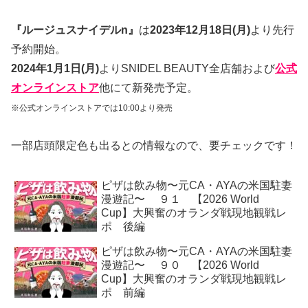
『ルージュスナイデルn』
は
2023年12月18日(月)
より先行
予約開始。
2024年1月1日(月)
よりSNIDEL BEAUTY全店舗および
公式
オンラインストア
他にて新発売予定。
※公式オンラインストアでは10:00より発売
一部店頭限定色も出るとの情報なので、要チェックです！
ピザは飲み物〜元CA・AYAの米国駐妻
漫遊記〜 ９１ 【2026 World
Cup】大興奮のオランダ戦現地観戦レ
ポ 後編
ピザは飲み物〜元CA・AYAの米国駐妻
漫遊記〜 ９０ 【2026 World
Cup】大興奮のオランダ戦現地観戦レ
ポ 前編