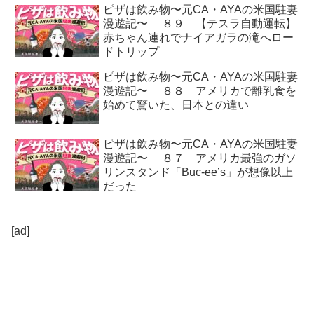
ピザは飲み物〜元CA・AYAの米国駐妻
漫遊記〜 ８９ 【テスラ自動運転】
赤ちゃん連れでナイアガラの滝へロー
ドトリップ
ピザは飲み物〜元CA・AYAの米国駐妻
漫遊記〜 ８８ アメリカで離乳食を
始めて驚いた、日本との違い
ピザは飲み物〜元CA・AYAの米国駐妻
漫遊記〜 ８７ アメリカ最強のガソ
リンスタンド「Buc-ee’s」が想像以上
だった
[ad]