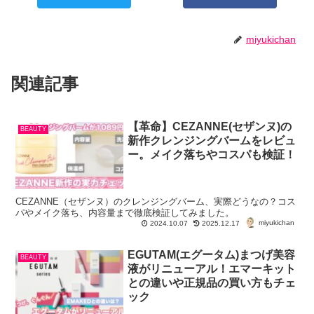
miyukichan
関連記事
【革命】CEZANNE(セザンヌ)の
BEAUTY
新作クレンジングバームをレビュ
ー。メイク落ちやコスパも検証！
CEZANNE（セザンヌ）のクレンジングバーム、実際どうなの？コス
パやメイク落ち、内容量まで徹底検証してみました。
miyukichan
2024.10.07
2025.12.17
EGUTAM(エグータム)まつげ美容
BEAUTY
液がリニューアル！エマーキット
との違いや正規品の買い方もチェ
ック