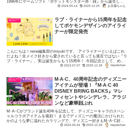
1996年にゲームソフト『ポケットモンスター赤・緑』から誕生した
「ポケモン」...
お豆腐ちゃん
2024.05.14
2025.12.25
ラブ・ライナーから15周年を記念
BEAUTY
してポケモンデザインのアイライ
ナーが限定発売
こんにちは！nene編集部のmiyukiです。 アイライナーといえばこれ
だよね！全メイク好きから愛されていると言っても過言ではない『ラ
ブ・ライナー』、実は誕生からもう15周年！ 今回記念として、めち
miyukichan
ゃくちゃ可愛いポケモンデザイ...
2023.07.07
2025.12.29
M·A·C、40周年記念のディズニー
BEAUTY
アイテムが登場！『M·A·C 40
DISNEY BRING BACKS』マレ
フィセントやシンデレラ、アラジ
ンなど豪華顔ぶれ
M･A･Cがブランド誕生40年を記念して、ディズニーキャラのスペシ
ャルコラボアイテムを復刻！ まるでディズニーの魔法にかけられた
かのような夢に溢れたカラリングで、ディズニー好きもM･A･C好き
miyukichan
も見逃せない復刻となっています。 ...
2024.04.04
2025.12.26