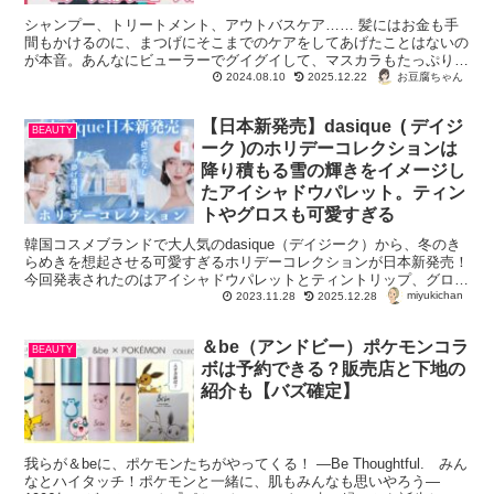
シャンプー、トリートメント、アウトバスケア…… 髪にはお金も手
間もかけるのに、まつげにそこまでのケアをしてあげたことはないの
が本音。あんなにビューラーでグイグイして、マスカラもたっぷり塗
りまくっているというのにね。 そして１...
お豆腐ちゃん
2024.08.10
2025.12.22
【日本新発売】dasique ( デイジ
BEAUTY
ーク )のホリデーコレクションは
降り積もる雪の輝きをイメージし
たアイシャドウパレット。ティン
トやグロスも可愛すぎる
韓国コスメブランドで大人気のdasique（デイジーク）から、冬のき
らめきを想起させる可愛すぎるホリデーコレクションが日本新発売！
今回発表されたのはアイシャドウパレットとティントリップ、グロ
miyukichan
ス。 dasiqueのアイ...
2023.11.28
2025.12.28
＆be（アンドビー）ポケモンコラ
BEAUTY
ボは予約できる？販売店と下地の
紹介も【バズ確定】
我らが＆beに、ポケモンたちがやってくる！ ―Be Thoughtful. みん
なとハイタッチ！ポケモンと一緒に、肌もみんなも思いやろう―