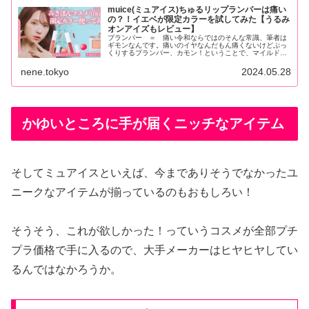
muice(ミュアイス)ちゅるリップランパーは痛い
の？！イエベが限定カラーを試してみた【うるみ
オンアイズもレビュー】
プランパー ＝ 痛い令和ならではのそんな常識、筆者は
ギモンなんです。痛いのイヤなんだもん痛くないけどぷっ
くりするプランパー、カモン！ということで、マイルドな
刺激と話題のmuise(ミュアイス) 『ちゅる...
nene.tokyo
2024.05.28
かゆいところに手が届くニッチなアイテム
そしてミュアイスといえば、今までありそうでなかったユ
ニークなアイテムが揃っているのもおもしろい！
そうそう、これが欲しかった！っていうコスメが全部プチ
プラ価格で手に入るので、大手メーカーはヒヤヒヤしてい
るんではなかろうか。