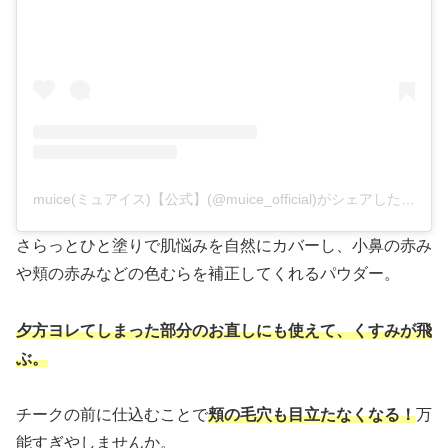
muice(ミュアイス)【公式】(@muice_official)がシェアした投稿
さらっとひと塗りで肌悩みを自然にカバーし、小鼻の赤み
や頬の赤みなどの色むらを補正してくれるパウダー。
夕方ヨレてしまった部分のお直しにも使えて、くすみが飛
ぶ。
チークの前に仕込むことで
頬の毛穴も目立たなくなる！
万
能すぎやしませんか。