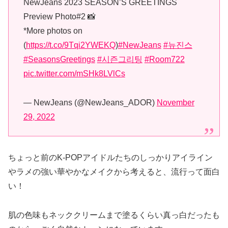
NewJeans 2023 SEASON’S GREETINGS
Preview Photo#2 📸
*More photos on
(
https://t.co/9Tqi2YWEKQ
)
#NewJeans
#뉴진스
#SeasonsGreetings
#시즌그리팅
#Room722
pic.twitter.com/mSHk8LVlCs
— NewJeans (@NewJeans_ADOR)
November
29, 2022
ちょっと前のK-POPアイドルたちのしっかりアイライン
やラメの強い華やかなメイクから考えると、流行って面白
い！
肌の色味もネッククリームまで塗るくらい真っ白だったも