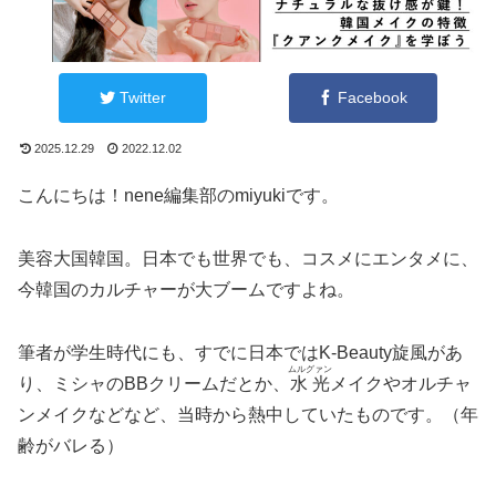
Twitter
Facebook
2025.12.29
2022.12.02
こんにちは！nene編集部のmiyukiです。
美容大国韓国。日本でも世界でも、コスメにエンタメに、
今韓国のカルチャーが大ブームですよね。
筆者が学生時代にも、すでに日本ではK-Beauty旋風があ
ムルグァン
り、ミシャのBBクリームだとか、
水光
メイクやオルチャ
ンメイクなどなど、当時から熱中していたものです。（年
齢がバレる）