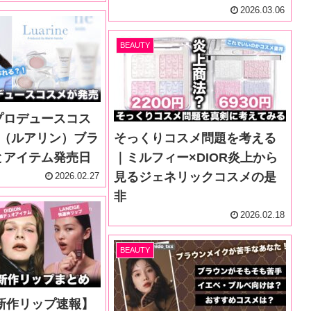
2026.03.06
BEAUTY
プロデュースコス
ne（ルアリン）ブラ
そっくりコスメ問題を考える
とアイテム発売日
｜ミルフィー×DIOR炎上から
見るジェネリックコスメの是
2026.02.27
非
2026.02.18
BEAUTY
春新作リップ速報】