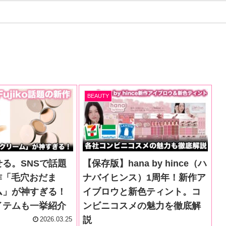
BEAUTY
る。SNSで話題
【保存版】hana by hince（ハ
新作「毛穴おだま
ナバイヒンス）1周年！新作ア
ム」が神すぎる！
イブロウと新色ティント。コ
イテムも一挙紹介
ンビニコスメの魅力を徹底解
説
2026.03.25