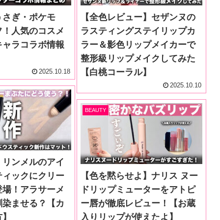
うさぎ・ポケモ
【全色レビュー】セザンヌの
フ！人気のコスメ
ラスティングステイリップカ
キャラコラボ情報
ラー＆影色リップメイカーで
整形級リップメイクしてみた
【白桃コーラル】
2025.10.18
2025.10.10
BEAUTY
】リンメルのアイ
ティックにクリー
【色を黙らせよ】ナリス ヌー
登場！アラサーメ
ドリップミューターをアトピ
馴染ませる？【カ
ー唇が徹底レビュー！【お蔵
方】
入りリップが使えたよ】