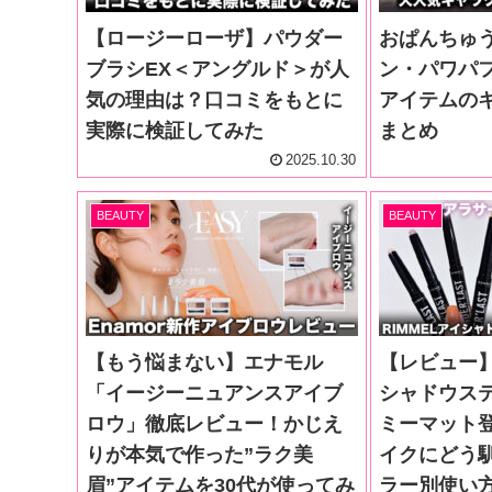
【ロージーローザ】パウダー
おぱんちゅ
ブラシEX＜アングルド＞が人
ン・パワパ
気の理由は？口コミをもとに
アイテムの
実際に検証してみた
まとめ
2025.10.30
BEAUTY
BEAUTY
【もう悩まない】エナモル
【レビュー
「イージーニュアンスアイブ
シャドウス
ロウ」徹底レビュー！かじえ
ミーマット
りが本気で作った”ラク美
イクにどう
眉”アイテムを30代が使ってみ
ラー別使い