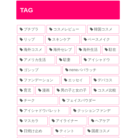
TAG
プチプラ
コスメレビュー
韓国コスメ
リップ
スキンケア
ベースメイク
海外コスメ
海外セレブ
海外生活
駐在
アメリカ生活
駐妻
アイシャドウ
ゴシップ
neneパパラッチ
ファンデーション
エッセイ
デパコス
育児
漫画
男の子と女の子
コスメ比較
チーク
フェイスパウダー
アイシャドウパレット
クッションファンデ
マスカラ
アイライナー
ヘアケア
日焼け止め
ティント
国産コスメ