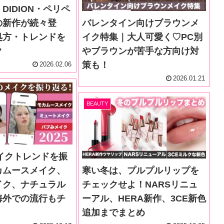
DIDION・ペリペ
の新作が続々登
バレンタイン向けブラウンメ
処方・トレンドを
イク特集｜大人可愛く♡PC別
ク
やブラウンが苦手な方向け対
策も！
2026.02.06
2026.01.21
BEAUTY
メイクトレンドを振
カムースメイク、
寒い冬は、プルプルリップを
イク、ナチュラル
チェックせよ！NARSリニュ
海外での流行もチ
ーアル、HERA新作、3CE新色
追加までまとめ