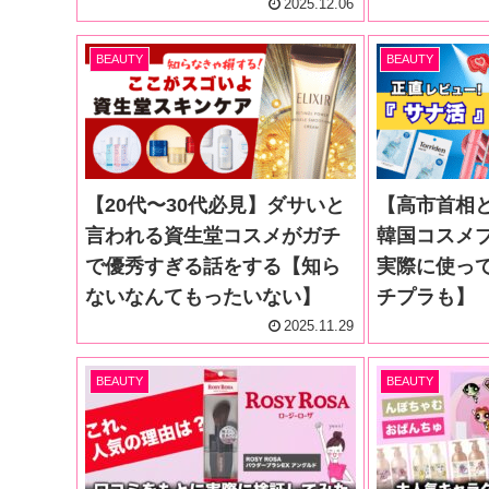
2025.12.06
BEAUTY
BEAUTY
【20代〜30代必見】ダサいと
【高市首相
言われる資生堂コスメがガチ
韓国コスメ
で優秀すぎる話をする【知ら
実際に使っ
ないなんてもったいない】
チプラも】
2025.11.29
BEAUTY
BEAUTY