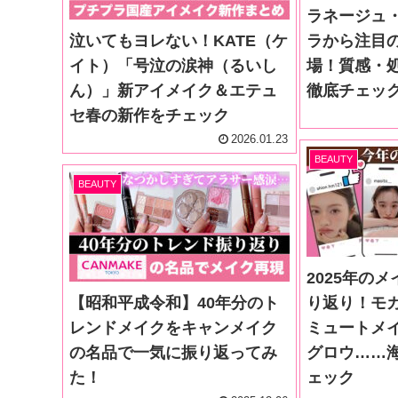
ラネージュ・
泣いてもヨレない！KATE（ケ
ラから注目
イト）「号泣の涙神（るいし
場！質感・
ん）」新アイメイク＆エテュ
徹底チェッ
セ春の新作をチェック
2026.01.23
BEAUTY
BEAUTY
2025年の
【昭和平成令和】40年分のト
り返り！モ
レンドメイクをキャンメイク
ミュートメ
の名品で一気に振り返ってみ
グロウ……
た！
ェック