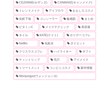
CEZANNE(セザンヌ)
CANMAKE(キャンメイク)
トレンドメイク
アイブロウ
おもしろコスメ
化粧下地
コンシーラー
敏感肌
まとめ
ビタミンC
メイクテクニック
美容液
ネイル
KATE(ケイト)
ホリデーコフレ
Netflix
化粧水
ダイエット
クリスマスコフレ
ハイライター
ギフト
ティントリップ
毛穴
アイメイク
トリートメント
コンビニコスメ
新作情報
Wonjungyo(ウォンジョンヨ)