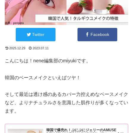
Twitter
Facebook
2025.12.29
2023.07.11
こんにちは！nene編集部のmiyukiです。
韓国のベースメイクといえばツヤ！
そして最近は透け感のあるカバー力控えめなベースメイク
など、よりナチュラルさを意識した肌作りが多くなってい
ます。
韓国で爆売れ！ぷにぷにジェリーのAMUSE