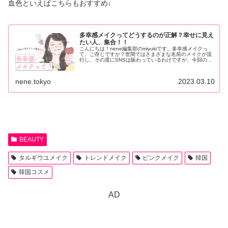
血色といえばこちらもおすすめ↓
多幸感メイクってどうするのが正解？幸せに見え
たい人、集合！！
こんにちは！nene編集部のmiyukiです。多幸感メイクっ
て、ご存じですか？世間ではさまざまな名前のメイクが流
行し、その度にSNSは賑わっているわけですが、今回の多
幸感メイクもまさにその一つ。文字通り「幸せオーラ...
nene.tokyo
2023.03.10
BEAUTY
タルギウユメイク
トレンドメイク
ピンクメイク
韓国
韓国コスメ
AD