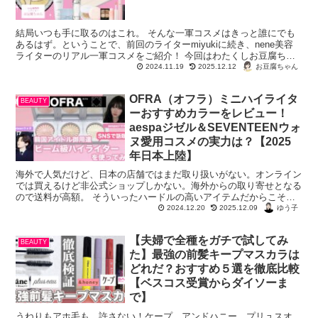
結局いつも手に取るのはこれ。 そんな一軍コスメはきっと誰にでも
あるはず。ということで、前回のライターmiyukiに続き、nene美容
ライターのリアル一軍コスメをご紹介！ 今回はわたくしお豆腐ちゃ
んの一軍を、ちょっと見てって...
お豆腐ちゃん
2024.11.19
2025.12.12
OFRA（オフラ）ミニハイライタ
BEAUTY
ーおすすめカラーをレビュー！
aespaジゼル＆SEVENTEENウォ
ヌ愛用コスメの実力は？【2025
年日本上陸】
海外で人気だけど、日本の店舗ではまだ取り扱いがない。オンライン
では買えるけど非公式ショップしかない。海外からの取り寄せとなる
ので送料が高額。 そういったハードルの高いアイテムだからこそ気
になっちゃうのが、日本未上陸コスメ。 ...
ゆう子
2024.12.20
2025.12.09
【夫婦で全種をガチで試してみ
BEAUTY
た】最強の前髪キープマスカラは
どれだ？おすすめ５選を徹底比較
【ベスコス受賞からダイソーま
で】
うねりもアホ毛も、許さない！ケープ、アンドハニー、プリュスオ