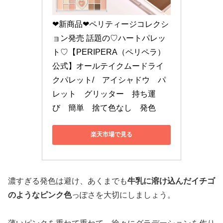
❤新商品❤ペリティージコレクシ
ョン発売 話題の♡ハートパレッ
ト♡【PERIPERA（ペリペラ）
公式】オールテイクムードライ
クパレット/　アイシャドウ　パ
レット　グリッター　持ち運
び　簡単　捨て色なし　発色
楽天市場で見る
濃すぎる発色は避け、あくまでも
牛乳に溶け込んだイチゴ
のようなピンク色
っぽさを大切にしましょう。