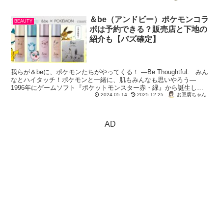
＆be（アンドビー）ポケモンコラ
BEAUTY
ボは予約できる？販売店と下地の
紹介も【バズ確定】
我らが＆beに、ポケモンたちがやってくる！ ―Be Thoughtful. みん
なとハイタッチ！ポケモンと一緒に、肌もみんなも思いやろう―
1996年にゲームソフト『ポケットモンスター赤・緑』から誕生した
「ポケモン」...
お豆腐ちゃん
2024.05.14
2025.12.25
AD