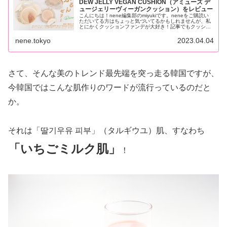
DEW JELLY VEGAN CUSHION（アミューズ デ
ュージェリーヴィーガンクッション）をレビュー
こんにちは！nene編集部のmiyukiです。neneをご購読い
ただいてる方はちょっと気づいてるかもしれませんが、私
とにかくクッションファンデが大好き！記事でもクッショ
ンファンデの取り扱いがやや多めとなっております。...
nene.tokyo
2023.04.04
さて、そんな美のトレンド最先端を突っ走る韓国ですが、
今韓国ではこんな肌作りのワードが流行っているのだと
か。
それは「딸기우유 피부」（タルギウユ）肌、すなわち
「いちごミルク肌」
！