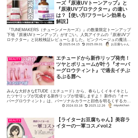
ーズ『原液UVトーンアップ』と
『原液UVプロテクター』の違い
は？【使い方/フラーレン効果も
解説】
『TUNEMAKERS（チューンメーカーズ）』の数量限定トーンアップ
下地『原液UVトーンアップ』がすごい。人気アイテムの『原液UVプ
ロテクター』と比較検証レビューしました。ピンクベージュの魔法で
時短キレイを叶えよう！
お豆腐ちゃん
2025.04.15
2025.09.01
エチュードから新作リップ発売！
BEAUTY
ツヤとボリュームが叶う『オーバ
ーグロウティント』で過去イチぷ
るぷる唇へ
みんな大好きなETUDE（エチュード）から、春らしくイキイキとし
たツヤリップが完成する新作リップが登場しますよ！ 新作の『オー
バーグロウティント』は、パーソナルカラーと顔色を明るくするカラ
miyukichan
ーレンジで構成され、厚みのあるオイル膜が唇を...
2024.03.16
2025.12.26
【ライターお豆腐ちゃん】美容ラ
BEAUTY
イターの一軍コスメvol.2