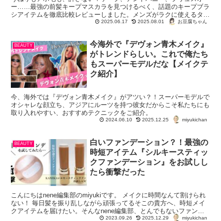
ー……最強の前髪キープマスカラを見つけるべく、話題のキープブラ
シアイテムを徹底比較レビューしました。メンズがラクに使えるタイ
プも紹介しています。
お豆腐ちゃん
2025.06.17
2025.08.01
今海外で『デヴォン青木メイク』
BEAUTY
がトレンドらしい。これで俺たち
もスーパーモデルだな【メイクテ
ク紹介】
今、海外では『デヴォン青木メイク』がアツい？！スーパーモデルで
オシャレな顔立ち、アジアにルーツを持つ彼女だからこそ私たちにも
取り入れやすい、おすすめテクニックをご紹介。
miyukichan
2024.06.10
2025.12.25
白いファンデーション？！最強の
BEAUTY
時短アイテム『シルキースティッ
クファンデーション』をお試しし
たら衝撃だった
こんにちはnene編集部のmiyukiです。 メイクに時間なんて割けられ
ない！ 毎日髪を振り乱しながら頑張ってるそこの貴方へ、時短メイ
クアイテムを届けたい。そんなnene編集部、とんでもないファンデ
miyukichan
ーションに出会ってしまいまし...
2023.09.26
2025.12.29