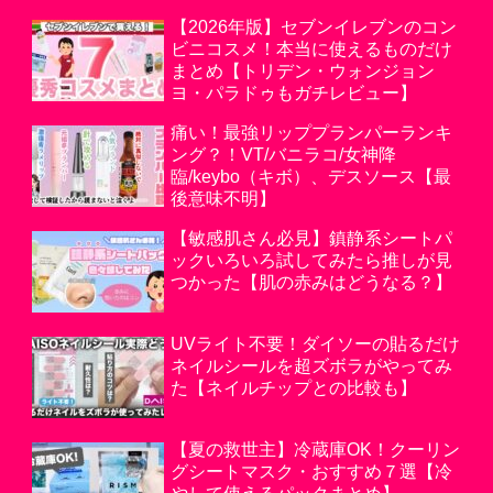
【2026年版】セブンイレブンのコン
ビニコスメ！本当に使えるものだけ
まとめ【トリデン・ウォンジョン
ヨ・パラドゥもガチレビュー】
痛い！最強リッププランパーランキ
ング？！VT/バニラコ/女神降
臨/keybo（キボ）、デスソース【最
後意味不明】
【敏感肌さん必見】鎮静系シートパ
ックいろいろ試してみたら推しが見
つかった【肌の赤みはどうなる？】
UVライト不要！ダイソーの貼るだけ
ネイルシールを超ズボラがやってみ
た【ネイルチップとの比較も】
【夏の救世主】冷蔵庫OK！クーリン
グシートマスク・おすすめ７選【冷