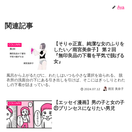
Aya
関連記事
【そりゃ正直、純潔な女のふりを
COLUMN
したい／雨宮美奈子】 第２回
『無印良品の下着を平気で脱げる
女』
風呂から上がるたびに、わたしはいつも小さな選択を迫られる。 脱
衣所の洗面台の下にある引き出しを引けば、そこにはぎっしりとわた
しの下着が詰まっている。
雨宮 美奈子
2024.07.12
【エッセイ漫画】男の子と女の子
COLUMN
㉑プリンセスになりたい男児