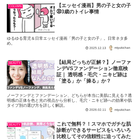
【エッセイ漫画】男の子と女の子
COLUMN
㉚3歳のトイレ事情
ゆるゆる育児＆日常エッセイ漫画「男の子と女の子」。日常ネタ多
め。
miyukichan
2025.12.13
【結局どっちが正解？】ノーファ
BEAUTY
ンデVSファンデーション徹底検
証｜ 透明感・毛穴・ニキビ跡は
「塗る」か「操る」か？
ノーファンデとファンデーション、どちらが本当に美肌に見える？透
明感の正体を色と光の視点から分析し、毛穴・ニキビ跡への効果や肌
タイプ別の選び方を詳しく解説。
miyukichan
2026.02.11
これで無料？！スマホでガチな肌
BEAUTY
診断ができるサービスをいろいろ
比較してその信頼性に迫ってみた