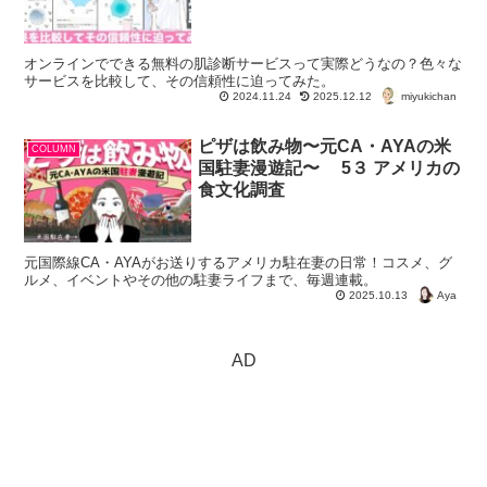
オンラインでできる無料の肌診断サービスって実際どうなの？色々な
サービスを比較して、その信頼性に迫ってみた。
miyukichan
2024.11.24
2025.12.12
ピザは飲み物〜元CA・AYAの米
COLUMN
国駐妻漫遊記〜 5３ アメリカの
食文化調査
元国際線CA・AYAがお送りするアメリカ駐在妻の日常！コスメ、グ
ルメ、イベントやその他の駐妻ライフまで、毎週連載。
Aya
2025.10.13
AD