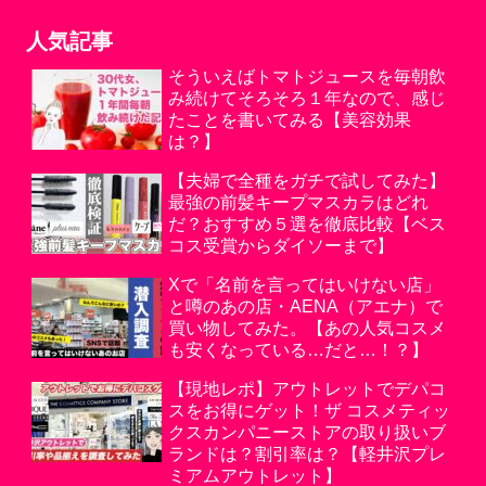
人気記事
そういえばトマトジュースを毎朝飲
み続けてそろそろ１年なので、感じ
たことを書いてみる【美容効果
は？】
【夫婦で全種をガチで試してみた】
最強の前髪キープマスカラはどれ
だ？おすすめ５選を徹底比較【ベス
コス受賞からダイソーまで】
Xで「名前を言ってはいけない店」
と噂のあの店・AENA（アエナ）で
買い物してみた。【あの人気コスメ
も安くなっている…だと…！？】
【現地レポ】アウトレットでデパコ
スをお得にゲット！ザ コスメティッ
クスカンパニーストアの取り扱いブ
ランドは？割引率は？【軽井沢プレ
ミアムアウトレット】