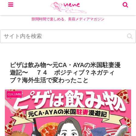
隙間時間で楽しめる、美容メディアマガジン
ピザは飲み物〜元CA・AYAの米国駐妻漫
遊記〜 ７４ ポジティブ？ネガティ
ブ？海外生活で変わったこと
COLUMN