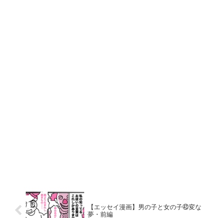
【エッセイ漫画】男の子と女の子㊸変な
夢・前編