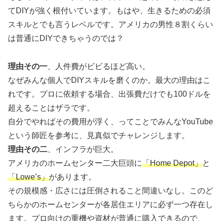
てDIYが強く根付いています。もはや、生きるための必須
スキルとでも言うレベルです。アメリカの男性８割くらい
は普通にDIYできちゃうのでは？
理由その一
、人件費がビビるほど高い。
なぜみんな個人でDIYスキルを磨くのか。最大の理由はこ
れです。プロに依頼する場合、出張費だけでも100ドルを
超えることはザラです。
自分でやればその費用が浮く、ってことでみんなYouTube
という師匠を参考に、見真似でチャレンジします。
理由その二
、インフラが巨大。
アメリカのホームセンター二大巨頭に
「Home Depot」
と
「Lowe’s」
があります。
その規模感・広さには圧倒されること間違いなし。このど
ちらかのホームセンターが各居住エリアに必ず一つ存在し
ます。プロ向けの重機や資材が普通に購入できるので、