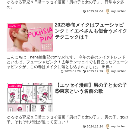
ゆるゆる育児＆日常エッセイ漫画「男の子と女の子」。日常ネタ多
め。
miyukichan
2025.07.04
2023春旬メイクはフューシャピ
BEAUTY
ンク！イエベさんも似合うメイク
テクニックは？
こんにちは！nene編集部のmiyukiです。 今年の春のメイクトレンド
といえば、フューシャピンク！去年ランウェイでも目立ったフューシ
ャピンクが、この春はメイクに落とし込まれました。 出典：
miyukichan
@wendyslookbook ...
2023.01.26
2025.12.29
【エッセイ漫画】男の子と女の子
COLUMN
⑤東京という名前の歌
ゆるゆる育児＆日常エッセイ漫画「男の子と女の子」。男の子、女の
子、それぞれ特性が違って面白い！
miyukichan
2024.12.24