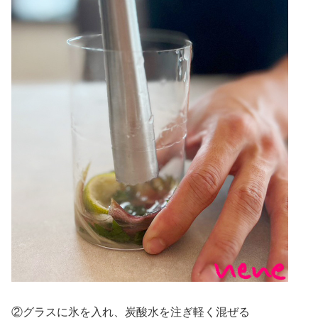
②グラスに氷を入れ、炭酸水を注ぎ軽く混ぜる