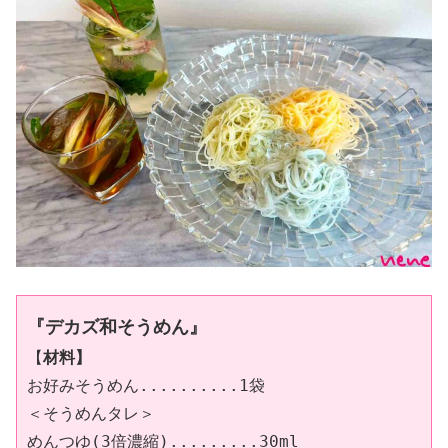
『
デカズ和そうめん
』
【
材料】
お好みそうめん..........1袋

＜そうめんタレ＞

めんつゆ(3倍濃縮).........30ml
