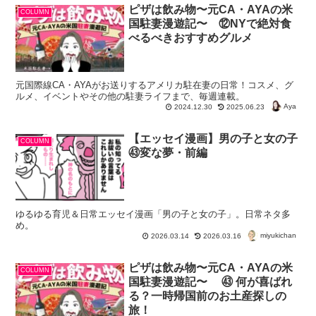
ピザは飲み物〜元CA・AYAの米
COLUMN
国駐妻漫遊記〜 ⑫NYで絶対食
べるべきおすすめグルメ
元国際線CA・AYAがお送りするアメリカ駐在妻の日常！コスメ、グ
ルメ、イベントやその他の駐妻ライフまで、毎週連載。
Aya
2024.12.30
2025.06.23
【エッセイ漫画】男の子と女の子
COLUMN
㊸変な夢・前編
ゆるゆる育児＆日常エッセイ漫画「男の子と女の子」。日常ネタ多
め。
miyukichan
2026.03.14
2026.03.16
ピザは飲み物〜元CA・AYAの米
COLUMN
国駐妻漫遊記〜 ㊸ 何が喜ばれ
る？一時帰国前のお土産探しの
旅！