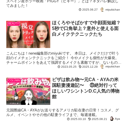
スペイン産ホラー映画「PIGGY（ピギー）」とは？ネタバレ解説し
てみました！
miyukichan
2025.06.27
ほくろやそばかすで中顔面短縮？
BEAUTY
5秒で口角挙上？意外と使える面
白メイクテクニックたち
こんにちは！nene編集部のmiyukiです。 本日は、メイクだけで叶う
顔のイメチェンテクニックをご紹介！ 今やメイクも個性が大爆発。
チャームポイントをあえて強調するメイクも素敵ですが、ないものを
miyukichan
どんどん足すことで意外な盛れ効...
2023.05.25
2025.12.29
ピザは飲み物〜元CA・AYAの米
COLUMN
国駐妻漫遊記〜 ㉓絶対行って
ほしいワシントンD.C人気の博物
館
元国際線CA・AYAがお送りするアメリカ駐在妻の日常！コスメ、グ
ルメ、イベントやその他の駐妻ライフまで、毎週連載。
Aya
2025.03.10
2025.08.21