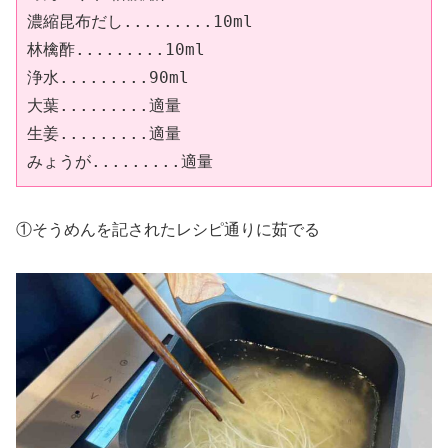
濃縮昆布だし.........10ml

林檎酢.........10ml

浄水.........90ml

大葉.........適量

生姜.........適量

みょうが.........適量
①そうめんを記されたレシピ通りに茹でる