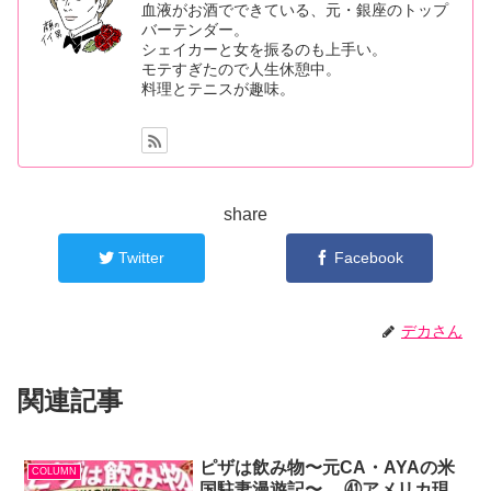
血液がお酒でできている、元・銀座のトップ
バーテンダー。
シェイカーと女を振るのも上手い。
モテすぎたので人生休憩中。
料理とテニスが趣味。
share
Twitter
Facebook
デカさん
関連記事
ピザは飲み物〜元CA・AYAの米
COLUMN
国駐妻漫遊記〜 ㊶アメリカ現