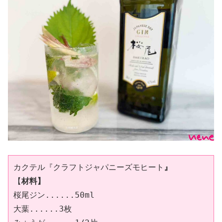
カクテル『クラフトジャパニーズモヒート
』
【
材料】
桜尾ジン......50ml

大葉......3枚
