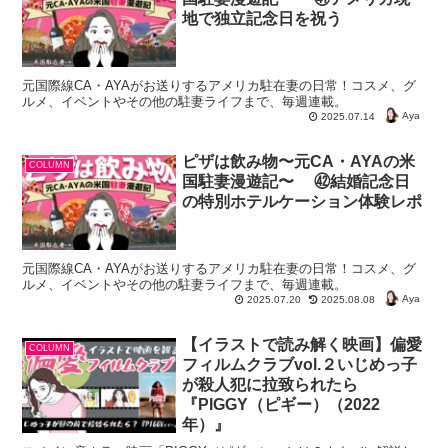
地で独立記念日を祝う
元国際線CA・AYAがお送りするアメリカ駐在妻の日常！コスメ、グ
ルメ、イベントやその他の駐妻ライフまで、毎週連載。
Aya
2025.07.14
ピザは飲み物〜元CA・AYAの米
COLUMN
国駐妻漫遊記〜 ㊷結婚記念日
の特別ホテルケーション体験レポ
元国際線CA・AYAがお送りするアメリカ駐在妻の日常！コスメ、グ
ルメ、イベントやその他の駐妻ライフまで、毎週連載。
Aya
2025.07.20
2025.08.08
【イラストで読み解く映画】偏愛
COLUMN
フィルムクラブvol.２いじめっ子
が殺人犯に拉致られたら
『PIGGY（ピギー）（2022
年）』