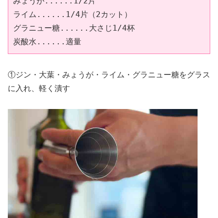
みょうが......1/2片

ライム......1/4片（2カット）

グラニュー糖......大さじ1/4杯

炭酸水......適量
①ジン・大葉・みょうが・ライム・グラニュー糖をグラス
に入れ、軽く潰す