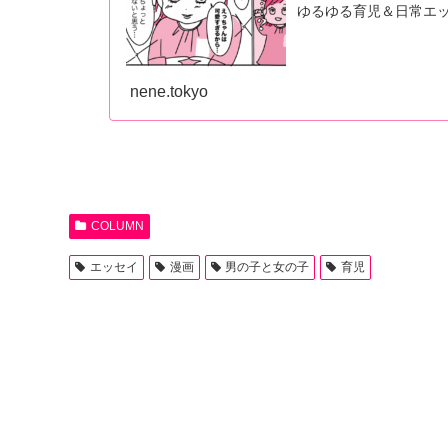
ゆるゆる育児＆日常エ
nene.tokyo
COLUMN
エッセイ
漫画
男の子と女の子
育児