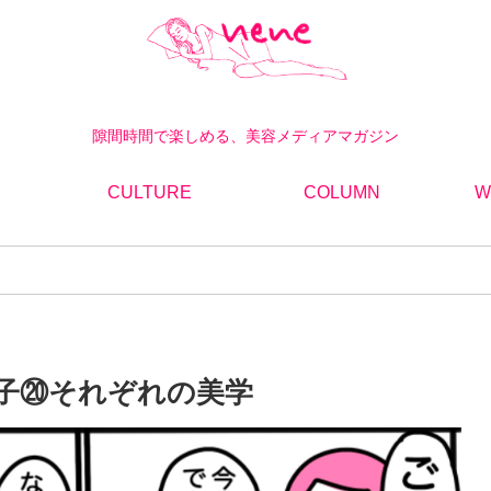
隙間時間で楽しめる、美容メディアマガジン
CULTURE
COLUMN
W
子⑳それぞれの美学