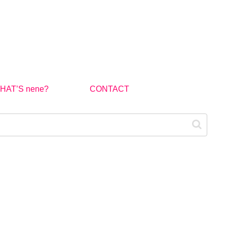
HAT’S nene?
CONTACT