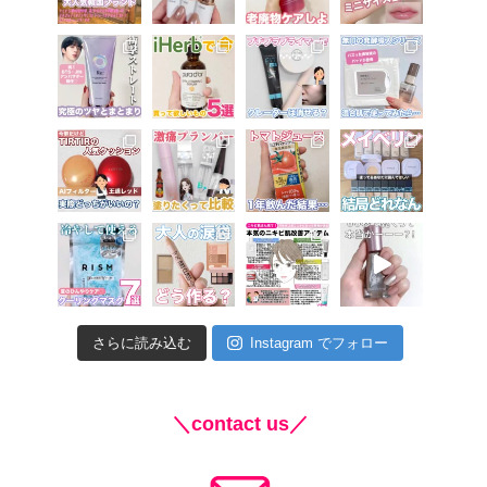
さらに読み込む
Instagram でフォロー
＼contact us／