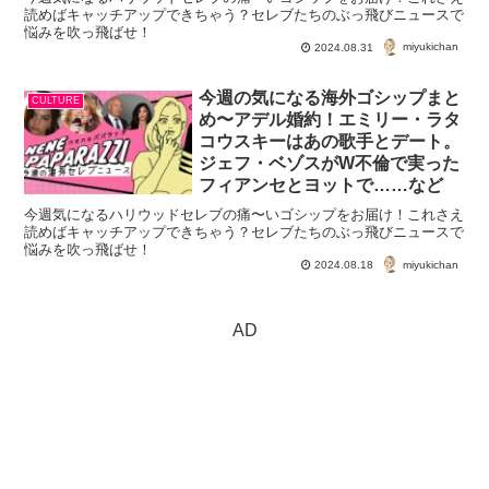
読めばキャッチアップできちゃう？セレブたちのぶっ飛びニュースで
悩みを吹っ飛ばせ！
miyukichan
2024.08.31
今週の気になる海外ゴシップまと
CULTURE
め〜アデル婚約！エミリー・ラタ
コウスキーはあの歌手とデート。
ジェフ・ベゾスがW不倫で実った
フィアンセとヨットで……など
今週気になるハリウッドセレブの痛〜いゴシップをお届け！これさえ
読めばキャッチアップできちゃう？セレブたちのぶっ飛びニュースで
悩みを吹っ飛ばせ！
miyukichan
2024.08.18
AD