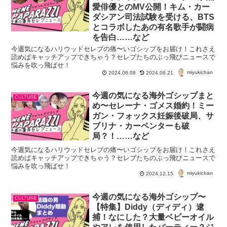
愛俳優とのMV公開！キム・カー
ダシアン司法試験を受ける、BTS
とコラボしたあの有名歌手が闘病
を告白……など
今週気になるハリウッドセレブの痛〜いゴシップをお届け！これさえ
読めばキャッチアップできちゃう？セレブたちのぶっ飛びニュースで
悩みを吹っ飛ばせ！
miyukichan
2024.06.08
2024.06.21
今週の気になる海外ゴシップまと
CULTURE
め〜セレーナ・ゴメス婚約！ミー
ガン・フォックス妊娠後破局、サ
ブリナ・カーペンターも破
局？！……など
今週気になるハリウッドセレブの痛〜いゴシップをお届け！これさえ
読めばキャッチアップできちゃう？セレブたちのぶっ飛びニュースで
悩みを吹っ飛ばせ！
miyukichan
2024.12.15
今週の気になる海外ゴシップ〜
CULTURE
【特集】Diddy（ディディ）逮
捕！なにした？大量ベビーオイル