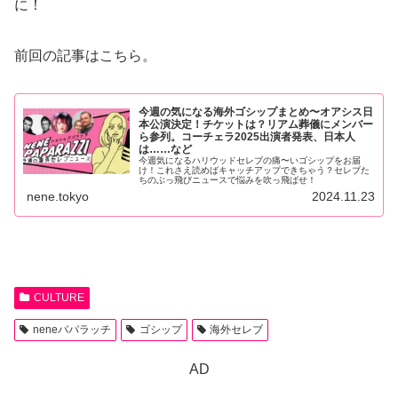
に！
前回の記事はこちら。
今週の気になる海外ゴシップまとめ〜オアシス日
本公演決定！チケットは？リアム葬儀にメンバー
ら参列。コーチェラ2025出演者発表、日本人
は……など
今週気になるハリウッドセレブの痛〜いゴシップをお届
け！これさえ読めばキャッチアップできちゃう？セレブた
ちのぶっ飛びニュースで悩みを吹っ飛ばせ！
nene.tokyo
2024.11.23
CULTURE
neneパパラッチ
ゴシップ
海外セレブ
AD