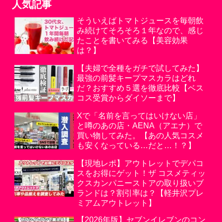
人気記事
そういえばトマトジュースを毎朝飲
み続けてそろそろ１年なので、感じ
たことを書いてみる【美容効果
は？】
【夫婦で全種をガチで試してみた】
最強の前髪キープマスカラはどれ
だ？おすすめ５選を徹底比較【ベス
コス受賞からダイソーまで】
Xで「名前を言ってはいけない店」
と噂のあの店・AENA（アエナ）で
買い物してみた。【あの人気コスメ
も安くなっている…だと…！？】
【現地レポ】アウトレットでデパコ
スをお得にゲット！ザ コスメティッ
クスカンパニーストアの取り扱いブ
ランドは？割引率は？【軽井沢プレ
ミアムアウトレット】
【2026年版】セブンイレブンのコン