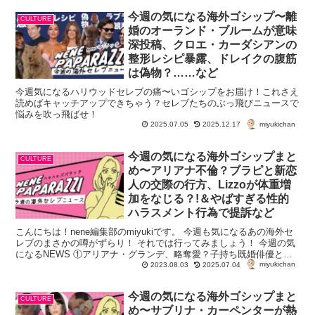
今週の気になる海外ゴシップ〜離
CULTURE
婚のオーランド・ブルームが意味
深投稿、クロエ・カーダシアンの
整形レシピ暴露、ドレイクの腹筋
は偽物？……など
今週気になるハリウッドセレブの痛〜いゴシップをお届け！これさえ
読めばキャッチアップできちゃう？セレブたちのぶっ飛びニュースで
悩みを吹っ飛ばせ！
miyukichan
2025.07.05
2025.12.17
今週の気になる海外ゴシップまと
CULTURE
め〜アリアナ不倫？ブラピと新恋
人の交際の行方、Lizzoが体重増
加をなじる？!＆やばすぎる性的
ハラスメント行為で提訴など
こんにちは！nene編集部のmiyukiです。 今週も気になるあの海外セ
レブのまさかの噂がずらり！ それでは行ってみましょう！ 今週の気
になるNEWS ①アリアナ・グランデ、略奪愛？子持ち既婚俳優との
miyukichan
スキャンダルが...
2023.08.03
2025.07.04
今週の気になる海外ゴシップまと
CULTURE
め〜サブリナ・カーペンターが熱