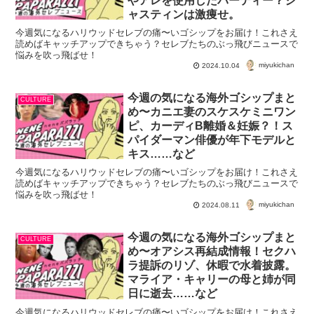
やアレを使用したパーティー？ジ
ャスティンは激痩せ。
今週気になるハリウッドセレブの痛〜いゴシップをお届け！これさえ
読めばキャッチアップできちゃう？セレブたちのぶっ飛びニュースで
悩みを吹っ飛ばせ！
miyukichan
2024.10.04
今週の気になる海外ゴシップまと
CULTURE
め〜カニエ妻のスケスケミニワン
ピ、カーディB離婚＆妊娠？！ス
パイダーマン俳優が年下モデルと
キス……など
今週気になるハリウッドセレブの痛〜いゴシップをお届け！これさえ
読めばキャッチアップできちゃう？セレブたちのぶっ飛びニュースで
悩みを吹っ飛ばせ！
miyukichan
2024.08.11
今週の気になる海外ゴシップまと
CULTURE
め〜オアシス再結成情報！セクハ
ラ提訴のリゾ、休暇で水着披露。
マライア・キャリーの母と姉が同
日に逝去……など
今週気になるハリウッドセレブの痛〜いゴシップをお届け！これさえ