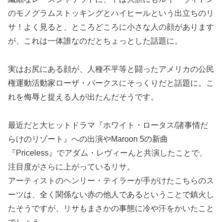
のモノグラムストッキングとハイヒールという出立ちのリ
サ！よく見ると、ところどころに小さな人の顔があります
が、これは一体誰なのだとちょっとした話題に。
実はお尻にある顔が、人種不平等と闘ったアメリカの公民
権運動活動家ローザ・パークスにそっくりだと話題に。こ
れを侮辱と捉える人が出たんだそうです。
最近だと大ヒットドラマ『ホワイト・ロータス/諸事情だ
らけのリゾート』への出演やMaroon 5の新曲
『Priceless』でアダム・レヴィーんと共演したことで、
注目度がさらに上がっているリサ。
アーティストのヘンリー・テイラーが手がけたこちらのス
ーツは、全く関係ない赤の他人であるということで鎮火し
たそうですが、リサもまさかの事態に冷や汗をかいたこと