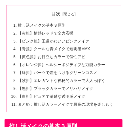
目次
推し活メイクの基本３原則
【赤担】情熱レッドで全力応援
【ピンク担】王道かわいいピンクメイク
【青担】クールな青メイクで透明感MAX
【黄色担】お目立ちカラーで個性アピ
【オレンジ担】ヘルシーポジティブな万能カラー
【緑担】パーツで差をつけるグリーンコスメ
【紫担】エレガントな神秘的カラーで大人っぽく
【黒担】ブラックカラーでメリハリメイク
【白担】ピュアで清楚な透明感メイク
まとめ：推し活カラーメイクで最高の現場を楽しもう
推し活メイクの基本３原則