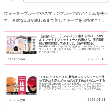
ウォータープルーフやスマッジプルーフのアイテムを使っ
て、素敵な1日が終わるまで美しさキープを目指すこと。
【全色レビュー】メイベリン生チョコバームVS
ルミマット！フィットミーとの違いも。毛穴脂性
肌が徹底比較してみました【色味比較も】
MAYBELLINE（メイベリン）生チョコバーム/ルミマット/
フィットミー違いは？全色レビューと徹底比較であなたに
合うのはこれだ！
nene.tokyo
2025.05.18
TIRTIR(ティルティル)新作オレンジAIファンデ使
ってみた！赤とどっちがおすすめかレビューする
誰もが一度は触れたことのある韓国コスメブランドから、
世界各国にあらゆるスキントーンのファンデを送り出すグ
ローバルコスメブランドへ。さらにベースメイクのみなら
ずポイントメイクでもバズり散らかすモンスター、それが
TIRTIR（ティルテ...
nene.tokyo
2025.01.21