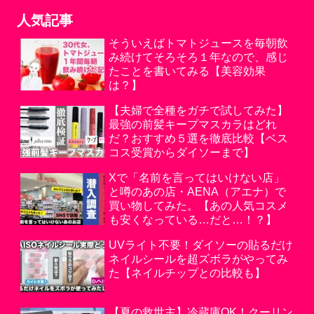
人気記事
そういえばトマトジュースを毎朝飲
み続けてそろそろ１年なので、感じ
たことを書いてみる【美容効果
は？】
【夫婦で全種をガチで試してみた】
最強の前髪キープマスカラはどれ
だ？おすすめ５選を徹底比較【ベス
コス受賞からダイソーまで】
Xで「名前を言ってはいけない店」
と噂のあの店・AENA（アエナ）で
買い物してみた。【あの人気コスメ
も安くなっている…だと…！？】
UVライト不要！ダイソーの貼るだけ
ネイルシールを超ズボラがやってみ
た【ネイルチップとの比較も】
【夏の救世主】冷蔵庫OK！クーリン