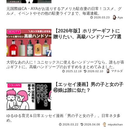
元国際線CA・AYAがお送りするアメリカ駐在妻の日常！コスメ、グ
ルメ、イベントやその他の駐妻ライフまで、毎週連載。
Aya
2026.03.23
【2026年版】ホリデーギフトに
BEAUTY
贈りたい、高級ハンドソープ7選
大切なあの人に！ユニセックスに使えるハンドソープなら、誰もが喜
ぶギフトに。高級ハンドソープのおすすめをまとめてみました。
マチルダ
2025.12.19
2026.02.10
【エッセイ漫画】男の子と女の子
COLUMN
㊺娘は誰に似た？
ゆるゆる育児＆日常エッセイ漫画「男の子と女の子」。日常ネタ多
め。
miyukichan
2026.03.22
2026.04.06