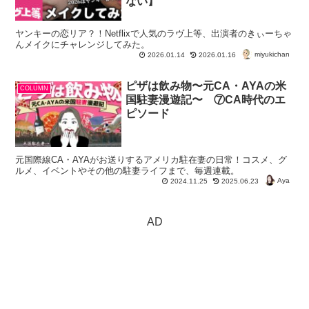
ない】
ヤンキーの恋リア？！Netflixで人気のラヴ上等、出演者のきぃーちゃ
んメイクにチャレンジしてみた。
miyukichan
2026.01.14
2026.01.16
ピザは飲み物〜元CA・AYAの米
COLUMN
国駐妻漫遊記〜 ⑦CA時代のエ
ピソード
元国際線CA・AYAがお送りするアメリカ駐在妻の日常！コスメ、グ
ルメ、イベントやその他の駐妻ライフまで、毎週連載。
Aya
2024.11.25
2025.06.23
AD