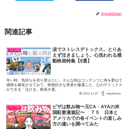
miyukichan
関連記事
涙でストレスデトックス。とりあ
COLUMN
えず泣きましょう。心洗われる感
動映画特集【8選】
辛い時、気持ちを切り替えたい。そんな時はコンテンツに身を委ねて
感情を爆発させてみて。映画好きな筆者が厳選した、心のデトックス
ができる「泣ける」映画８選。
miyukichan
2024.11.07
ピザは飲み物〜元CA・AYAの米
COLUMN
国駐妻漫遊記〜 ７５ 日本と
アメリカでの各イベントの楽しみ
方の違いを調べてみた