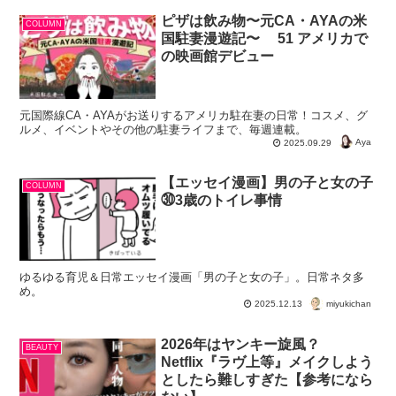
ピザは飲み物〜元CA・AYAの米
COLUMN
国駐妻漫遊記〜 51 アメリカで
の映画館デビュー
元国際線CA・AYAがお送りするアメリカ駐在妻の日常！コスメ、グ
ルメ、イベントやその他の駐妻ライフまで、毎週連載。
Aya
2025.09.29
【エッセイ漫画】男の子と女の子
COLUMN
㉚3歳のトイレ事情
ゆるゆる育児＆日常エッセイ漫画「男の子と女の子」。日常ネタ多
め。
miyukichan
2025.12.13
2026年はヤンキー旋風？
BEAUTY
Netflix『ラヴ上等』メイクしよう
としたら難しすぎた【参考になら