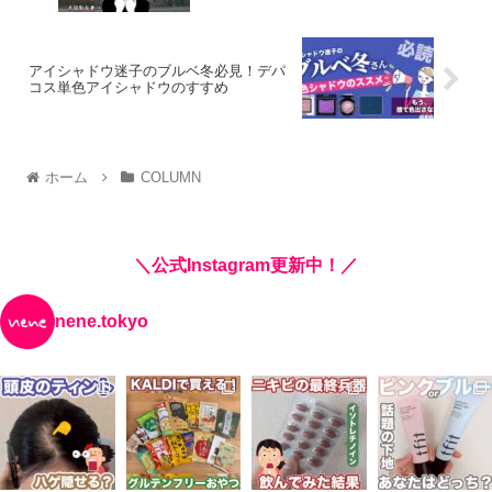
アイシャドウ迷子のブルベ冬必見！デパ
コス単色アイシャドウのすすめ
ホーム
COLUMN
＼公式Instagram更新中！／
nene.tokyo