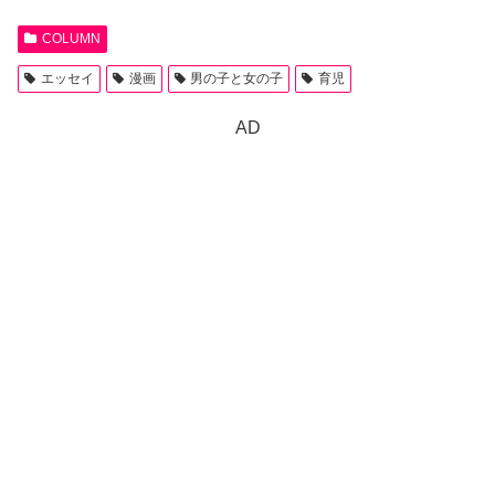
COLUMN
エッセイ
漫画
男の子と女の子
育児
AD