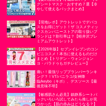
グシートマスク・おすすめ７選【冷
やして使えるパックまとめ】
【現地レポ】アウトレットでデパコ
スをお得にゲット！ザ コスメティッ
クスカンパニーストアの取り扱いブ
ランドは？割引率は？【軽井沢プレ
ミアムアウトレット】
【2026年版】セブンイレブンのコン
ビニコスメ！本当に使えるものだけ
まとめ【トリデン・ウォンジョン
ヨ・パラドゥもガチレビュー】
痛い！最強リッププランパーランキ
ング？！VT/バニラコ/女神降
臨/keybo（キボ）、デスソース【最
後意味不明】
【敏感肌さん必見】鎮静系シートパ
ックいろいろ試してみたら推しが見
つかった【肌の赤みはどうなる？】