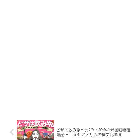
ピザは飲み物〜元CA・AYAの米国駐妻漫
遊記〜 5３ アメリカの食文化調査