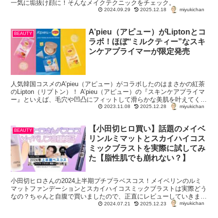
一気に垢抜け顔に！そんなメイクテクニックをチェック。
miyukichan
2024.09.29
2025.12.18
A’pieu（アピュー）がLiptonとコ
BEAUTY
ラボ！ほぼ“ミルクティー”なスキ
ンケアプライマーが限定発売
人気韓国コスメのA’pieu（アピュー）がコラボしたのはまさかの紅茶
のLipton（リプトン）！ A’pieu（アピュー）の『スキンケアプライマ
ー』といえば、毛穴や凹凸にフィットして滑らかな美肌を叶えてくれ
miyukichan
る大人気商品。 ...
2023.11.08
2025.12.28
【小田切ヒロ買い】話題のメイベ
BEAUTY
リンルミマットとスカイハイコス
ミックブラストを実際に試してみ
た【脂性肌でも崩れない？】
小田切ヒロさんの2024上半期プチプラベスコス！メイベリンのルミ
マットファンデーションとスカイハイコスミックブラストは実際どう
なの？ちゃんと自腹で買いましたので、正直にレビューしていきま
miyukichan
す！オイリー肌さんでも使える？
2024.07.21
2025.12.23