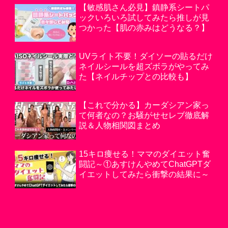
【敏感肌さん必見】鎮静系シートパ
ックいろいろ試してみたら推しが見
つかった【肌の赤みはどうなる？】
UVライト不要！ダイソーの貼るだけ
ネイルシールを超ズボラがやってみ
た【ネイルチップとの比較も】
【これで分かる】カーダシアン家っ
て何者なの？お騒がせセレブ徹底解
説＆人物相関図まとめ
15キロ痩せる！ママのダイエット奮
闘記～①あすけんやめてChatGPTダ
イエットしてみたら衝撃の結果に～