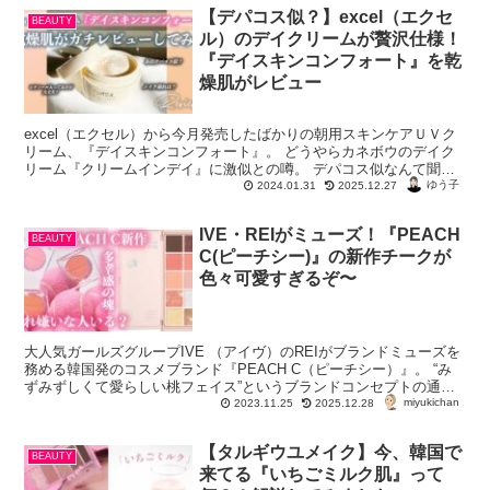
【デパコス似？】excel（エクセ
BEAUTY
ル）のデイクリームが贅沢仕様！
『デイスキンコンフォート』を乾
燥肌がレビュー
excel（エクセル）から今月発売したばかりの朝用スキンケアＵＶク
リーム、『デイスキンコンフォート』。 どうやらカネボウのデイク
リーム『クリームインデイ』に激似との噂。 デパコス似なんて聞い
ちゃったら条件反射で手が伸びる！今回...
ゆう子
2024.01.31
2025.12.27
IVE・REIがミューズ！『PEACH
BEAUTY
C(ピーチシー)』の新作チークが
色々可愛すぎるぞ〜
大人気ガールズグループIVE （アイヴ）のREIがブランドミューズを
務める韓国発のコスメブランド『PEACH C（ピーチシー）』。 “み
ずみずしくて愛らしい桃フェイス”というブランドコンセプトの通
miyukichan
り、PEACH Cのコスメは内側から...
2023.11.25
2025.12.28
【タルギウユメイク】今、韓国で
BEAUTY
来てる『いちごミルク肌』って