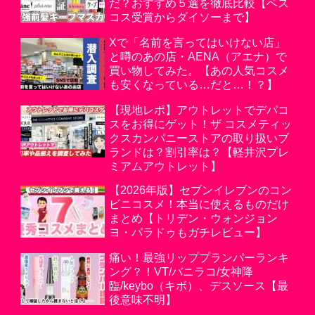
だ？おすすめ５選を徹底比較【ベス
コス受賞からダイソーまで】
Xで「名前を言ってはいけない店」
と噂のあの店・AENA（アエナ）で
買い物してみた。【あの人気コスメ
も安くなっている…だと…！？】
【現地レポ】アウトレットでデパコ
スをお得にゲット！ザ コスメティッ
クスカンパニーストアの取り扱いブ
ランドは？割引率は？【軽井沢プレ
ミアムアウトレット】
【2026年版】セブンイレブンのコン
ビニコスメ！本当に使えるものだけ
まとめ【トリデン・ウォンジョン
ヨ・パラドゥもガチレビュー】
痛い！最強リッププランパーランキ
ング？！VT/バニラコ/女神降
臨/keybo（キボ）、デスソース【最
後意味不明】