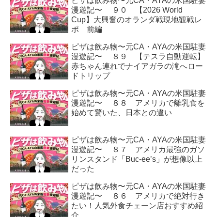
ピザは飲み物〜元CA・AYAの米国駐妻
漫遊記〜 ９０ 【2026 World
Cup】大興奮のオランダ戦現地観戦レ
ポ 前編
ピザは飲み物〜元CA・AYAの米国駐妻
漫遊記〜 ８９ 【テスラ自動運転】
赤ちゃん連れでナイアガラの滝へロー
ドトリップ
ピザは飲み物〜元CA・AYAの米国駐妻
漫遊記〜 ８８ アメリカで離乳食を
始めて驚いた、日本との違い
ピザは飲み物〜元CA・AYAの米国駐妻
漫遊記〜 ８７ アメリカ最強のガソ
リンスタンド「Buc-ee’s」が想像以上
だった
ピザは飲み物〜元CA・AYAの米国駐妻
漫遊記〜 ８６ アメリカで絶対行き
たい！人気外食チェーン店おすすめ紹
介