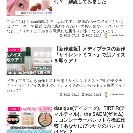
何？！解説してみました
こんにちは！nene編集部のmiyukiです。 韓国のベースメイクといえ
ばツヤ！ そして最近は透け感のあるカバー力控えめなベースメイク
など、よりナチュラルさを意識した肌作りが多くなっています。 さ
miyukichan
て、そんな美...
2023.07.11
2025.12.29
【新作速報】メディプラスの新作
BEAUTY
『サイレントミスト』で肌ノイズ
を即ケア！
メディプラスから新作ミスト登場！サイレントミストで肌のチクチ
ク・ピリピリノイズを速攻ケア。メイクの上からも使える優秀アイテ
ムとは？
miyukichan
2025.06.10
2025.08.01
dasique(デイジーク)、TIRTIR(テ
BEAUTY
ィルティル)、the SAEM(ザセム)
…コンシーラーパレットを徹底比
較！あなたにぴったりのパレット
はどれ？