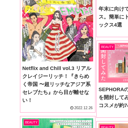
年末に向け
ス。簡単に
ックス4選
BEAUTY
Netflix and Chill vol.3 リアル
クレイジーリッチ！『きらめ
く帝国 〜超リッチなアジア系
SEPHOR
セレブたち』から目が離せな
を開封して
い！
コスメが約7
2022.12.26
BEAUTY
BEAUTY