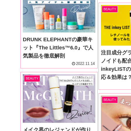
BEAUTY
DRUNK ELEPHANTの豪華キ
ット『The Littles™️6.0』で人
注目成分グ
気製品を徹底解剖
ノイドも配合
2022.11.14
inkeyLI
応＆効果は
BEAUTY
BEAUTY
メイク界のレジェンドが作り