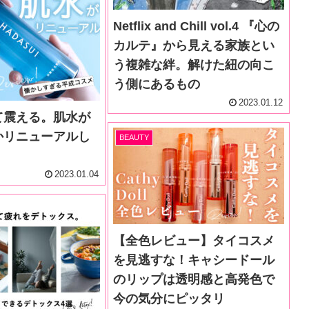
Netflix and Chill vol.4 『心の
カルテ』から見える家族とい
う複雑な絆。解けた紐の向こ
う側にあるもの
2023.01.12
て震える。肌水が
かリニューアルし
BEAUTY
2023.01.04
【全色レビュー】タイコスメ
を見逃すな！キャシードール
のリップは透明感と高発色で
今の気分にピッタリ