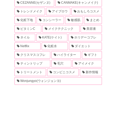
CEZANNE(セザンヌ)
CANMAKE(キャンメイク)
トレンドメイク
アイブロウ
おもしろコスメ
化粧下地
コンシーラー
敏感肌
まとめ
ビタミンC
メイクテクニック
美容液
ネイル
KATE(ケイト)
ホリデーコフレ
Netflix
化粧水
ダイエット
クリスマスコフレ
ハイライター
ギフト
ティントリップ
毛穴
アイメイク
トリートメント
コンビニコスメ
新作情報
Wonjungyo(ウォンジョンヨ)