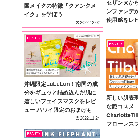
セザンヌか
国メイクの特徴『クアンクメ
ンファンデ
イク』を学ぼう
使用感をレ
2022.12.02
BEAUTY
BEAUTY
沖縄限定LuLuLun！南国の成
分をギュッと詰め込んだ肌に
新しい肌表
嬉しいフェイスマスクをレビ
な艶コスメ
ュー ハワイ限定のおまけも
Charlotte
2022.11.24
フローレス
BEAUTY